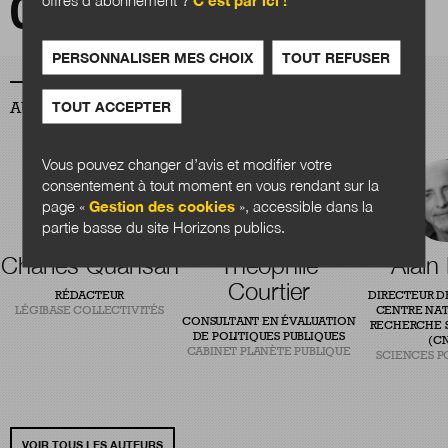
Sciences, société et action publique à l'heure
des bifurcations
PERSONNALISER MES CHOIX
TOUT REFUSER
TOUT ACCEPTER
AUTEURS
Vous pouvez changer d’avis et modifier votre
consentement à tout moment en vous rendant sur la
page «
Gestion des cookies
», accessible dans la
partie basse du site Horizons publics.
Charles Quansah
Théophile
Alain
Courtier
RÉDACTEUR
DIRECTEUR D
LÉGIBASE COLLECTIVITÉS
CENTRE NAT
CONSULTANT EN ÉVALUATION
RECHERCHE S
DE POLITIQUES PUBLIQUES
(CN
CABINET PLANÈTE PUBLIQUE
SCIENCES P
VOIR TOUS LES AUTEURS