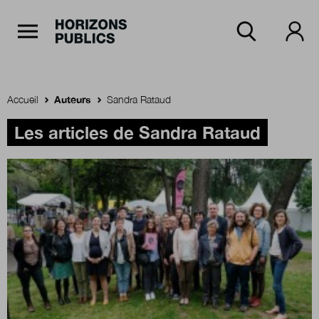
Navigation Principale
Horizons publics
Aller au contenu principal
Menu principal
Accueil
Auteurs
Sandra Rataud
Accueil
Les articles de Sandra Rataud
Rubriques
Thèmes
Numéros