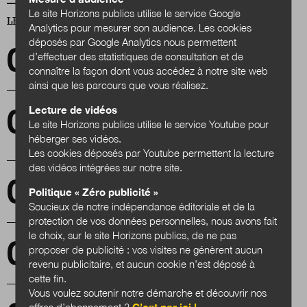
Le site Horizons publics utilise le service Google
LES PLUS LUS
Analytics pour mesurer son audience. Les cookies
déposés par Google Analytics nous permettent
« Ces Jeux de Paris 2024 doivent laisser un
d’effectuer des statistiques de consultation et de
héritage durable »
connaître la façon dont vous accédez à notre site web
ainsi que les parcours que vous réalisez.
Lecture de vidéos
Repenser la politique culturelle à partir de la
Le site Horizons publics utilise le service Youtube pour
ruralité ? Dans les coulisses du Printemps de
héberger ses vidéos.
la ruralité
Les cookies déposés par Youtube permettent la lecture
des vidéos intégrées sur notre site.
Faire des cimetières des lieux de vie et de
Politique « Zéro publicité »
biodiversité
Soucieux de notre indépendance éditoriale et de la
protection de vos données personnelles, nous avons fait
le choix, sur le site Horizons publics, de ne pas
Parité : sortir du labyrinthe d’obstacles !
proposer de publicité : vos visites ne génèrent aucun
revenu publicitaire, et aucun cookie n’est déposé à
cette fin.
Vous voulez soutenir notre démarche et découvrir nos
offres d’abonnement ?
C’est par ici !