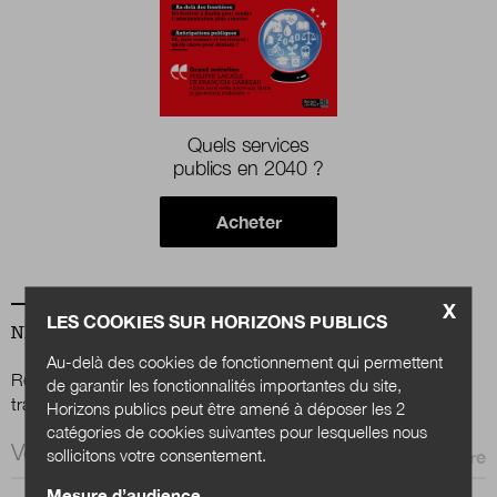
Nous suivre
sur Twitter
sur LinkedIn
sur 
Quels services
publics en 2040 ?
Acheter
X
LES COOKIES SUR HORIZONS PUBLICS
NEWSLETTER
Au-delà des cookies de fonctionnement qui permettent
Renseignez votre email afin de suivre l'actualité de la
de garantir les fonctionnalités importantes du site,
transformation publique.
Horizons publics peut être amené à déposer les 2
catégories de cookies suivantes pour lesquelles nous
Email *
sollicitons votre consentement.
Mesure d’audience