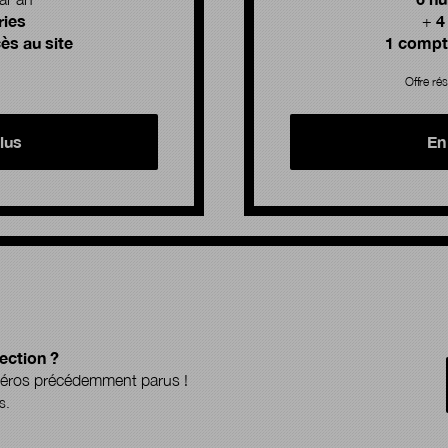
ries
4
+
ès au site
1 compte
Offre rés
lus
En
ection ?
uméros précédemment parus !
s.