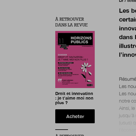
Le 7 octo
Les bo
certa
À RETROUVER
DANS LA REVUE
innov
dans l
illust
l’inno
Résum
Les nouv
Droit et innovation
Les nou
: je t'aime moi non
notre c
plus ?
Ainsi, l
jusqu’à 
Acheter
(usus) q