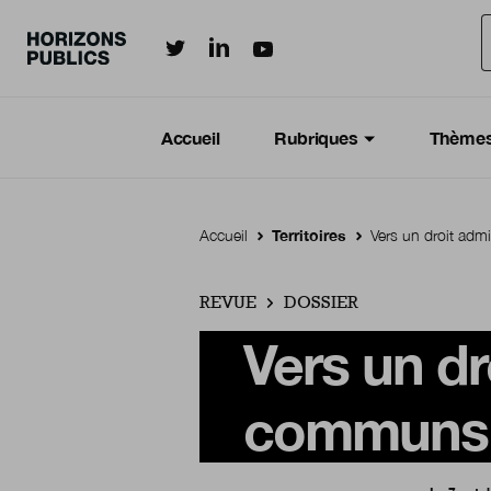
Horizonspublics.fr sur LinkedIn
Horizonspublics.fr sur Twitter
Horizonspublics.fr sur Youtub
Aller au contenu principal
Menu principal
Navigation Principale
Accueil
Rubriques
Thème
Accueil
Territoires
Vers un droit adm
REVUE
DOSSIER
Vers un dr
communs