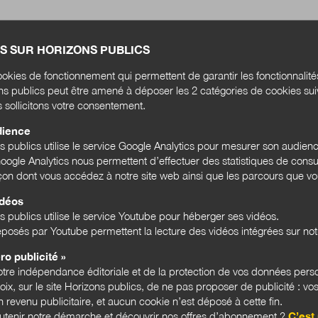
S SUR HORIZONS PUBLICS
okies de fonctionnement qui permettent de garantir les fonctionnalit
ons publics peut être amené à déposer les 2 catégories de cookies su
s sollicitons votre consentement.
dience
ns publics utilise le service Google Analytics pour mesurer son audien
ogle Analytics nous permettent d’effectuer des statistiques de consul
açon dont vous accédez à notre site web ainsi que les parcours que vou
idéos
s publics utilise le service Youtube pour héberger ses vidéos.
posés par Youtube permettent la lecture des vidéos intégrées sur notr
ro publicité »
tre indépendance éditoriale et de la protection de vos données pers
hoix, sur le site Horizons publics, de ne pas proposer de publicité : vos
 revenu publicitaire, et aucun cookie n’est déposé à cette fin.
utenir notre démarche et découvrir nos offres d’abonnement ?
C’est 