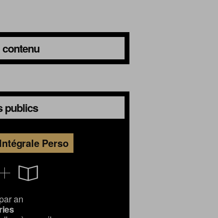
du contenu
 publics
Intégrale Perso
par an
ries