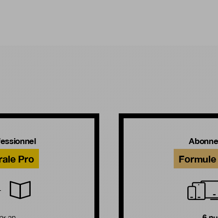
!
essionnel
Abonne
rale Pro
Formule 
6 n
ar an