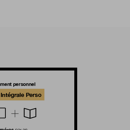
ment personnel
Intégrale Perso
uméros
par an