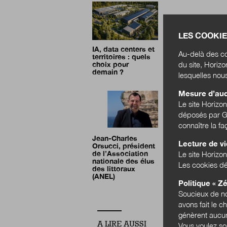
LES COOKIE
IA, data centers et
Au-delà des co
territoires : quels
du site, Horiz
choix pour
demain ?
lesquelles nou
Mesure d’au
Le site Horizo
déposés par Go
connaître la f
Jean-Charles
Lecture de v
Orsucci, président
de l’Association
Le site Horizon
nationale des élus
Les cookies dé
des littoraux
(ANEL)
Politique « Zé
Soucieux de no
avons fait le c
génèrent aucun
A LIRE AUSSI
Vous voulez so