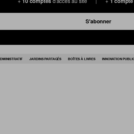
+
d'accès au site
+
10 comptes
1 compte
S'abonner
DMINISTRATIF
JARDINS PARTAGÉS
BOÎTES À LIVRES
INNOVATION PUBLI