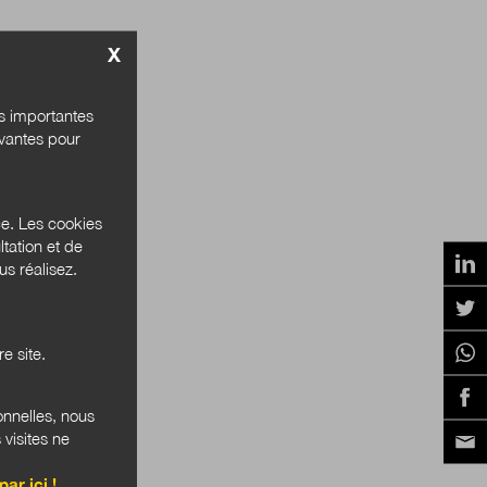
X
és importantes
ivantes pour
ce. Les cookies
tation et de
s réalisez.
e site.
onnelles, nous
 visites ne
par ici !