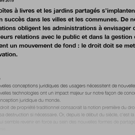
bre 2019
îtes à livres et les jardins partagés s’implante
in succès dans les villes et les communes. De n
ations obligent les administrations à envisager
eurs relations avec le public et dans la gestion 
rent un mouvement de fond : le droit doit se met
vation.
é
elles conceptions juridiques des usagers nécessitent de nouvelles
velles technologies ont un impact majeur sur notre façon de conc
onception juridique du monde.
e droit de propriété traditionnel consacrait la notion première du d
sa destruction si nécessaire. Or, depuis le début du siècle, c’est l
ui semble revenir en force au sein des nouvelles formes de parta