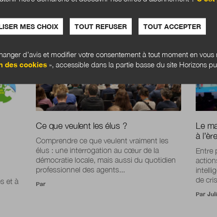
DOSSIER
DOSSI
ISER MES CHOIX
TOUT REFUSER
TOUT ACCEPTER
anger d’avis et modifier votre consentement à tout moment en vous r
n des cookies
», accessible dans la partie basse du site Horizons pu
Ce que veulent les élus ?
Le ma
à l’è
Comprendre ce que veulent vraiment les
élus : une interrogation au cœur de la
Entre 
démocratie locale, mais aussi du quotidien
action
professionnel des agents...
intelli
de cri
s et à
Par
Par
Jul