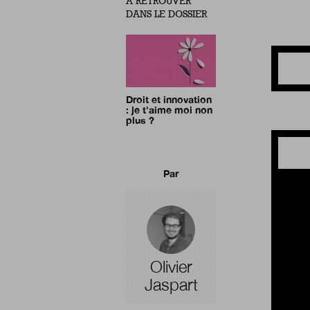
À RETROUVER
DANS LE DOSSIER
Droit et innovation
: je t'aime moi non
plus ?
Par
Olivier
Jaspart