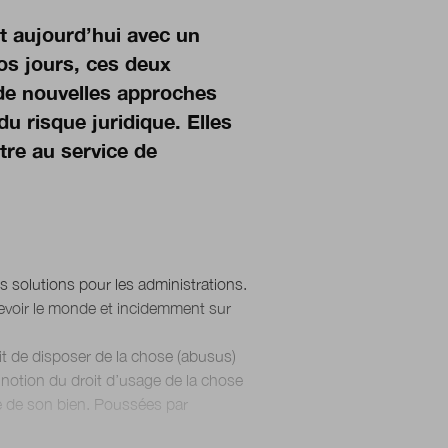
nt aujourd’hui avec un
os jours, ces deux
 de nouvelles approches
du risque juridique. Elles
tre au service de
 solutions pour les administrations.
evoir le monde et incidemment sur
roit de disposer de la chose (abusus)
a notion du droit d’usage de la chose
ge de son bien. Poussées par