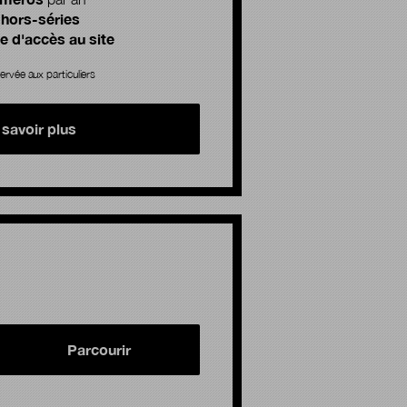
 hors-séries
 d'accès au site
ervée aux particuliers
 savoir plus
Parcourir