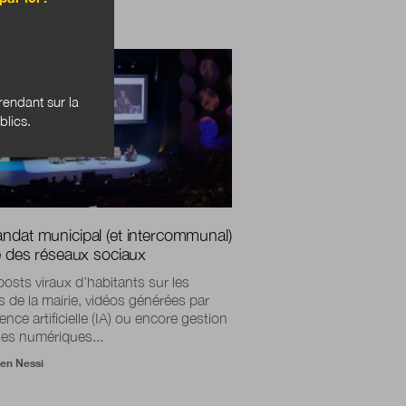
ER
endant sur la
blics.
ndat municipal (et intercommunal)
re des réseaux sociaux
posts viraux d’habitants sur les
s de la mairie, vidéos générées par
gence artificielle (IA) ou encore gestion
ses numériques...
ien Nessi