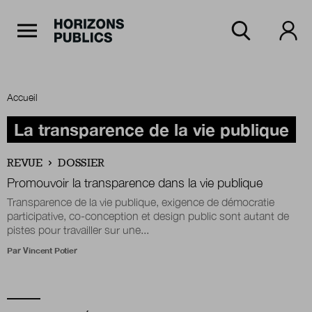
Navigation Principale
Horizons publics
Aller au contenu principal
Menu principal
Accueil
Accueil
La transparence de la vie publique
REVUE
DOSSIER
Rubriques
Promouvoir la transparence dans la vie publique
Transparence de la vie publique, exigence de démocratie
participative, co-conception et design public sont autant de
pistes pour travailler sur une...
Thèmes
Par
Vincent Potier
Numéros