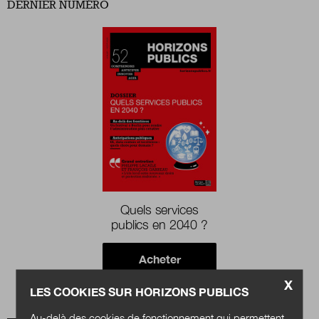
DERNIER NUMÉRO
Boutique
Qui sommes-nous ?
Nous contacter
Newsletter
Quels services
publics en 2040 ?
Renseignez votre email afin de suivre l'actualité
de la transformation publique.
Acheter
X
LES COOKIES SUR HORIZONS PUBLICS
Au-delà des cookies de fonctionnement qui permettent