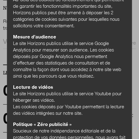
de garantir les fonctionnalités importantes du site,
NEWSLETTER
Horizons publics peut être amené à déposer les 2
catégories de cookies suivantes pour lesquelles nous
Nous suivre
Renseignez votre email afin de suivre l'actualité de la
sur Twitter
sur LinkedIn
sur 
sollicitons votre consentement.
transformation publique.
Mesure d’audience
Email *
Le site Horizons publics utilise le service Google
Analytics pour mesurer son audience. Les cookies
déposés par Google Analytics nous permettent
d’effectuer des statistiques de consultation et de
connaître la façon dont vous accédez à notre site web
LES PLUS LUS
ainsi que les parcours que vous réalisez.
Le lanceur d’alerte et le conflit d’intérêts dans
Lecture de vidéos
la fonction publique
Le site Horizons publics utilise le service Youtube pour
héberger ses vidéos.
Les cookies déposés par Youtube permettent la lecture
des vidéos intégrées sur notre site.
Robot avocat, superbactéries et ville cerveau :
ce qui nous attend en 2019
Politique « Zéro publicité »
Soucieux de notre indépendance éditoriale et de la
protection de vos données personnelles, nous avons fait