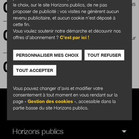
La démocratie participative, un marché de plus
le choix, sur le site Horizons publics, de ne pas
en plus concurrentiel
proposer de publicité : vos visites ne génèrent aucun
revenu publicitaire, et aucun cookie n’est déposé à
cette fin.
Vous voulez soutenir notre démarche et découvrir nos
Détroit, Fukushima, Saint-Louis du Sénégal,
offres d’abonnement ?
C’est par ici !
La Nouvelle-Orléans : retours d’expérience sur
quatre stratégies de résilience
PERSONNALISER MES CHOIX
TOUT REFUSER
Le Premier ministre veut amplifier la
transformation publique
TOUT ACCEPTER
Vous pouvez changer d’avis et modifier votre
consentement à tout moment en vous rendant sur la
page «
Gestion des cookies
», accessible dans la
partie basse du site Horizons publics.
Horizons publics