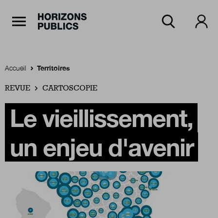
Navigation Principale
Horizons publics
Aller au contenu principal
Menu principal
Accueil
Territoires
REVUE
Accueil
CARTOSCOPIE
Le vieillissement,
Rubriques
un enjeu d'avenir
Thèmes
Numéros