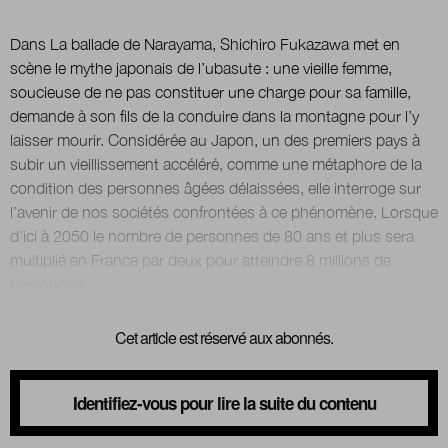
Dans La ballade de Narayama, Shichiro Fukazawa met en
Nous suivre
scène le mythe japonais de l’ubasute : une vieille femme,
sur Twitter
sur LinkedIn
sur 
soucieuse de ne pas constituer une charge pour sa famille,
demande à son fils de la conduire dans la montagne pour l’y
laisser mourir. Considérée au Japon, un des premiers pays à
subir un vieillissement accéléré, comme une métaphore de la
condition des personnes âgées délaissées, elle interroge sur
l’avenir de nos sociétés confrontées à ce phénomène. Lorsque
d’ici à 2050 le nombre de personnes de 80 ans et plus sera
multiplié en France par deux pour atteindre 8 millions de
Cet article est réservé aux abonnés.
Identifiez-vous pour lire la suite du contenu