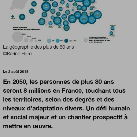
Boutique
Qui sommes-nous ?
La géographie des plus de 80 ans
©Karine Hurel
Nous contacter
Le 2 août 2018
En 2050, les personnes de plus 80 ans
Newsletter
seront 8 millions en France, touchant tous
les territoires, selon des degrés et des
Renseignez votre email afin de suivre l'actualité
de la transformation publique.
niveaux d’adaptation divers. Un défi humain
et social majeur et un chantier prospectif à
mettre en œuvre.