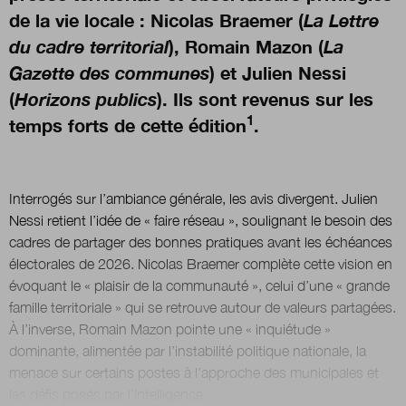
de la vie locale : Nicolas Braemer (
La Lettre
du cadre territorial
), Romain Mazon (
La
Nous suivre
sur Twitter
sur Linked
Gazette des communes
) et Julien Nessi
(
Horizons publics
). Ils sont revenus sur les
1
temps forts de cette édition
.
Interrogés sur l’ambiance générale, les avis divergent. Julien
Nessi retient l’idée de « faire réseau », soulignant le besoin des
cadres de partager des bonnes pratiques avant les échéances
électorales de 2026. Nicolas Braemer complète cette vision en
évoquant le « plaisir de la communauté », celui d’une « grande
famille territoriale » qui se retrouve autour de valeurs partagées.
À l’inverse, Romain Mazon pointe une « inquiétude »
dominante, alimentée par l’instabilité politique nationale, la
menace sur certains postes à l’approche des municipales et