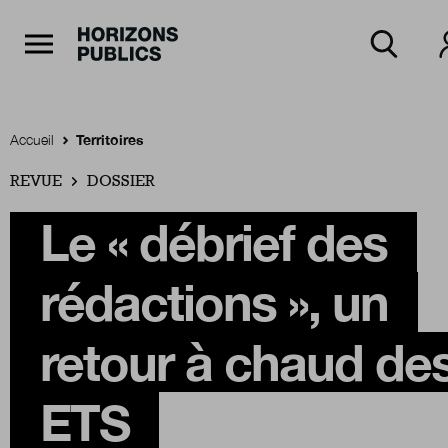
Navigation Principale
Horizons publics
Aller au contenu principal
Menu principal
Accueil
Territoires
REVUE
Accueil
DOSSIER
Le « débrief des
Rubriques
rédactions », un
Thèmes
retour à chaud de
ETS
Numéros