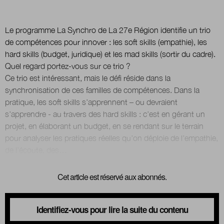
Le programme La Synchro de La 27e Région identifie un trio
de compétences pour innover : les soft skills (empathie), les
hard skills (budget, juridique) et les mad skills (sortir du cadre).
Quel regard portez-vous sur ce trio ?
Ce trio est intéressant, mais le défi réside dans la
synchronisation de ces familles de compétences. Dans la
pratique, les soft skills s’apprennent – ou devraient
s’apprendre - au travers des hard skills : c’est en gérant un
projet, en élaborant un budget, en se rendant sur le terrain
pour analyser les pratiques réelles qu’on déploie de l’empathie,
Cet article est réservé aux abonnés.
Identifiez-vous pour lire la suite du contenu