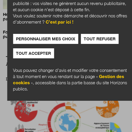
publicité : vos visites ne génèrent aucun revenu publicitaire,
et aucun cookie n’est déposé à cette fin.
Henri Bergeron :
«La compétence sociale est cruciale pour
Vous voulez soutenir notre démarche et découvrir nos offres
passer à l’échelle une innovation.»
d’abonnement ?
C’est par ici !
Former pour transformer : le grand chantier des compétences
publiques
PERSONNALISER MES CHOIX
TOUT REFUSER
TOUT ACCEPTER
A LIRE AUSSI
Vous pouvez changer d’avis et modifier votre consentement
à tout moment en vous rendant sur la page «
Gestion des
DOSSIER
cookies
», accessible dans la partie basse du site Horizons
publics.