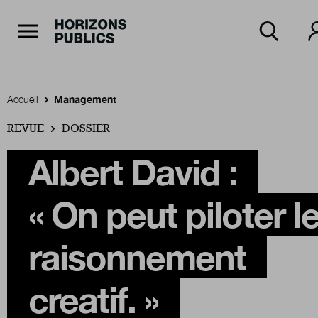
Navigation Principale
Horizons publics
Aller au contenu principal
Menu principal
Accueil
Management
REVUE
Accueil
DOSSIER
Albert David :
Rubriques
« On peut piloter l
Thèmes
raisonnement
creatif. »
Numéros