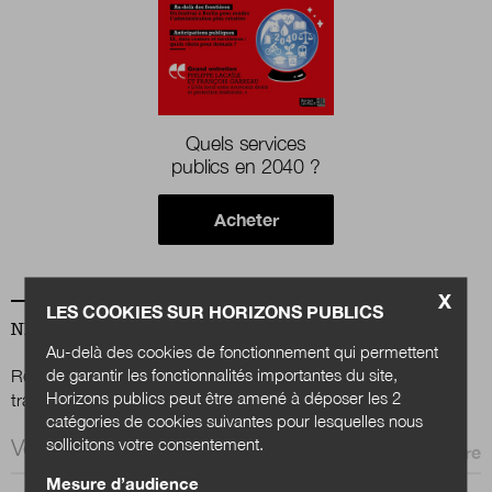
Nous suivre
sur Twitter
sur LinkedIn
sur 
Quels services
publics en 2040 ?
Acheter
X
LES COOKIES SUR HORIZONS PUBLICS
NEWSLETTER
Au-delà des cookies de fonctionnement qui permettent
de garantir les fonctionnalités importantes du site,
Renseignez votre email afin de suivre l'actualité de la
Horizons publics peut être amené à déposer les 2
transformation publique.
catégories de cookies suivantes pour lesquelles nous
Email *
sollicitons votre consentement.
Mesure d’audience