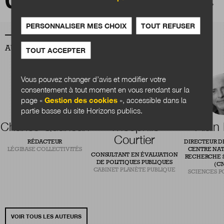
est aujourd’hui à l’œuvre dans nos sociétés »
PERSONNALISER MES CHOIX
TOUT REFUSER
AUTEURS
TOUT ACCEPTER
Vous pouvez changer d’avis et modifier votre
consentement à tout moment en vous rendant sur la
page «
Gestion des cookies
», accessible dans la
partie basse du site Horizons publics.
Charles Quansah
Théophile
Alain
Courtier
RÉDACTEUR
DIRECTEUR D
LÉGIBASE COLLECTIVITÉS
CENTRE NAT
CONSULTANT EN ÉVALUATION
RECHERCHE S
DE POLITIQUES PUBLIQUES
(CN
CABINET PLANÈTE PUBLIQUE
SCIENCES P
VOIR TOUS LES AUTEURS