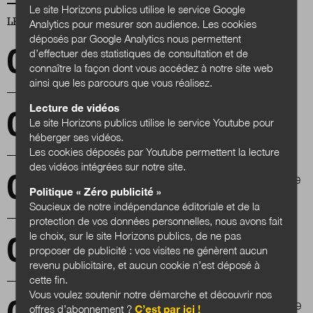
Le site Horizons publics utilise le service Google
LES PLUS LUS
Analytics pour mesurer son audience. Les cookies
déposés par Google Analytics nous permettent
Innover avec les hospitaliers
d’effectuer des statistiques de consultation et de
connaître la façon dont vous accédez à notre site web
ainsi que les parcours que vous réalisez.
Lecture de vidéos
Innovation : Retour expérience du
Le site Horizons publics utilise le service Youtube pour
département de Loire-Atlantique
héberger ses vidéos.
Les cookies déposés par Youtube permettent la lecture
des vidéos intégrées sur notre site.
Le numérique bouscule-t-il le pouvoir étatique
Politique « Zéro publicité »
?
Soucieux de notre indépendance éditoriale et de la
protection de vos données personnelles, nous avons fait
le choix, sur le site Horizons publics, de ne pas
Les nouveaux récits et l'imaginaire comme
proposer de publicité : vos visites ne génèrent aucun
clés de la transition territoriale
revenu publicitaire, et aucun cookie n’est déposé à
cette fin.
Vous voulez soutenir notre démarche et découvrir nos
Loïc Blondiaux : « L’imagination démocratique
offres d’abonnement ?
C’est par ici !