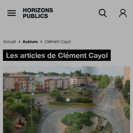
Navigation Principale
Horizons publics
Aller au contenu principal
Menu principal
Accueil
Auteurs
Clément Cayol
Accueil
Les articles de Clément Cayol
Rubriques
Thèmes
Numéros