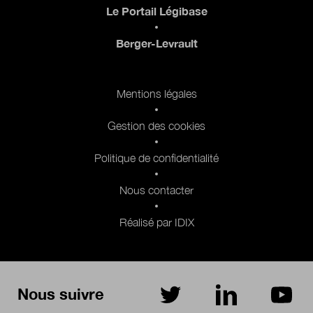
Le Portail Légibase
Berger-Levrault
Pied de page 2
Mentions légales
Gestion des cookies
Politique de confidentialité
Nous contacter
Réalisé par IDIX
Nous suivre
sur Twitter
sur LinkedIn
sur Yo