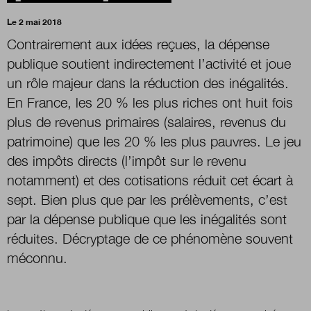
Le 2 mai 2018
Boutique
Contrairement aux idées reçues, la dépense
publique soutient indirectement l’activité et joue
un rôle majeur dans la réduction des inégalités.
Qui sommes-nous ?
En France, les 20 % les plus riches ont huit fois
plus de revenus primaires (salaires, revenus du
patrimoine) que les 20 % les plus pauvres. Le jeu
Nous contacter
des impôts directs (l’impôt sur le revenu
notamment) et des cotisations réduit cet écart à
Newsletter
sept. Bien plus que par les prélèvements, c’est
par la dépense publique que les inégalités sont
Renseignez votre email afin de suivre l'actualité
réduites. Décryptage de ce phénomène souvent
de la transformation publique.
méconnu.