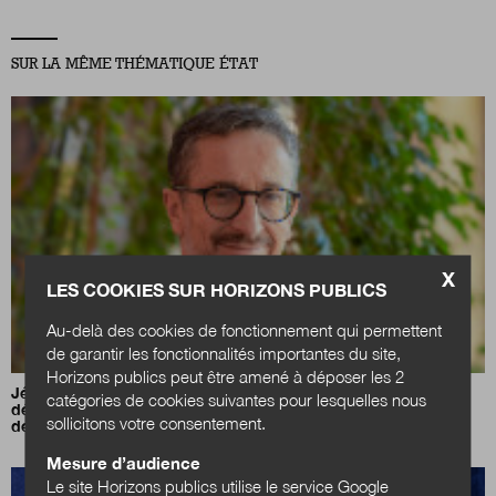
SUR LA MÊME THÉMATIQUE ÉTAT
X
LES COOKIES SUR HORIZONS PUBLICS
Au-delà des cookies de fonctionnement qui permettent
de garantir les fonctionnalités importantes du site,
Horizons publics peut être amené à déposer les 2
Jérôme Filippini :
«
Notre priorité est de transformer les
catégories de cookies suivantes pour lesquelles nous
décideurs publics pour qu'ils soient en mesure de conduire
sollicitons votre consentement.
des transitions difficiles
»
Mesure d’audience
Le site Horizons publics utilise le service Google