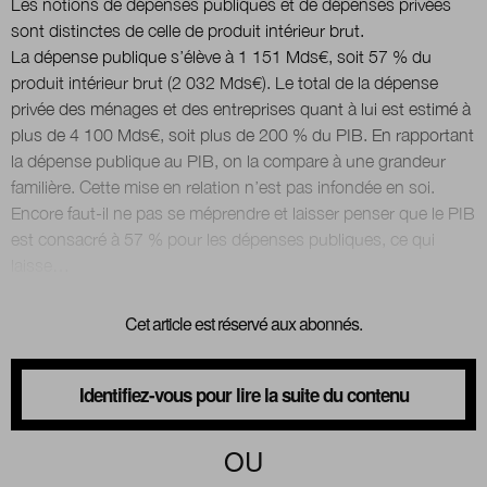
Les notions de dépenses publiques et de dépenses privées
sont distinctes de celle de produit intérieur brut.
La dépense publique s’élève à 1 151 Mds€, soit 57 % du
Nous suivre
sur Twitter
sur LinkedIn
sur 
produit intérieur brut (2 032 Mds€). Le total de la dépense
privée des ménages et des entreprises quant à lui est estimé à
plus de 4 100 Mds€, soit plus de 200 % du PIB. En rapportant
la dépense publique au PIB, on la compare à une grandeur
familière. Cette mise en relation n’est pas infondée en soi.
Encore faut-il ne pas se méprendre et laisser penser que le PIB
est consacré à 57 % pour les dépenses publiques, ce qui
Cet article est réservé aux abonnés.
Identifiez-vous pour lire la suite du contenu
OU