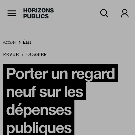
Navigation Principale
Horizons publics
Aller au contenu principal
Menu principal
Accueil
État
REVUE
Accueil
DOSSIER
Porter un regard
Rubriques
neuf sur les
Thèmes
dépenses
publiques
Numéros