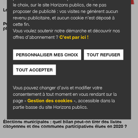
le choix, sur le site Horizons publics, de ne pas
Les enjeux de la parité à quelques mois des municipales
proposer de publicité : vos visites ne génèrent aucun
revenu publicitaire, et aucun cookie n’est déposé à
Pourquoi les élus d’opposition démissionnent-ils trois fois
cette fin.
plus ?
Vous voulez soutenir notre démarche et découvrir nos
offres d’abonnement ?
C’est par ici !
PERSONNALISER MES CHOIX
TOUT REFUSER
TOUT ACCEPTER
Vous pouvez changer d’avis et modifier votre
consentement à tout moment en vous rendant sur la
page «
Gestion des cookies
», accessible dans la
partie basse du site Horizons publics.
Élections municipales : quel bilan peut-on tirer des listes
citoyennes et des communes participatives élues en 2020 ?