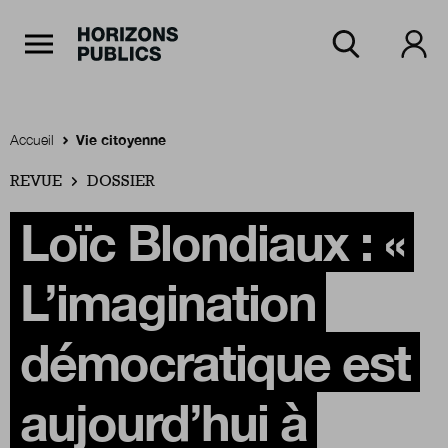
Navigation Principale
Horizons publics
Aller au contenu principal
Menu principal
Accueil
Vie citoyenne
REVUE
Accueil
DOSSIER
Loïc Blondiaux : «
Rubriques
L’imagination
Thèmes
démocratique est
aujourd’hui à
Numéros