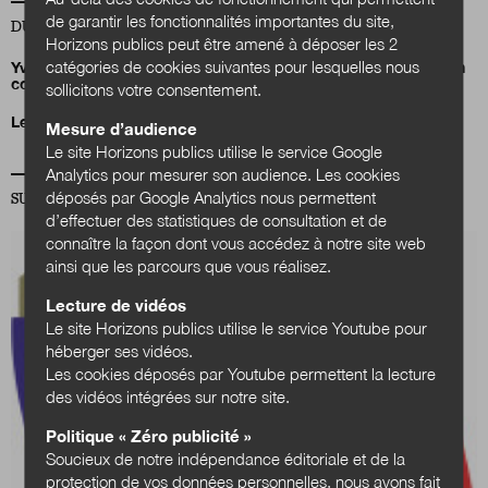
de garantir les fonctionnalités importantes du site,
DU MÊME AUTEUR
Horizons publics peut être amené à déposer les 2
catégories de cookies suivantes pour lesquelles nous
Yves Sintomer : « On pourrait imaginer un financement citoyen
complémentaire au financement public »
sollicitons votre consentement.
Le référendum d’initiative citoyenne en débat
Mesure d’audience
Le site Horizons publics utilise le service Google
Analytics pour mesurer son audience. Les cookies
déposés par Google Analytics nous permettent
SUR LA MÊME THÉMATIQUE VIE CITOYENNE
d’effectuer des statistiques de consultation et de
connaître la façon dont vous accédez à notre site web
ainsi que les parcours que vous réalisez.
Lecture de vidéos
Le site Horizons publics utilise le service Youtube pour
héberger ses vidéos.
Les cookies déposés par Youtube permettent la lecture
des vidéos intégrées sur notre site.
Politique « Zéro publicité »
Soucieux de notre indépendance éditoriale et de la
protection de vos données personnelles, nous avons fait