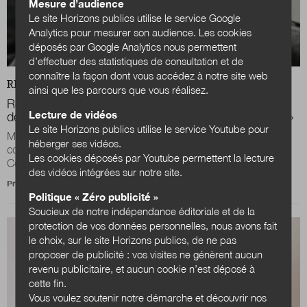
Mesure d’audience
Le site Horizons publics utilise le service Google
Analytics pour mesurer son audience. Les cookies
déposés par Google Analytics nous permettent
d’effectuer des statistiques de consultation et de
connaître la façon dont vous accédez à notre site web
REVUE
DOSSIER
ainsi que les parcours que vous réalisez.
Romain Badouard : « Les réseaux sociaux sont
Lecture de vidéos
devenus l’une des arènes principales du débat public »
Le site Horizons publics utilise le service Youtube pour
Maître de conférences en sciences de l’information et de la
héberger ses vidéos.
communication à Paris 2-Panthéon-Assas et chercheur au
Les cookies déposés par Youtube permettent la lecture
Centre d’analyse et de recherche...
des vidéos intégrées sur notre site.
Propos recueillis par la rédaction d’Horizons publics
Politique « Zéro publicité »
Soucieux de notre indépendance éditoriale et de la
protection de vos données personnelles, nous avons fait
le choix, sur le site Horizons publics, de ne pas
proposer de publicité : vos visites ne génèrent aucun
revenu publicitaire, et aucun cookie n’est déposé à
cette fin.
Vous voulez soutenir notre démarche et découvrir nos