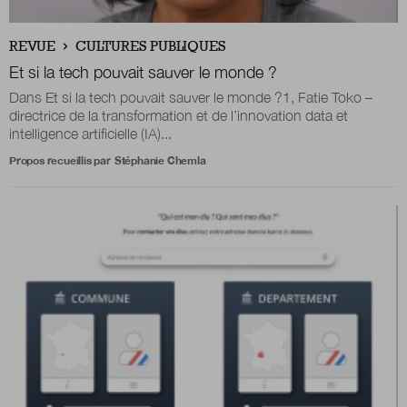
Boutique
REVUE
CULTURES PUBLIQUES
Et si la tech pouvait sauver le monde ?
Dans Et si la tech pouvait sauver le monde ?1, Fatie Toko –
directrice de la transformation et de l’innovation data et
Qui sommes-nous ?
intelligence artificielle (IA)...
Propos recueillis par
Stéphanie Chemla
Nous contacter
Newsletter
Renseignez votre email afin de suivre l'actualité
de la transformation publique.