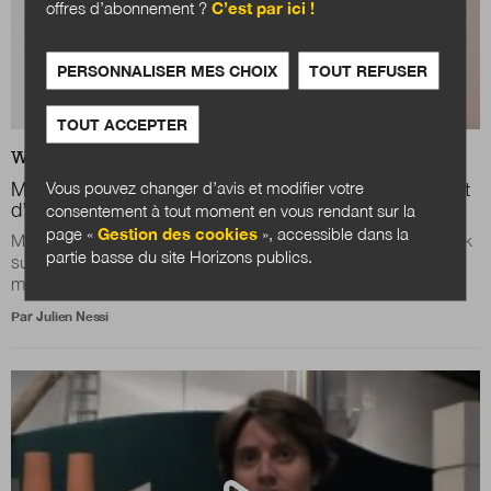
offres d’abonnement ?
C’est par ici !
PERSONNALISER MES CHOIX
TOUT REFUSER
TOUT ACCEPTER
WEB
EXPERTISES
Vous pouvez changer d’avis et modifier votre
Marion Roth : «La consultation numérique relève plutôt
d’un sondage que d’un réel processus délibératif»
consentement à tout moment en vous rendant sur la
page «
Gestion des cookies
», accessible dans la
Marion Roth est directrice de Décider ensemble, un think tank
partie basse du site Horizons publics.
sur la démocratie participative qui organise les 11, 12 et 13
mars les Rencontres...
Par
Julien Nessi