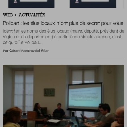
WEB
ACTUALITÉS
Nous suivre
sur Twitter
sur LinkedIn
sur 
Polipart : les élus locaux n'ont plus de secret pour vous
Identifier les noms des élus locaux (maire, député, président de
région et du département) à partir d’une simple adresse, c’est
ce qu’offre Polipart...
Par
Gérard Ramirez del Villar