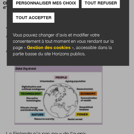
PERSONNALISER MES CHOIX
TOUT REFUSER
Christian Bason : du pilotage des missions au leadership
d’écosystèmes
TOUT ACCEPTER
Vous pouvez changer d’avis et modifier votre
A LIRE AUSSI
consentement à tout moment en vous rendant sur la
page «
Gestion des cookies
», accessible dans la
AU-DELÀ DES FRONTIÈRES
partie basse du site Horizons publics.
La Finlande n’a pas peur de l’avenir