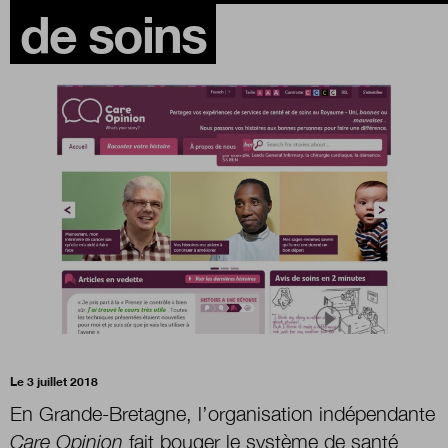
de soins
Boutique
Qui sommes-nous ?
Nous contacter
Newsletter
Renseignez votre email afin de suivre l'actualité
de la transformation publique.
Le 3 juillet 2018
En Grande-Bretagne, l’organisation indépendante
Care Opinion
fait bouger le système de santé