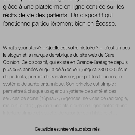
grâce à une plateforme en ligne centrée sur les
récits de vie des patients. Un dispositif qui
Nous suivre
sur Twitter
sur LinkedIn
sur
fonctionne particulièrement bien en Écosse.
What’s your story? – Quelle est votre histoire ? –, c’est un peu
le slogan et la marque de fabrique du site web de Care
Opinion. Ce dispositif, qui existe en Grande-Bretagne depuis
plusieurs années et qui a déjà recueilli jusqu’à 230 000 récits
de patients, permet de transformer, par petites touches, le
système de santé britannique. Son principe est simple :
permettre à chaque usager du système de santé et des
services de soins (hôpitaux, urgences, services de radiologie,
maternité, etc.) , grâce à une plateforme en ligne dotée d’une
Cet article est réservé aux abonnés.