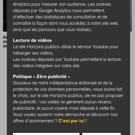
Analytics pour mesurer son audience. Les cookies
déposés par Google Analytics nous permettent
d’effectuer des statistiques de consultation et de
connaître la façon dont vous accédez à notre site web
ainsi que les parcours que vous réalisez.
Anna Folke Larsen :
«Une mission, c’est comme un tour du
Lecture de vidéos
monde en voilier : beaucoup d’étapes, avant d’arriver à
destination»
Le site Horizons publics utilise le service Youtube pour
héberger ses vidéos.
Les cookies déposés par Youtube permettent la lecture
des vidéos intégrées sur notre site.
Politique « Zéro publicité »
Soucieux de notre indépendance éditoriale et de la
protection de vos données personnelles, nous avons fait
le choix, sur le site Horizons publics, de ne pas proposer
de publicité : vos visites ne génèrent aucun revenu
publicitaire, et aucun cookie n’est déposé à cette fin.
Vous voulez soutenir notre démarche et découvrir nos
offres d’abonnement ?
C’est par ici !