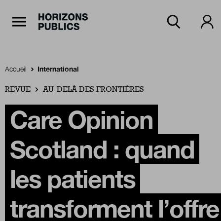
Navigation Principale
Horizons publics
Aller au contenu principal
Menu principal
Accueil
International
REVUE
Accueil
AU-DELÀ DES FRONTIÈRES
Care Opinion
Rubriques
Scotland : quand
Thèmes
les patients
transforment l’offre
Numéros