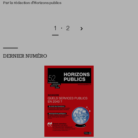
Par la rédaction d’Horizons publics
Pagination
Page courante
Page
1
2
DERNIER NUMÉRO