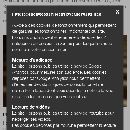
Professeur de sciences politiques à l’université Paris 8, Yves
Sintomer est un spécialiste de la démocratie participative et de
X
la démocratie...
LES COOKIES SUR HORIZONS PUBLICS
Propos recueillis par
Marion Roth
Au-delà des cookies de fonctionnement qui permettent
de garantir les fonctionnalités importantes du site,
Horizons publics peut être amené à déposer les 2
catégories de cookies suivantes pour lesquelles nous
sollicitons votre consentement.
Mesure d’audience
Le site Horizons publics utilise le service Google
Analytics pour mesurer son audience. Les cookies
déposés par Google Analytics nous permettent
d’effectuer des statistiques de consultation et de
connaître la façon dont vous accédez à notre site web
ainsi que les parcours que vous réalisez.
Lecture de vidéos
Le site Horizons publics utilise le service Youtube pour
REVUE
DOSSIER
héberger ses vidéos.
Loïc Blondiaux : « L’imagination démocratique est
Les cookies déposés par Youtube permettent la lecture
aujourd’hui à l’œuvre dans nos sociétés »