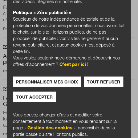
des vidéos intégrées sur notre site.
Extension du domaine de la participation à un nombre
Politique « Zéro publicité »
croissant de secteur de l’action publique et à l’entreprise,
Soucieux de notre indépendance éditoriale et de la
risque d’ubérisation de la...
protection de vos données personnelles, nous avons fait
Propos recueillis par
Marion Roth
le choix, sur le site Horizons publics, de ne pas
proposer de publicité : vos visites ne génèrent aucun
revenu publicitaire, et aucun cookie n’est déposé à
REVUE
DOSSIER
cette fin.
Acculturer les décideurs publics et privés à la
Vous voulez soutenir notre démarche et découvrir nos
participation citoyenne
offres d’abonnement ?
C’est par ici !
Par
Matthieu Orphelin
et
Bertrand Pancher
PERSONNALISER MES CHOIX
TOUT REFUSER
REVUE
DOSSIER
TOUT ACCEPTER
Les chantiers ouverts au public en expérimentation à
Grenoble
En plus du budget participatif, bien ancré dans les pratiques
Vous pouvez changer d’avis et modifier votre
locales, la ville de Grenoble expérimente les chantiers ouverts
consentement à tout moment en vous rendant sur la
au public (COP), le...
page «
Gestion des cookies
», accessible dans la
partie basse du site Horizons publics.
Par la rédaction d’Horizons publics