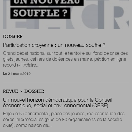
Nous suivre
sur Twitter
sur LinkedIn
sur 
DOSSIER
Participation citoyenne : un nouveau souffle ?
Grand débat national sur tout le territoire sur fond de crise des
gilets jaunes, cahiers de doléances en mairie, pétition en ligne
record (« l’Affaire...
Le 21 mars 2019
REVUE
DOSSIER
Un nouvel horizon démocratique pour le Conseil
économique, social et environnemental (CESE)
Enjeu environnemental, place des jeunes, représentation des
corps intermédiaires (plus de 80 organisations de la société
civile), combinaison de...