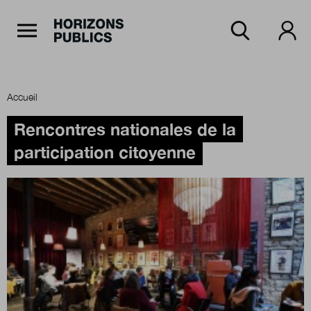
Navigation Principale
Horizons publics
Aller au contenu principal
Menu principal
Accueil
Accueil
Rencontres nationales de la
participation citoyenne
Rubriques
Thèmes
Numéros