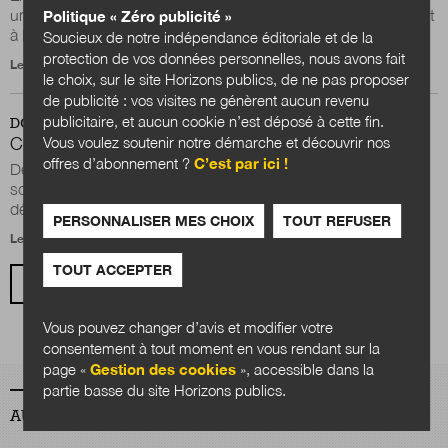
une expérience singulière de l’action publique. Qu’ils travaillent
Politique « Zéro publicité »
à la gestion des...
Soucieux de notre indépendance éditoriale et de la
protection de vos données personnelles, nous avons fait
Le 31 mars 2020
le choix, sur le site Horizons publics, de ne pas proposer
de publicité : vos visites ne génèrent aucun revenu
publicitaire, et aucun cookie n’est déposé à cette fin.
DOSSIER
Communs et action publique, concrètement ?
Vous voulez soutenir notre démarche et découvrir nos
offres d’abonnement ?
C’est par ici !
Dès 2015, la Métropole Européenne de Lille (MEL) inscrit le
soutien aux communs dans son plan d’actions de
développement de l’Economie Sociale et...
PERSONNALISER MES CHOIX
TOUT REFUSER
Le 21 novembre 2019
TOUT ACCEPTER
VOIR TOUS LES ARTICLES
Vous pouvez changer d’avis et modifier votre
consentement à tout moment en vous rendant sur la
page «
Gestion des cookies
», accessible dans la
partie basse du site Horizons publics.
AUTEURS