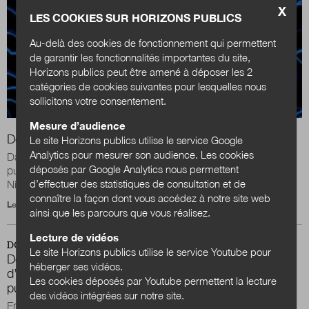
X
LES COOKIES SUR HORIZONS PUBLICS
Au-delà des cookies de fonctionnement qui permettent
de garantir les fonctionnalités importantes du site,
Horizons publics peut être amené à déposer les 2
catégories de cookies suivantes pour lesquelles nous
sollicitons votre consentement.
Mesure d’audience
Déconfiner l’action publique en mode antifragile
Le site Horizons publics utilise le service Google
Analytics pour mesurer son audience. Les cookies
Dans cet article je voudrais esquisser ce que serait une action
déposés par Google Analytics nous permettent
publique antifragile, en référence au célèbre livre de Nassim
d’effectuer des statistiques de consultation et de
Nicholas Taleb. Après...
connaître la façon dont vous accédez à notre site web
Le 18 juin 2020
ainsi que les parcours que vous réalisez.
Lecture de vidéos
DOSSIER
Le site Horizons publics utilise le service Youtube pour
De la transfo au laboratoire de la MEL, un parcours
héberger ses vidéos.
d’apprentissages pour fabriquer autrement l’action
Les cookies déposés par Youtube permettent la lecture
publique locale
des vidéos intégrées sur notre site.
Entre mars 2018 et juin 2019, vingt agents publics ont vécu