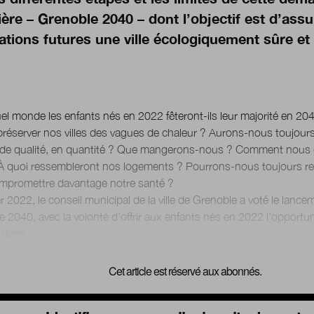
ière – Grenoble 2040 – dont l’objectif est d’ass
ations futures une ville écologiquement sûre et
l monde les enfants nés en 2022 fêteront-ils leur majorité en 20
réserver nos villes des vagues de chaleur ? Aurons-nous toujours
 de qualité, en quantité ? Que mangerons-nous ? Comment nous
 quoi ressembleront nos logements ? Pourrons-nous toujours respi
mpromettre davantage notre santé ?
er 2022, le conseil municipal de la ville de Grenoble a voté le lan
 2040, avec la volonté d’offrir aux enfants nés en 2022 l’opportuni
Cet article est réservé aux abonnés.