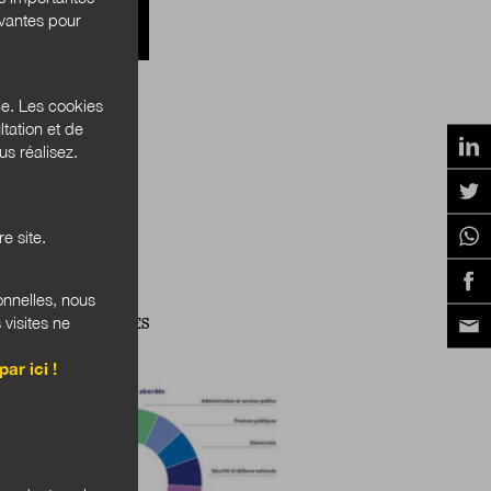
ivantes pour
ce. Les cookies
N ÉCOLOGIQUE
tation et de
s réalisez.
e site.
onnelles, nous
 visites ne
IPATIONS PUBLIQUES
par ici !