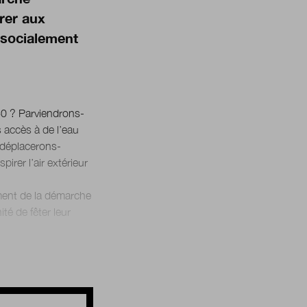
urer aux
 socialement
40 ? Parviendrons-
 accès à de l’eau
 déplacerons-
rer l’air extérieur
cement de la démarche
té de fêter leur