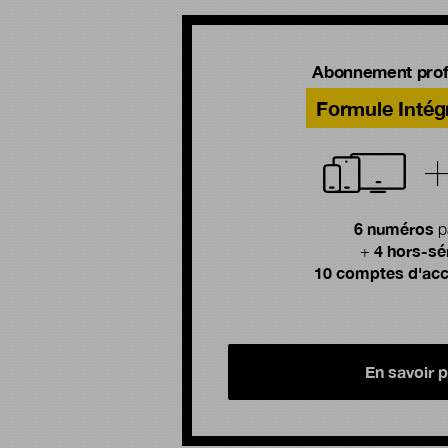
Abonnement prof
Formule Intég
6 numéros
p
4 hors-sé
+
10 comptes d'acc
En savoir p