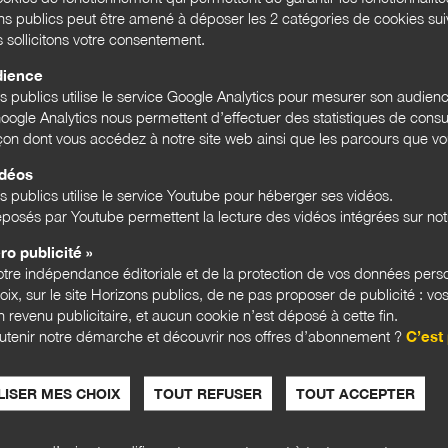
ons publics peut être amené à déposer les 2 catégories de cookies su
s sollicitons votre consentement.
dience
ns publics utilise le service Google Analytics pour mesurer son audien
ORMATION DES TERRITOIRES
ECONOMIE
PORTRAIT DONUT
TRANSITIO
ogle Analytics nous permettent d’effectuer des statistiques de consul
açon dont vous accédez à notre site web ainsi que les parcours que vou
idéos
s publics utilise le service Youtube pour héberger ses vidéos.
posés par Youtube permettent la lecture des vidéos intégrées sur notr
ro publicité »
tre indépendance éditoriale et de la protection de vos données pers
hoix, sur le site Horizons publics, de ne pas proposer de publicité : vos
ANTICIPATIONS PUBLIQUES
ANTIC
 revenu publicitaire, et aucun cookie n’est déposé à cette fin.
utenir notre démarche et découvrir nos offres d’abonnement ?
C’est 
ISER MES CHOIX
TOUT REFUSER
TOUT ACCEPTER