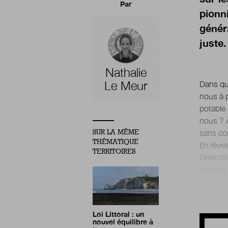
Par
pionn
génér
juste.
Nathalie
Le Meur
Dans que
nous à p
potable
nous ? À
SUR LA MÊME
sans co
THÉMATIQUE
En févri
TERRITOIRES
Grenoble
Loi Littoral : un
nouvel équilibre à