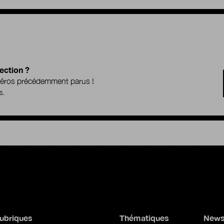
ection ?
uméros précédemment parus !
s.
ubriques
Thématiques
News