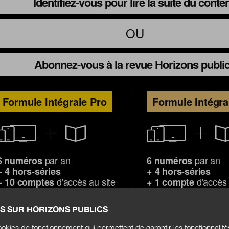
Identifiez-vous pour lire la suite du conte
OU
Abonnez-vous à la revue Horizons publi
Formule Intégrale Pro
Formule Intégra
par an
par an
6 numéros
6 numéros
+
+
4 hors-séries
4 hors-séries
+
d'accès au site
+
d'accès 
10 comptes
1 compte
S SUR HORIZONS PUBLICS
S'abonner
okies de fonctionnement qui permettent de garantir les fonctionnalit