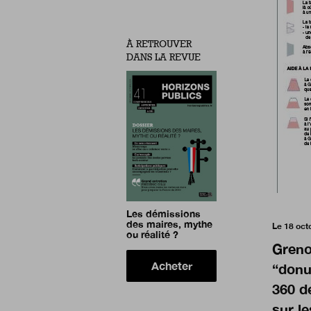
À RETROUVER
DANS LA REVUE
Les démissions
des maires, mythe
Le 18 oct
ou réalité ?
Grenob
Acheter
“donut
360 d
sur le