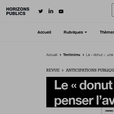
Horizonspublics.fr sur LinkedIn
Horizonspublics.fr sur Twitter
Horizonspublics.fr sur Youtub
Aller au contenu principal
Menu principal
Navigation Principale
Accueil
Rubriques
Thème
Accueil
Territoires
Le « donut », une 
REVUE
ANTICIPATIONS PUBLIQ
Le « donut
penser l’av