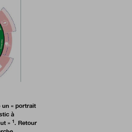
 un « portrait
stic à
1
nut »
. Retour
arche