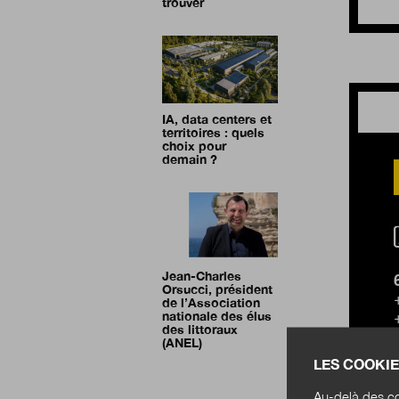
trouver
IA, data centers et
territoires : quels
choix pour
demain ?
Jean-Charles
Orsucci, président
de l’Association
nationale des élus
des littoraux
(ANEL)
LES COOKIE
Au-delà des co