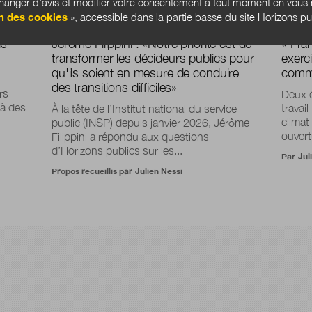
anger d’avis et modifier votre consentement à tout moment en vous r
n des cookies
», accessible dans la partie basse du site Horizons pu
ls
Jérôme Filippini :
«
Notre priorité est de
« Fra
transformer les décideurs publics pour
exerc
qu'ils soient en mesure de conduire
commis
des transitions difficiles
»
rs
Deux é
e à des
travai
À la tête de l’Institut national du service
climat
public (INSP) depuis janvier 2026, Jérôme
ouvertu
Filippini a répondu aux questions
d’Horizons publics sur les...
Par
Jul
Propos recueillis par
Julien Nessi
!