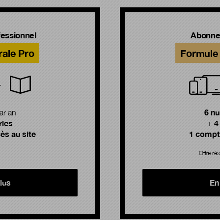
essionnel
Abonne
rale Pro
Formule 
6 n
ar an
ries
4
+
ès au site
1 compte
Offre rés
lus
En