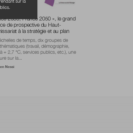
endant sur la
blics.
nce 2035, France 2050 », le grand
ice de prospective du Haut-
sariat à la stratégie et au plan
chelles de temps, dix groupes de
l thématiques (travail, démographie,
 à + 2,7 °C, services publics, etc.), une
re sur la...
ien Nessi