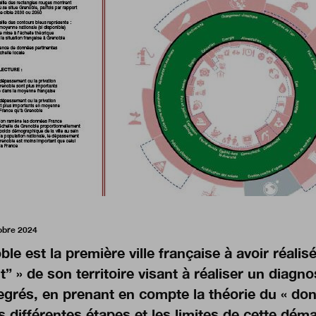
obre 2024
le est la première ville française à avoir réalisé
” » de son territoire visant à réaliser un diagno
egrés, en prenant en compte la théorie du « do
s différentes étapes et les limites de cette dém