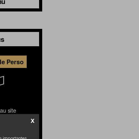
nu
cs
le Perso
au site
X
és importantes