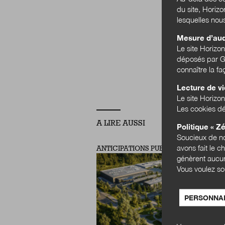
du site, Horiz
lesquelles nou
Mesure d’au
Le site Horizo
TRANSF
déposés par Go
connaître la f
Lecture de v
Le site Horizon
Les cookies dé
A LIRE AUSSI
Politique « Zé
Soucieux de no
avons fait le c
ANTICIPATIONS PUBLIQUES
génèrent aucun
Vous voulez so
PERSONNAL