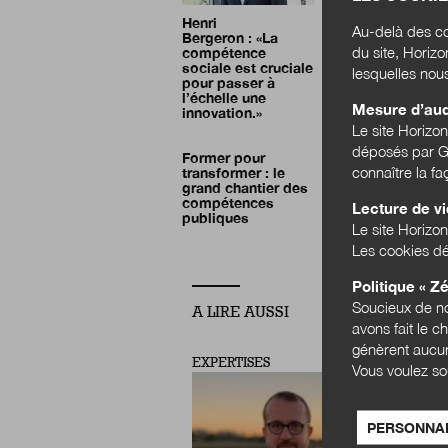
Henri
Au-delà des co
Bergeron :
«La
du site, Horiz
compétence
sociale est cruciale
lesquelles nou
pour passer à
l’échelle une
Mesure d’au
innovation.»
Le site Horizo
déposés par Go
Former pour
connaître la f
transformer : le
grand chantier des
compétences
Lecture de v
publiques
Le site Horizon
Les cookies dé
Politique « Zé
Soucieux de no
A LIRE AUSSI
avons fait le c
génèrent aucun
EXPERTISES
Vous voulez so
PERSONNAL