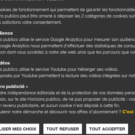
okies de fonctionnement qui permettent de garantir les fonctionnalit
ons publics peut être amené à déposer les 2 catégories de cookies su
s sollicitons votre consentement.
dience
ns publics utilise le service Google Analytics pour mesurer son audien
ogle Analytics nous permettent d’effectuer des statistiques de consul
açon dont vous accédez à notre site web ainsi que les parcours que vou
idéos
s publics utilise le service Youtube pour héberger ses vidéos.
posés par Youtube permettent la lecture des vidéos intégrées sur notr
ro publicité »
tre indépendance éditoriale et de la protection de vos données pers
hoix, sur le site Horizons publics, de ne pas proposer de publicité : vos
 revenu publicitaire, et aucun cookie n’est déposé à cette fin.
EXPERTISES
EXPER
utenir notre démarche et découvrir nos offres d’abonnement ?
C’est 
ISER MES CHOIX
TOUT REFUSER
TOUT ACCEPTER