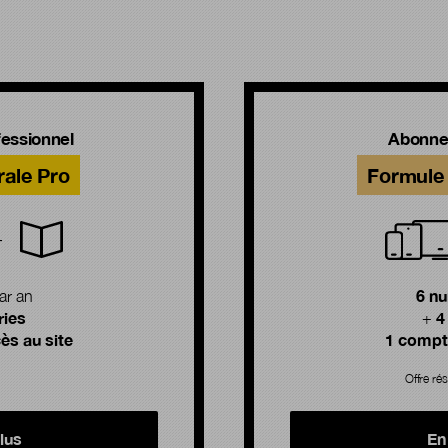
!
essionnel
Abonne
rale Pro
Formule 
6 n
ar an
ries
4
+
ès au site
1 compte
Offre rés
lus
En