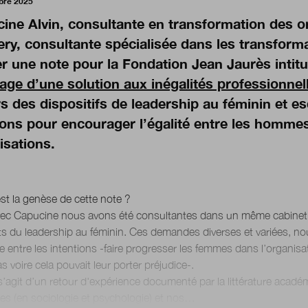
bre 2025
ine Alvin, consultante en transformation des o
ry, consultante sp
écialisée dans les transforma
er une note pour la Fondation Jean Jaurè
s intitu
rage d’une solution aux inégalités professionnel
rs des dispositifs de leadership au féminin et e
ions pour encourager l’égalité entre les homme
isations.
est la genèse de cette note ?
Avec Capucine nous avons été consultantes dans un même cabinet et 
ets du leadership au féminin. Ces demandes diverses et variées, no
 entre les intentions -faire progresser les femmes dans l’organisati
as voire cela pouvait leur porter préjudice-.
l s’agit d’un retour d'expérience documenté par la littérature ac