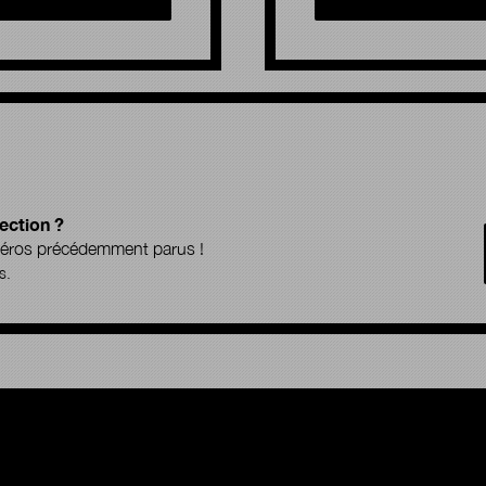
ection ?
uméros précédemment parus !
s.