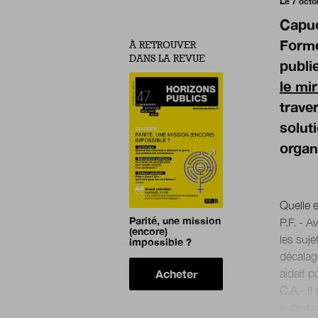
Le 7 octo
Capuc
Forme
À RETROUVER
DANS LA REVUE
publi
le mi
trave
solut
organ
Quelle 
Parité, une mission
P.F. - 
(encore)
les suj
impossible ?
décalage
Acheter
aidait p
C.A.- I