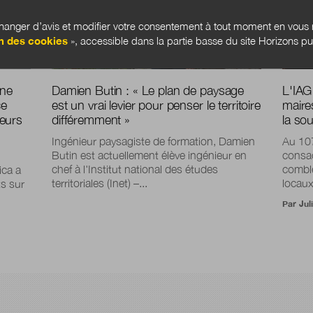
anger d’avis et modifier votre consentement à tout moment en vous r
n des cookies
», accessible dans la partie basse du site Horizons pu
 ne
Damien Butin : « Le plan de paysage
L'IAG
ce
est un vrai levier pour penser le territoire
maires
eurs
différemment »
la so
Ingénieur paysagiste de formation, Damien
Au 10
Butin est actuellement élève ingénieur en
consacr
chef à l'Institut national des études
comble
ica a
territoriales (Inet) –...
locaux
s sur
Par
Jul