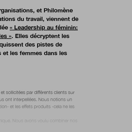
rganisations, et Philomè
ne
tions du travail, viennent de
l
ée
«
Leadership au f
éminin:
les »
. Elles décryptent les
squissent des pistes de
s et les femmes dans les
sollicitées par différents clients sur
us ont interpellées. Nous notions un
on- et les effets produits -cela ne les
adémique. Nous avons voulu combiner nos