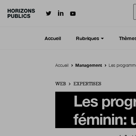
Horizonspublics.fr sur LinkedIn
Horizonspublics.fr sur Twitter
Horizonspublics.fr sur Youtub
Aller au contenu principal
Menu principal
Navigation Principale
Accueil
Rubriques
Thème
Accueil
Management
Les programmes
WEB
EXPERTISES
Les prog
féminin: 