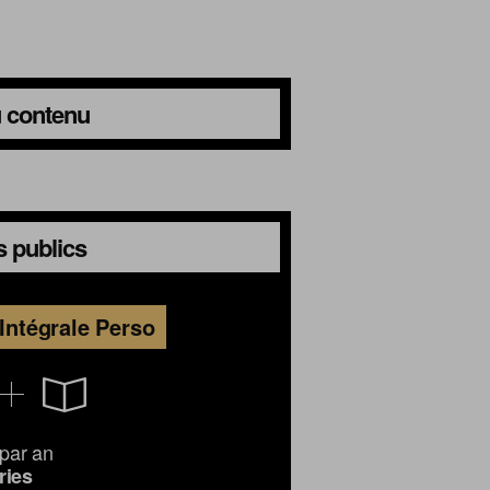
du contenu
s publics
Intégrale Perso
par an
ries