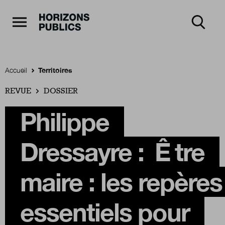
Navigation Principale
Horizons publics
Aller au contenu principal
Menu principal
Accueil
Territoires
REVUE
Accueil
DOSSIER
Philippe
Rubriques
Dressayre :
Ê
tre
Thèmes
maire : les repères
essentiels pour
Numéros