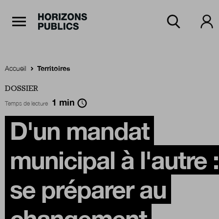
Navigation Principale
Horizons publics
Aller au contenu principal
Menu principal
Accueil
Territoires
DOSSIER
Accueil
1
min
Temps de lecture
D'un mandat
Rubriques
municipal à l'autre :
Thèmes
se préparer au
Numéros
changement