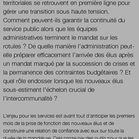
territoriales se retrouvent en première ligne pour
gérer une transition sous haute tension.
Nous suivre
Comment peuvent-ils garantir la continuité du
sur Twitter
sur LinkedIn
sur
service public alors que les équipes
administratives terminent le mandat sur les
rotules ? De quelle manière l’administration peut-
elle préparer efficacement l’arrivée des élus après
un mandat marqué par la succession de crises et
la permanence des contraintes budgétaires ? Et
quel rôle endosser lorsque les nouveaux élus
sous-estiment l’échelon crucial de
l’intercommunalité ?
L’enjeu pour les services est avant tout d’anticiper les premiers
mois de la prise de fonction des nouveaux élus et de
construire une relation de confiance avec eux sur toute la
durée de la mandature. Cela passe par des outils pour que les