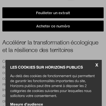
Boutique
Feuilleter un extrait
Acheter ce numéro
Qui sommes-nous ?
Accélérer la transformation écologique
et la résilience des territoires
Nous contacter
Commune frugale rurale ou urbaine, émergence d’un modèle
X
Newsletter
LES COOKIES SUR HORIZONS PUBLICS
économique de la résilience, enjeu de la formation initiale et
continue sur l’écologie, adaptation des territoires aux
Au-delà des cookies de fonctionnement qui permettent
Renseignez votre email afin de suivre l'actualité
conditions extrêmes, rôle des architectes pour réparer la ville,
de garantir les fonctionnalités importantes du site,
de la transformation publique.
retour d’expérience pour aligner sa stratégie territoriale sur les
Horizons publics peut être amené à déposer les 2
limites planétaires ou encore bénéfi ce de la végétalisation
catégories de cookies suivantes pour lesquelles nous
dans les zones urbaines : face à l’intensité des dérèglements
sollicitons votre consentement.
climatiques, il est temps d’accélérer la transformation
Mesure d’audience