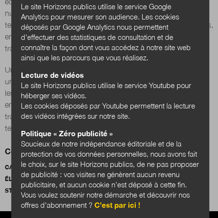
écologique et la résilience de nos villes et territoires. Ce
Le site Horizons publics utilise le service Google
numéro hors-série revient sur les enjeux de la ville et du
Analytics pour mesurer son audience. Les cookies
territoire durable, et donne la parole aux décideurs, architectes,
déposés par Google Analytics nous permettent
Nous suivre
sur Twitter
sur LinkedIn
sur
entreprises et acteurs publics engagés dans ces
d’effectuer des statistiques de consultation et de
connaître la façon dont vous accédez à notre site web
transformations qui explorent les moyens d’y parvenir.
ainsi que les parcours que vous réalisez.
Un hors-série réalisé en partenariat avec
France Ville Durable
,
Lecture de vidéos
une association ayant pour mission de fédérer et inspirer tous
Le site Horizons publics utilise le service Youtube pour
les professionnels de la ville durable (collectivités locales,
héberger ses vidéos.
entreprises, État, experts) pour accélérer les démarches de
Les cookies déposés par Youtube permettent la lecture
des vidéos intégrées sur notre site.
transformation écologique, sociale et économique des
territoires.
Politique « Zéro publicité »
Soucieux de notre indépendance éditoriale et de la
Comité d'orientation
protection de vos données personnelles, nous avons fait
le choix, sur le site Horizons publics, de ne pas proposer
CAMILLE ANDRIEU
ALAIN BOUVIER
STÉPHANE CORDOBES
de publicité : vos visites ne génèrent aucun revenu
ÉLISABETH DAU
NICOLAS KADA
GIULIA REBOA
publicitaire, et aucun cookie n’est déposé à cette fin.
STÉPHANE VINCENT
Vous voulez soutenir notre démarche et découvrir nos
offres d’abonnement ?
C’est par ici !