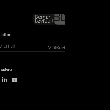
letter
*
suivre
sur LinkedIn
 Twitter
sur Youtube