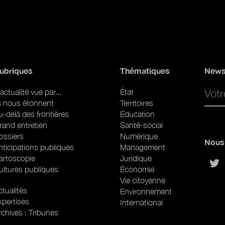
ubriques
Thématiques
News
Email 
actualité vue par...
État
ls nous étonnent
Territoires
u-delà des frontières
Éducation
rand entretien
Santé-social
ossiers
Numérique
Nous 
nticipations publiques
Management
artoscopie
Juridique
sur
ultures publiques
Économie
Vie citoyenne
ubriques (web)
tualités
Environnement
xpertises
International
rchives : Tribunes