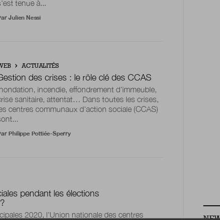
s'est tenue à...
Par
Julien Nessi
WEB
ACTUALITÉS
Gestion des crises : le rôle clé des CCAS
Inondation, incendie, effondrement d’immeuble,
crise sanitaire, attentat… Dans toutes les crises,
les centres communaux d’action sociale (CCAS)
sont...
Par
Philippe Pottiée-Sperry
ciales pendant les élections
s?
cipales 2020, l'Union nationale des centres
NEW