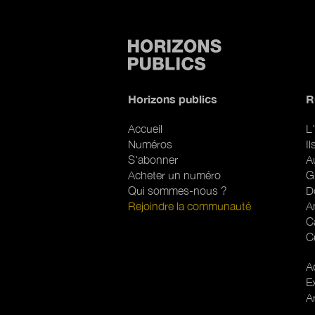
Horizons publics
R
Accueil
L'
Numéros
I
S'abonner
A
Acheter un numéro
G
Qui sommes-nous ?
D
Rejoindre la communauté
A
C
C
R
Ac
E
A