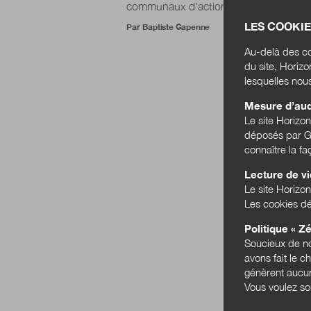
communaux d'action sociale (UNCCAS) v
LES COOKIE
Par
Baptiste Gapenne
Au-delà des co
du site, Horiz
lesquelles nou
Mesure d’au
Le site Horizo
déposés par Go
connaître la f
Lecture de v
Le site Horizon
Les cookies dé
Politique « Zé
Soucieux de no
avons fait le c
génèrent aucun
Vous voulez so