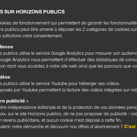
ient de lancer une plateforme...
S SUR HORIZONS PUBLICS
Rense
l'act
okies de fonctionnement qui permettent de garantir les fonctionnalit
ons publics peut être amené à déposer les 2 catégories de cookies su
Email
s sollicitons votre consentement.
dience
ns publics utilise le service Google Analytics pour mesurer son audien
ogle Analytics nous permettent d’effectuer des statistiques de consul
Bloc
açon dont vous accédez à notre site web ainsi que les parcours que vou
idéos
s publics utilise le service Youtube pour héberger ses vidéos.
LES 
posés par Youtube permettent la lecture des vidéos intégrées sur notr
ro publicité »
tre indépendance éditoriale et de la protection de vos données pers
hoix, sur le site Horizons publics, de ne pas proposer de publicité : vos
 revenu publicitaire, et aucun cookie n’est déposé à cette fin.
utenir notre démarche et découvrir nos offres d’abonnement ?
C’est 