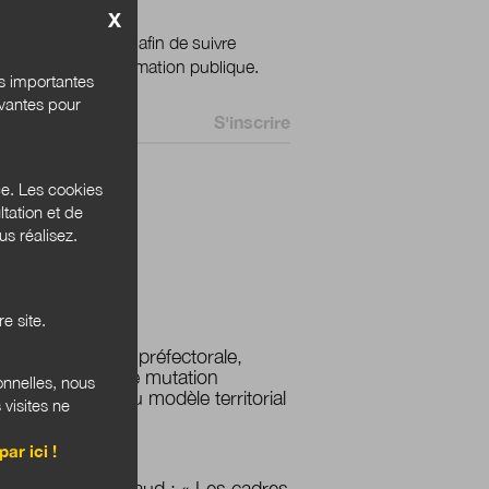
X
ignez votre email afin de suivre
ualité de la transformation publique.
és importantes
ivantes pour
 *
ce. Les cookies
tation et de
 Bannières
s réalisez.
PLUS LUS
e site.
La fonction préfectorale,
miroir d'une mutation
onnelles, nous
assumée du modèle territorial
 visites ne
?
par ici !
Cédric Renaud : « Les cadres