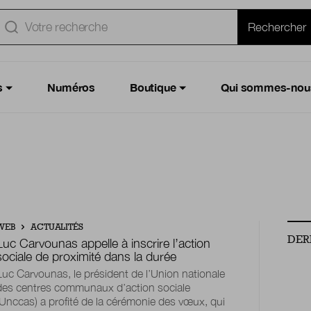
e
Rechercher
s
Numéros
Boutique
Qui sommes-nou
WEB
ACTUALITÉS
DER
Luc Carvounas appelle à inscrire l’action
sociale de proximité dans la durée
Luc Carvounas, le président de l’Union nationale
des centres communaux d’action sociale
(Unccas) a profité de la cérémonie des vœux, qui