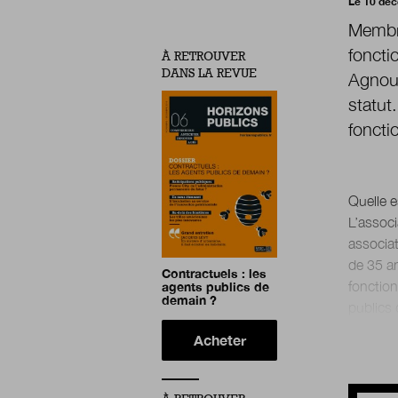
Le 10 dé
Membr
foncti
À RETROUVER
DANS LA REVUE
Agnoux
statut
foncti
Quelle e
L’associ
associat
de 35 an
Contractuels : les
fonction
agents publics de
demain ?
Acheter