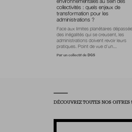
environnementales au sein des
collectivités : quels enjeux de
transformation pour les
administrations ?
Face aux limites planétaires dépassée
des inégalités qui se creusent, les
administrations doivent revoir leurs
pratiques. Point de vue d’un...
Par un collectif de DGS
DÉCOUVREZ TOUTES NOS OFFRES 