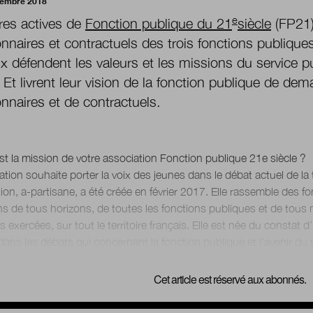
cembre 2018
e
es actives de
Fonction publique du 21
siècle
(FP21)
onnaires et contractuels des trois fonctions publique
 défendent les valeurs et les missions du service pu
. Et livrent leur vision de la fonction publique de d
onnaires et de contractuels.
st la mission de votre association Fonction publique 21e siècle ?
ation souhaite porter la voix des jeunes dans le débat actuel de la
ion, a-partisane, a été créée en février 2017. Elle rassemble des f
s de tous horizons, de toutes les fonctions publiques et de tous m
s exercées, sur tout le territoire français. Elle est née du consta
Cet article est réservé aux abonnés.