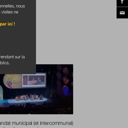
onnelles, nous
 visites ne
par ici !
endant sur la
ER
blics.
ndat municipal (et intercommunal)