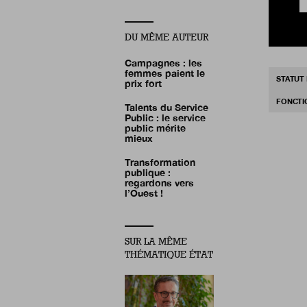
DU MÊME AUTEUR
Campagnes : les
femmes paient le
STATUT
prix fort
FONCTI
Talents du Service
Public : le service
public mérite
mieux
Transformation
publique :
regardons vers
l’Ouest !
SUR LA MÊME
THÉMATIQUE ÉTAT