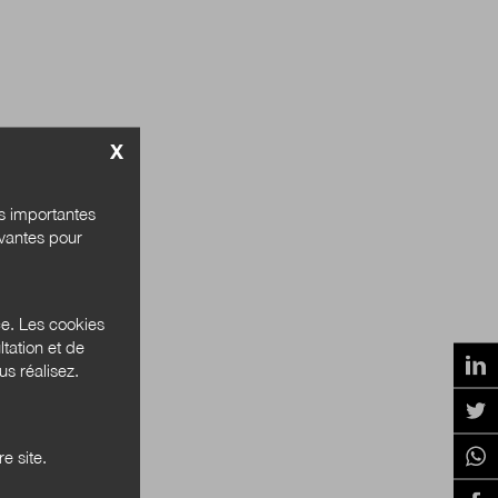
X
és importantes
ivantes pour
ce. Les cookies
tation et de
s réalisez.
e site.