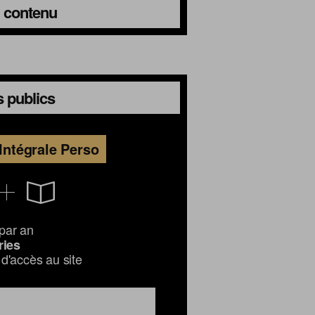
du contenu
 publics
Intégrale Perso
par an
ries
d'accès au site