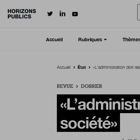
Horizonspublics.fr sur LinkedIn
Horizonspublics.fr sur Twitter
Horizonspublics.fr sur Youtub
Aller au contenu principal
Menu principal
Navigation Principale
Accueil
Rubriques
Thème
Accueil
État
«L’administration doit re
REVUE
DOSSIER
«L’administ
société»