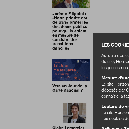
Jérôme Filippini :
«
Notre priorité est
de transformer les
décideurs publics
pour qu'ils soient
en mesure de
conduire des
transitions
LES COOKIE
difficiles
»
Au-delà des co
du site, Horiz
lesquelles nou
Mesure d’au
Le site Horizo
Vers un Jour de la
déposés par Go
Carte national ?
connaître la f
Lecture de v
Le site Horizon
Les cookies dé
Claire Lemercier
Politique « Zé