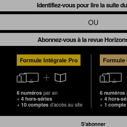
Identifiez-vous pour lire la suite 
OU
Abonnez-vous à la revue Horizons
Formule Intégrale Pro
Formule 
par an
6 numéros
6 numéros
+
+
4 hors-séries
4 hors-sé
+
d'accès au site
+
10 comptes
1 compte
S'abonner