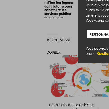
:
«
Tirer les leçons
Soucieux de no
de l’histoire pour
avons fait le c
construire les
services publics
génèrent aucun
de demain
»
Vous voulez so
PERSONNAL
A LIRE AUSSI
Vous pouvez ch
DOSSIER
page «
Gestio
Les transitions sociales et