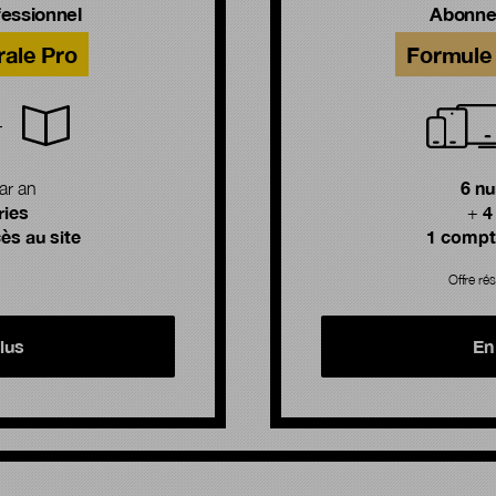
essionnel
Abonne
rale Pro
Formule 
6 n
ar an
ries
4
+
ès au site
1 compte
Offre rés
lus
En