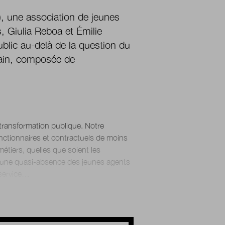
, une association de jeunes
s, Giulia Reboa et Émilie
blic au-delà de la question du
emain, composée de
 transformation publique. Notre
onctionnaires et contractuels de moins
étiers, quelles que soient les
t d’une quasi-absence des jeunes agents