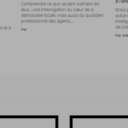
à l’è
Comprendre ce que veulent vraiment les
élus : une interrogation au cœur de la
Entre 
démocratie locale, mais aussi du quotidien
action
professionnel des agents...
intelli
de cri
s et à
Par
Par
Jul
!