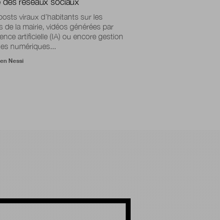
re des réseaux sociaux
posts viraux d’habitants sur les
s de la mairie, vidéos générées par
gence artificielle (IA) ou encore gestion
ses numériques...
ien Nessi