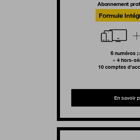
Abonnement prof
Formule Intég
6 numéros
p
4 hors-sé
+
10 comptes d'acc
En savoir p