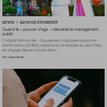
REVUE
ILS NOUS ÉTONNENT
Quand le « pouvoir d’agir » réinvente le management
public
L’Hôpital Simone Veil – Groupement hospitalier Eaubonne-
Montmorency (GHEM), implanté sur le territoire du Val-d’Oise,
est engagé depuis huit ans dans...
Par
Julien Nessi