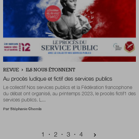
REVUE
ILS NOUS ÉTONNENT
Au procès ludique et fictif des services publics
Le collectif Nos services publics et la Fédération francophone
du débat ont organisé, au printemps 2023, le procès fictif1 des
services publics. L...
Par
Stéphanie Chemla
Pagination
Page courante
Page
Page
Page
1
2
3
4