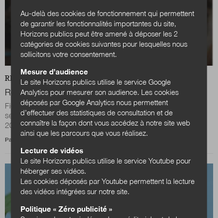
Au-delà des cookies de fonctionnement qui permettent
de garantir les fonctionnalités importantes du site,
Horizons publics peut être amené à déposer les 2
catégories de cookies suivantes pour lesquelles nous
sollicitons votre consentement.
Mesure d’audience
REVUE
ILS NOUS ÉTONNENT
Le site Horizons publics utilise le service Google
Repenser les concours de la fonction publique
Analytics pour mesurer son audience. Les cookies
déposés par Google Analytics nous permettent
Fidèle à sa raison d’être de moderniser le recrutement du
d’effectuer des statistiques de consultation et de
secteur public, la plateforme Profil Public a publié, le 7 mai
connaître la façon dont vous accédez à notre site web
2024, en partenariat avec l...
ainsi que les parcours que vous réalisez.
Par
Julien Nessi
Lecture de vidéos
Le site Horizons publics utilise le service Youtube pour
héberger ses vidéos.
Les cookies déposés par Youtube permettent la lecture
des vidéos intégrées sur notre site.
Politique « Zéro publicité »