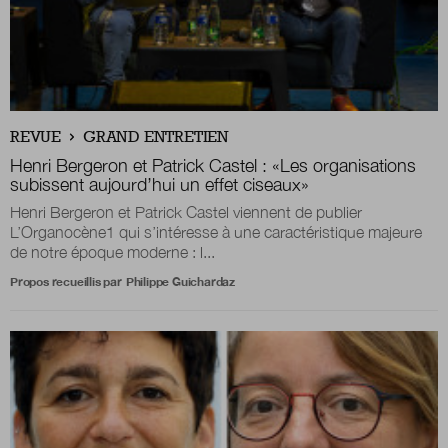
REVUE
GRAND ENTRETIEN
Henri Bergeron et Patrick Castel :
«
Les organisations
subissent aujourd’hui un effet ciseaux
»
Henri Bergeron et Patrick Castel viennent de publier
L’Organocène1 qui s’intéresse à une caractéristique majeure
de notre époque moderne : l...
Propos recueillis par
Philippe Guichardaz