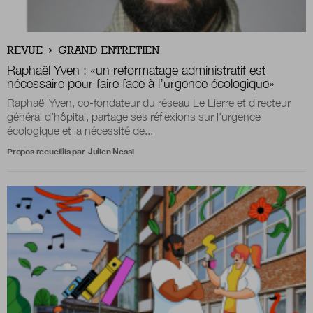
Nous suivre
REVUE
GRAND ENTRETIEN
sur Twitter
sur LinkedIn
sur 
Raphaël Yven :
«
un reformatage administratif est
nécessaire pour faire face à l’urgence écologique
»
Raphaël Yven, co-fondateur du réseau Le Lierre et directeur
général d’hôpital, partage ses réflexions sur l’urgence
écologique et la nécessité de...
Propos recueillis par
Julien Nessi