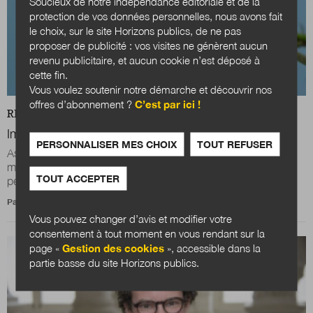
Soucieux de notre indépendance éditoriale et de la
protection de vos données personnelles, nous avons fait
le choix, sur le site Horizons publics, de ne pas
proposer de publicité : vos visites ne génèrent aucun
revenu publicitaire, et aucun cookie n’est déposé à
cette fin.
Vous voulez soutenir notre démarche et découvrir nos
offres d’abonnement ?
C’est par ici !
REVUE
ANTICIPATIONS PUBLIQUES
Imaginer les métiers publics de demain via la fiction
PERSONNALISER MES CHOIX
TOUT REFUSER
Assistant·e social·e 2.0, binôme de proximité, chargé·e de
mission Numérique et chaleur humaine, visiteur·se inclusif·ve
TOUT ACCEPTER
personnalisé·e auprès de...
Par
Nicolas Gluzman
et
Martin Holstein
Vous pouvez changer d’avis et modifier votre
consentement à tout moment en vous rendant sur la
page «
Gestion des cookies
», accessible dans la
partie basse du site Horizons publics.