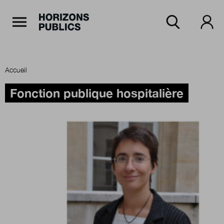
Navigation Principale
Horizons publics
Aller au contenu principal
Menu principal
Accueil
Accueil
Fonction publique hospitalière
Rubriques
Thèmes
Numéros