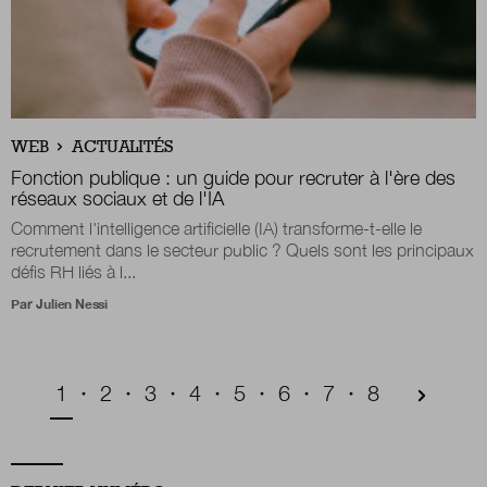
WEB
ACTUALITÉS
Fonction publique : un guide pour recruter à l'ère des
réseaux sociaux et de l'IA
Comment l'intelligence artificielle (IA) transforme-t-elle le
recrutement dans le secteur public ? Quels sont les principaux
défis RH liés à l...
Par
Julien Nessi
Pagination
Page courante
Page
Page
Page
Page
Page
Page
Page
1
2
3
4
5
6
7
8