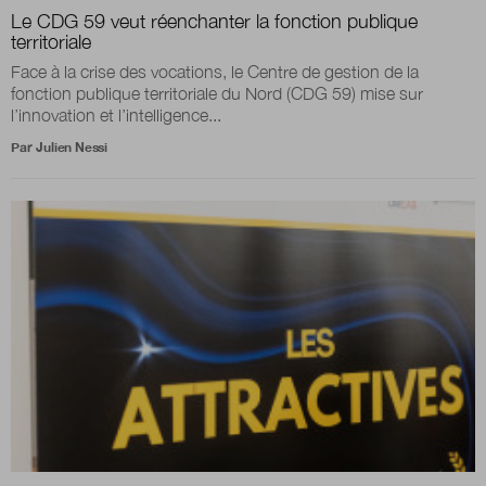
Le CDG 59 veut réenchanter la fonction publique
territoriale
Boutique
Face à la crise des vocations, le Centre de gestion de la
fonction publique territoriale du Nord (CDG 59) mise sur
l’innovation et l’intelligence...
Qui sommes-nous ?
Par
Julien Nessi
Nous contacter
Newsletter
Renseignez votre email afin de suivre l'actualité
de la transformation publique.