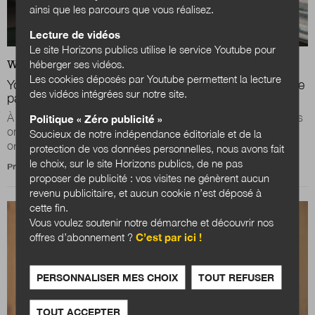
ainsi que les parcours que vous réalisez.
Lecture de vidéos
Le site Horizons publics utilise le service Youtube pour
héberger ses vidéos.
WEB
ACTUALITÉS
Les cookies déposés par Youtube permettent la lecture
Yohann Nédélec : « L’innovation publique ne se décrète
des vidéos intégrées sur notre site.
pas, elle se vit »
À Nancy, les 1er et 2 octobre derniers, plus de 300 personnes
Politique « Zéro publicité »
ont participé aux premières Assises de l’innovation publique
Soucieux de notre indépendance éditoriale et de la
organisées par le Centre...
protection de vos données personnelles, nous avons fait
le choix, sur le site Horizons publics, de ne pas
Propos recueillis par
Julien Nessi
proposer de publicité : vos visites ne génèrent aucun
revenu publicitaire, et aucun cookie n’est déposé à
cette fin.
Vous voulez soutenir notre démarche et découvrir nos
offres d’abonnement ?
C’est par ici !
PERSONNALISER MES CHOIX
TOUT REFUSER
TOUT ACCEPTER