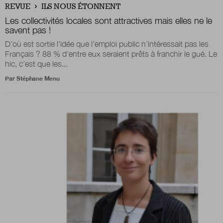
REVUE
ILS NOUS ÉTONNENT
Les collectivités locales sont attractives mais elles ne le
savent pas !
Nous suivre
sur Twitter
sur LinkedIn
sur 
D’où est sortie l’idée que l’emploi public n’intéressait pas les
Français ? 88 % d’entre eux seraient prêts à franchir le gué. Le
hic, c’est que les...
Par
Stéphane Menu