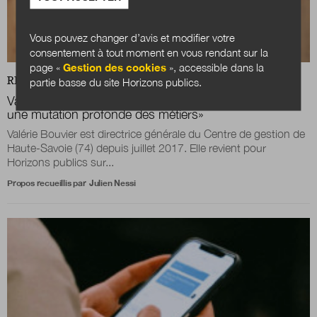
Vous pouvez changer d’avis et modifier votre
consentement à tout moment en vous rendant sur la
page «
Gestion des cookies
», accessible dans la
REVUE
L'ACTUALITÉ VUE PAR...
partie basse du site Horizons publics.
Valérie Bouvier : «Les collectivités sont confrontées à
une mutation profonde des métiers
»
Valérie Bouvier est directrice générale du Centre de gestion de
Haute-Savoie (74) depuis juillet 2017. Elle revient pour
Horizons publics sur...
Propos recueillis par
Julien Nessi