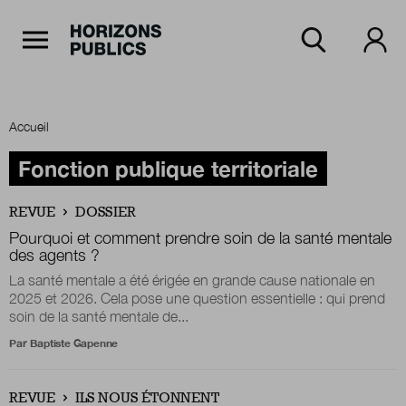
Navigation Principale
Horizons publics
Aller au contenu principal
Menu principal
Accueil
Accueil
Fonction publique territoriale
REVUE
DOSSIER
Rubriques
Pourquoi et comment prendre soin de la santé mentale
des agents ?
La santé mentale a été érigée en grande cause nationale en
2025 et 2026. Cela pose une question essentielle : qui prend
Thèmes
soin de la santé mentale de...
Par
Baptiste Gapenne
Numéros
REVUE
ILS NOUS ÉTONNENT