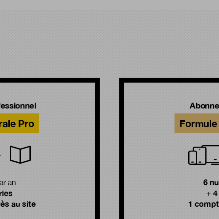
!
essionnel
Abonne
rale Pro
Formule 
6 n
ar an
ries
4
+
ès au site
1 compte