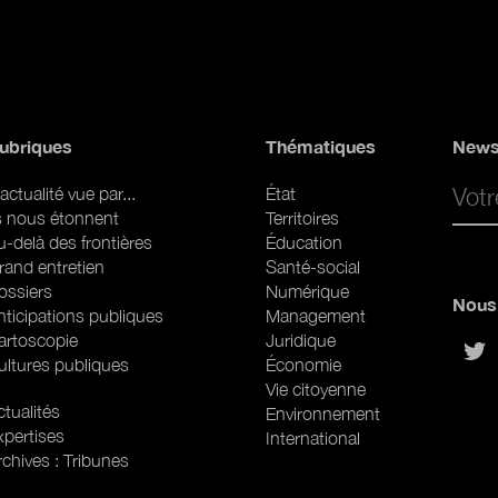
ubriques
Thématiques
News
Email 
actualité vue par...
État
ls nous étonnent
Territoires
u-delà des frontières
Éducation
rand entretien
Santé-social
ossiers
Numérique
Nous 
nticipations publiques
Management
artoscopie
Juridique
sur
ultures publiques
Économie
Vie citoyenne
ubriques (web)
tualités
Environnement
xpertises
International
rchives : Tribunes