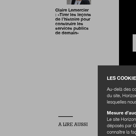
Claire Lemercier
:
«
Tirer les leçons
de l’histoire pour
construire les
services publics
de demain
»
LES COOKIE
CFDT
Au-delà des co
du site, Horiz
lesquelles nou
Mesure d’au
Le site Horizo
A LIRE AUSSI
déposés par Go
connaître la f