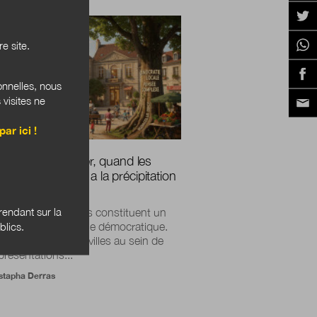
RES PUBLIQUES
e site.
onnelles, nous
 visites ne
par ici !
necter pour relier, quand les
nes font écran a la précipitation
rique
endant sur la
ections municipales constituent un
blics.
 essentiel de la vie démocratique.
 se joue dans nos villes au sein de
présentations...
tapha Derras