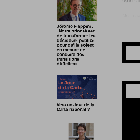
syndicat
Jérôme Filippini :
«
Notre priorité est
de transformer les
décideurs publics
pour qu'ils soient
en mesure de
conduire des
transitions
difficiles
»
Vers un Jour de la
Carte national ?