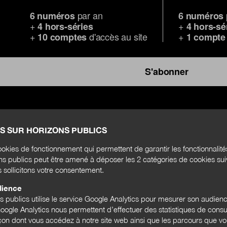
par an
6 numéros
6 numéros
+
+
4 hors-séries
4 hors-sé
+
d'accès au site
+
10 comptes
1 compte
S'abonner
S SUR HORIZONS PUBLICS
FONCTION PUBLIQUE TERRITORIALE
SYNDICALISME
okies de fonctionnement qui permettent de garantir les fonctionnalit
ons publics peut être amené à déposer les 2 catégories de cookies su
s sollicitons votre consentement.
dience
ns publics utilise le service Google Analytics pour mesurer son audien
ogle Analytics nous permettent d’effectuer des statistiques de consul
açon dont vous accédez à notre site web ainsi que les parcours que vou