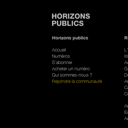
Horizons publics
R
Accueil
L'
Numéros
I
S'abonner
A
Acheter un numéro
G
Qui sommes-nous ?
D
Rejoindre la communauté
A
C
C
R
Ac
E
A