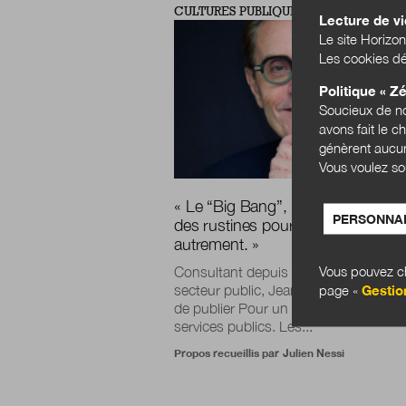
CULTURES PUBLIQUES
Lecture de v
Le site Horizon
Les cookies dé
Politique « Zé
Soucieux de no
avons fait le c
génèrent aucun
Vous voulez so
« Le “Big Bang”, c’est arrêter de c
PERSONNAL
des rustines pour enfin faire les 
autrement. »
Vous pouvez ch
Consultant depuis plus de vingt ans 
page «
Gestio
secteur public, Jean-Pierre Mongrand
de publier Pour un « Big Bang » des
services publics. Les...
Propos recueillis par
Julien Nessi