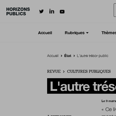
Horizonspublics.fr sur LinkedIn
Horizonspublics.fr sur Twitter
Horizonspublics.fr sur Youtub
Aller au contenu principal
Menu principal
Navigation Principale
Accueil
Rubriques
Thème
Accueil
État
L'autre trésor public
REVUE
CULTURES PUBLIQUES
L'autre trés
Le 9 mars
« Ce l