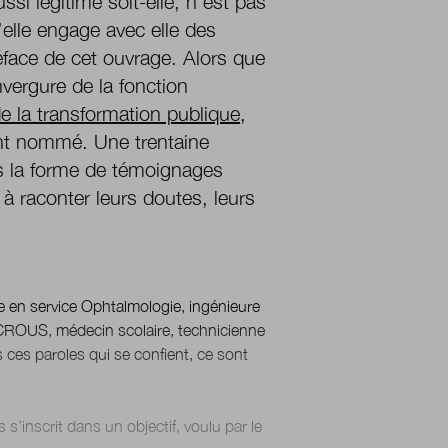
si légitime soit-elle, n’est pas
elle engage avec elle des
face de cet ouvrage. Alors que
vergure de la fonction
de la transformation publique
,
int nommé. Une trentaine
ous la forme de témoignages
 à raconter leurs doutes, leurs
e en service Ophtalmologie, ingénieure
CROUS, médecin scolaire, technicienne
es ces paroles qui se confient, ce sont
s s’inscrit dans un objectif, voulu par le