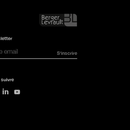
letter
*
suivre
sur LinkedIn
 Twitter
sur Youtube