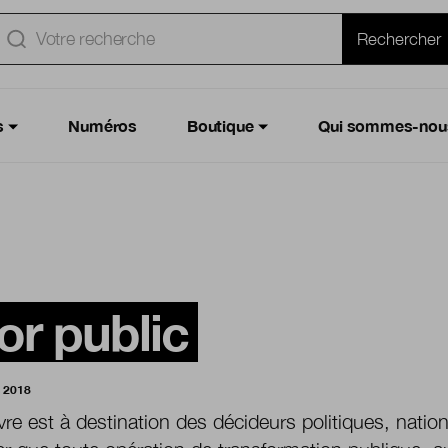
e
Rechercher
s
Numéros
Boutique
Qui sommes-nou
or public
 2018
ivre est à destination des décideurs politiques, natio