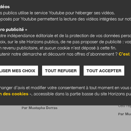
CULTURES PUBLIQUES
CULTU
idéos
s publics utilise le service Youtube pour héberger ses vidéos.
posés par Youtube permettent la lecture des vidéos intégrées sur notr
ro publicité »
tre indépendance éditoriale et de la protection de vos données pers
hoix, sur le site Horizons publics, de ne pas proposer de publicité : vos
 revenu publicitaire, et aucun cookie n’est déposé à cette fin.
utenir notre démarche et découvrir nos offres d’abonnement ?
C’est 
oller
La fin de la transmission est-elle le
Décon
ISER MES CHOIX
TOUT REFUSER
TOUT ACCEPTER
choses
début de la compétence ?
commu
numé
Pensez-vous que nos modèles traditionnels
anger d’avis et modifier votre consentement à tout moment en vous r
d’apprentissage et de transmission des
dans le
Les él
compétences possèdent encore une
n des cookies
», accessible dans la partie basse du site Horizons pu
 vient
moment
quelconque pertinence ? Les...
Ce qui
ces re
Par
Mustapha Derras
Par
Mus