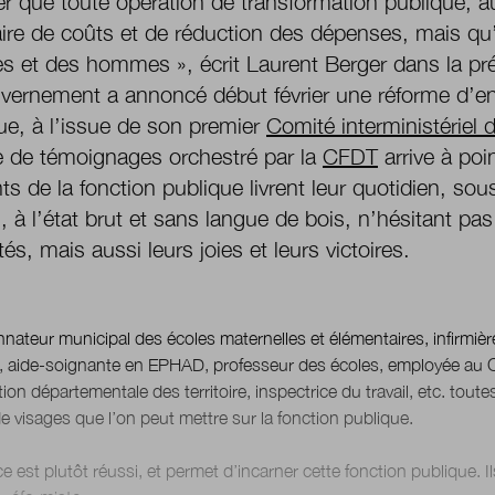
r que toute opération de transformation publique, aus
aire de coûts et de réduction des dépenses, mais qu’
 et des hommes », écrit Laurent Berger dans la pré
vernement a annoncé début février une réforme d’en
ue, à l’issue de son premier
Comité interministériel 
re de témoignages orchestré par la
CFDT
arrive à po
ts de la fonction publique livrent leur quotidien, s
s, à l’état brut et sans langue de bois, n’hésitant pas
ltés, mais aussi leurs joies et leurs victoires.
ateur municipal des écoles maternelles et élémentaires, infirmièr
A, aide-soignante en EPHAD, professeur des écoles, employée au 
tion départementale des territoire, inspectrice du travail, etc. tout
e visages que l’on peut mettre sur la fonction publique.
ce est plutôt réussi, et permet d’incarner cette fonction publique. Il