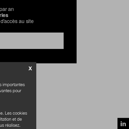
par an
ries
d'accès au site
X
és importantes
ivantes pour
ce. Les cookies
tation et de
s réalisez.