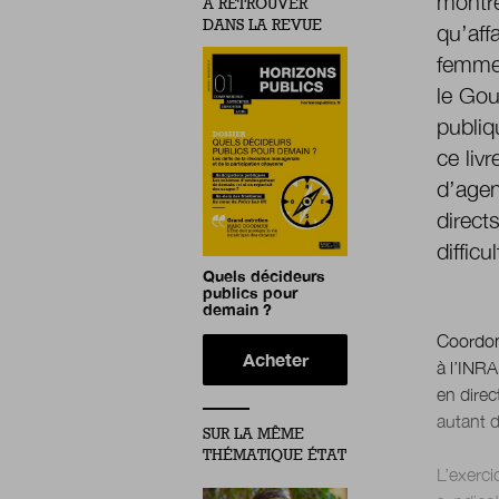
montre
À RETROUVER
DANS LA REVUE
qu’aff
femmes
le Gou
publiq
ce liv
d’agen
direct
difficu
Quels décideurs
publics pour
demain ?
Coordonn
Acheter
à l’INR
en direc
autant d
SUR LA MÊME
THÉMATIQUE ÉTAT
L’exerci