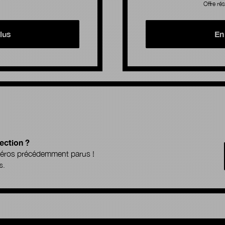
Offre rés
lus
En
ection ?
uméros précédemment parus !
s.