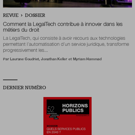
Boutique
REVUE
DOSSIER
Comment la LegalTech contribue à innover dans les
métiers du droit
La LegalTech, qui consiste à avoir recours aux technologies
Qui sommes-nous ?
permettant l’automatisation d’un service juridique, transforme
progressivement les...
Par
Laurane Coudriet
,
Jonathan Keller
et
Myriam Hammad
Nous contacter
Newsletter
DERNIER NUMÉRO
Renseignez votre email afin de suivre l'actualité
de la transformation publique.