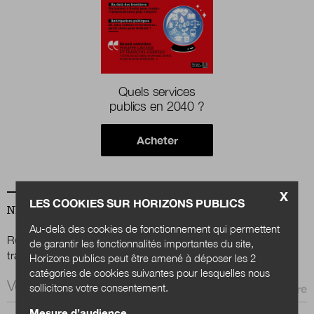
Nous suivre
sur Twitter
sur LinkedIn
sur 
Quels services
publics en 2040 ?
Acheter
X
LES COOKIES SUR HORIZONS PUBLICS
NEWSLETTER
Au-delà des cookies de fonctionnement qui permettent
Renseignez votre email afin de suivre l'actualité de la
de garantir les fonctionnalités importantes du site,
transformation publique.
Horizons publics peut être amené à déposer les 2
catégories de cookies suivantes pour lesquelles nous
Email *
sollicitons votre consentement.
Mesure d’audience