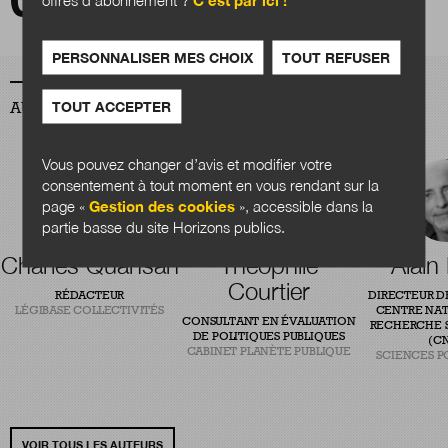
et la culture de l'expérimentation dans les
collectivités ?
PERSONNALISER MES CHOIX
TOUT REFUSER
TOUT ACCEPTER
AUTEURS
Vous pouvez changer d’avis et modifier votre
consentement à tout moment en vous rendant sur la
page «
Gestion des cookies
», accessible dans la
partie basse du site Horizons publics.
Charles Quansah
Théophile
Alain
Courtier
RÉDACTEUR
DIRECTEUR D
LÉGIBASE COLLECTIVITÉS
CENTRE NAT
CONSULTANT EN ÉVALUATION
RECHERCHE S
DE POLITIQUES PUBLIQUES
(CN
CABINET PLANÈTE PUBLIQUE
SCIENCES P
VOIR TOUS LES AUTEURS