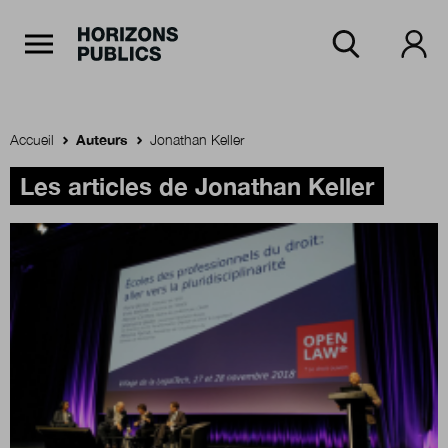
Navigation Principale
Horizons publics
Aller au contenu principal
Menu principal
Accueil
Auteurs
Jonathan Keller
Accueil
Les articles de Jonathan Keller
Rubriques
Thèmes
Numéros