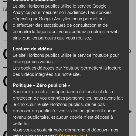
Le site Horizons publics utilise le service Google
LES PLUS LUS
Analytics pour mesurer son audience. Les cookies
déposés par Google Analytics nous permettent
Des micro-nouvelles pour imaginer la
d’effectuer des statistiques de consultation et de
citoyenneté de demain
connaître la façon dont vous accédez à notre site web
ainsi que les parcours que vous réalisez.
Lecture de vidéos
Prospective : trois scénarios possibles pour la
Le site Horizons publics utilise le service Youtube pour
santé en 2030
héberger ses vidéos.
Les cookies déposés par Youtube permettent la lecture
des vidéos intégrées sur notre site.
Le biomimétisme pour penser la ville de
demain
Politique « Zéro publicité »
Soucieux de notre indépendance éditoriale et de la
protection de vos données personnelles, nous avons fait
le choix, sur le site Horizons publics, de ne pas
#Reset2019 : des coalitions d'acteurs en
proposer de publicité : vos visites ne génèrent aucun
ordre de marche pour réinventer le numérique
revenu publicitaire, et aucun cookie n’est déposé à
cette fin.
Vous voulez soutenir notre démarche et découvrir nos
Quel avenir pour les laboratoires d'innovation
offres d’abonnement ?
C’est par ici !