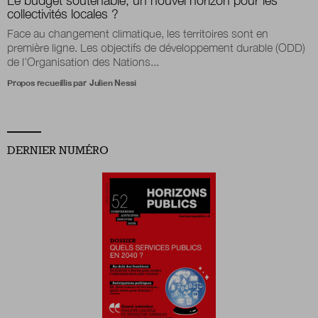
Le budget soutenable, un nouvel horizon pour les
collectivités locales ?
Face au changement climatique, les territoires sont en
Boutique
première ligne. Les objectifs de développement durable (ODD)
de l’Organisation des Nations...
Propos recueillis par
Julien Nessi
Qui sommes-nous ?
Nous contacter
DERNIER NUMÉRO
Newsletter
Renseignez votre email afin de suivre l'actualité
de la transformation publique.