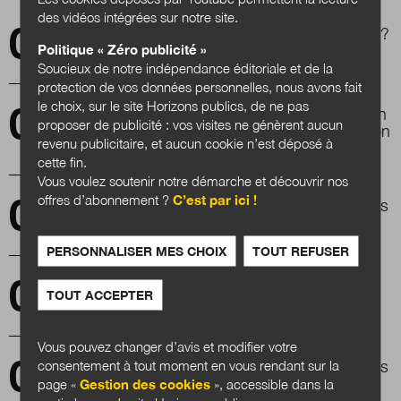
des vidéos intégrées sur notre site.
Les démissions des maires, mythe ou réalité ?
Politique « Zéro publicité »
Soucieux de notre indépendance éditoriale et de la
protection de vos données personnelles, nous avons fait
le choix, sur le site Horizons publics, de ne pas
Le CCAS de Villeurbanne a recours au design
proposer de publicité : vos visites ne génèrent aucun
des politiques publiques pour réaménager son
revenu publicitaire, et aucun cookie n’est déposé à
accueil
cette fin.
Vous voulez soutenir notre démarche et découvrir nos
offres d’abonnement ?
C’est par ici !
Horizons publics : le top 5 des articles les plus
lus en 2019
PERSONNALISER MES CHOIX
TOUT REFUSER
Souviens-toi l’été d'après
TOUT ACCEPTER
Vous pouvez changer d’avis et modifier votre
consentement à tout moment en vous rendant sur la
Relocalisation et remunicipalisation : quand les
collectivités veulent « reprendre le contrôle »
page «
Gestion des cookies
», accessible dans la