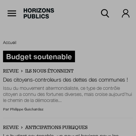
Navigation Principale
Horizons publics
Aller au contenu principal
Menu principal
Accueil
Accueil
Budget soutenable
REVUE
ILS NOUS ÉTONNENT
Rubriques
Des citoyens-controleurs des dettes des communes !
Issu du mouvement altermondialiste, ce type de contrôle
citoyen a connu des fortunes diverses, mais croise aujourd’hui
le chemin de la démocratie...
Thèmes
Par
Philippe Guichardaz
Numéros
REVUE
ANTICIPATIONS PUBLIQUES