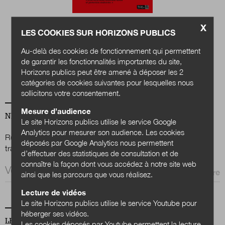
Quels services
X
Nous suivre
LES COOKIES SUR HORIZONS PUBLICS
sur Twitter
sur LinkedIn
sur 
publics en 2040 ?
Au-delà des cookies de fonctionnement qui permettent
Acheter
de garantir les fonctionnalités importantes du site,
Horizons publics peut être amené à déposer les 2
catégories de cookies suivantes pour lesquelles nous
sollicitons votre consentement.
Mesure d’audience
NEWSLETTER
Le site Horizons publics utilise le service Google
Analytics pour mesurer son audience. Les cookies
Renseignez votre email afin de suivre l'actualité de la
déposés par Google Analytics nous permettent
transformation publique.
d’effectuer des statistiques de consultation et de
connaître la façon dont vous accédez à notre site web
Email *
ainsi que les parcours que vous réalisez.
Lecture de vidéos
Le site Horizons publics utilise le service Youtube pour
héberger ses vidéos.
LES PLUS LUS
Les cookies déposés par Youtube permettent la lecture