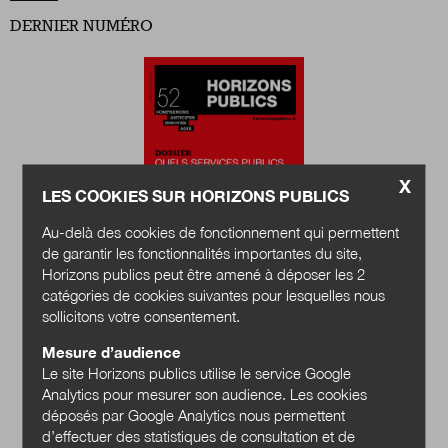
DERNIER NUMÉRO
Nous suivre
sur Twitter
sur LinkedIn
sur 
X
LES COOKIES SUR HORIZONS PUBLICS
Au-delà des cookies de fonctionnement qui permettent
de garantir les fonctionnalités importantes du site,
Horizons publics peut être amené à déposer les 2
catégories de cookies suivantes pour lesquelles nous
Quels services
sollicitons votre consentement.
publics en 2040 ?
Mesure d’audience
Le site Horizons publics utilise le service Google
Acheter
Analytics pour mesurer son audience. Les cookies
déposés par Google Analytics nous permettent
d’effectuer des statistiques de consultation et de