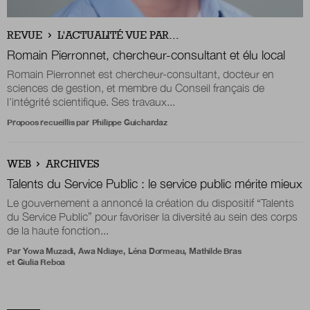
Boutique
REVUE
L'ACTUALITÉ VUE PAR...
Romain Pierronnet, chercheur-consultant et élu local
Romain Pierronnet est chercheur-consultant, docteur en
sciences de gestion, et membre du Conseil français de
Qui sommes-nous ?
l’intégrité scientifique. Ses travaux...
Propoos recueillis par
Philippe Guichardaz
Nous contacter
WEB
ARCHIVES
Talents du Service Public : le service public mérite mieux
Newsletter
Le gouvernement a annoncé la création du dispositif “Talents
du Service Public” pour favoriser la diversité au sein des corps
Renseignez votre email afin de suivre l'actualité
de la haute fonction...
de la transformation publique.
Par
Yowa Muzadi
,
Awa Ndiaye
,
Léna Dormeau
,
Mathilde Bras
et
Giulia Reboa