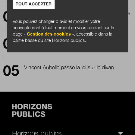
TOUT ACCEPTER
Le numérique bouscule-t-il le pouvoir étatique
?
Vous pouvez changer d’avis et modifier votre
consentement à tout moment en vous rendant sur la
page «
Gestion des cookies
», accessible dans la
Les nouveaux récits et l'imaginaire comme
partie basse du site Horizons publics.
clés de la transition territoriale
Vincent Aubelle passe la loi sur le divan
Horizons publics