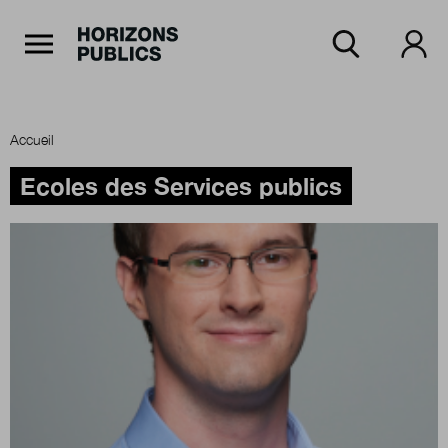
Navigation Principale
Horizons publics
Aller au contenu principal
Menu principal
Accueil
Accueil
Ecoles des Services publics
Rubriques
Thèmes
Numéros