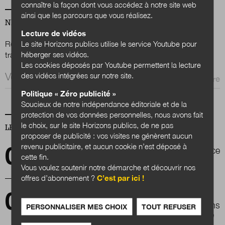
connaître la façon dont vous accédez à notre site web
ainsi que les parcours que vous réalisez.
NEWSLETTER
Lecture de vidéos
Le site Horizons publics utilise le service Youtube pour
Renseignez votre email afin de suivre l'actualité de la
héberger ses vidéos.
transformation publique.
Les cookies déposés par Youtube permettent la lecture
Email *
des vidéos intégrées sur notre site.
Politique « Zéro publicité »
Soucieux de notre indépendance éditoriale et de la
protection de vos données personnelles, nous avons fait
le choix, sur le site Horizons publics, de ne pas
LES PLUS LUS
proposer de publicité : vos visites ne génèrent aucun
revenu publicitaire, et aucun cookie n’est déposé à
La prospective pour faire territoire, l'expérience
cette fin.
de Metz métropole
Vous voulez soutenir notre démarche et découvrir nos
offres d’abonnement ?
C’est par ici !
Les élus locaux de petites villes et la
participation citoyenne dans les projets urbains
PERSONNALISER MES CHOIX
TOUT REFUSER
: une question opérationnelle et de recherche