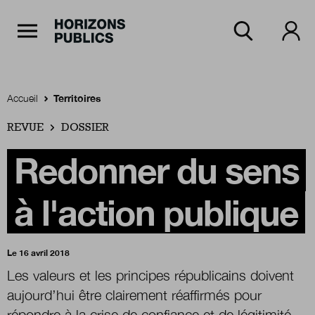
Navigation Principale
Horizons publics
Aller au contenu principal
Menu principal
Accueil
Territoires
REVUE
Accueil
DOSSIER
Redonner du sens
Rubriques
à l'action publique
Thèmes
Le 16 avril 2018
Les valeurs et les principes républicains doivent
aujourd’hui être clairement réaffirmés pour
Numéros
répondre à la crise de confiance et de légitimité