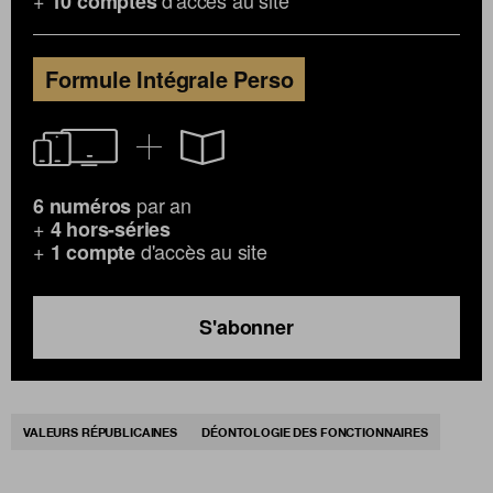
+
d'accès au site
10 comptes
Formule Intégrale Perso
par an
6 numéros
+
4 hors-séries
+
d'accès au site
1 compte
S'abonner
VALEURS RÉPUBLICAINES
DÉONTOLOGIE DES FONCTIONNAIRES