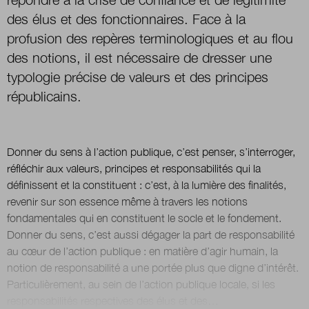
des élus et des fonctionnaires. Face à la
Boutique
profusion des repères terminologiques et au flou
des notions, il est nécessaire de dresser une
typologie précise de valeurs et des principes
Qui sommes-nous ?
républicains.
Nous contacter
Donner du sens à l’action publique, c’est penser, s’interroger,
réfléchir aux valeurs, principes et responsabilités qui la
définissent et la constituent : c’est, à la lumière des finalités,
Newsletter
revenir sur son essence même à travers les notions
fondamentales qui en constituent le socle et le fondement.
Renseignez votre email afin de suivre l'actualité
Donner du sens, c’est aussi dégager la part de responsabilité
de la transformation publique.
au cœur de l’action publique : en matière d’agir humain, la
notion de responsabilité a une portée plus que digne d’intérêt.
Particulièrement, au sein de l’action publique locale, si les