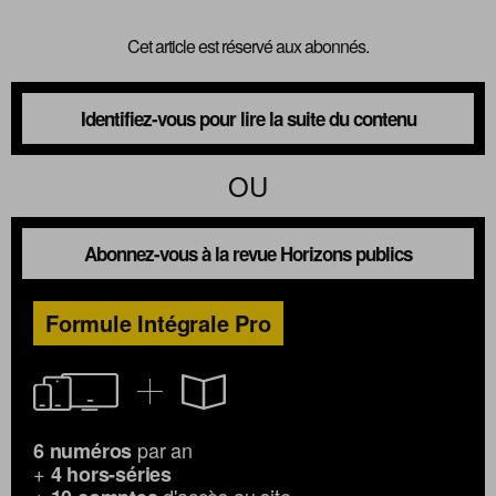
Cet article est réservé aux abonnés.
Nous suivre
sur Twitter
sur LinkedIn
sur 
Identifiez-vous pour lire la suite du contenu
OU
Abonnez-vous à la revue Horizons publics
Formule Intégrale Pro
par an
6 numéros
+
4 hors-séries