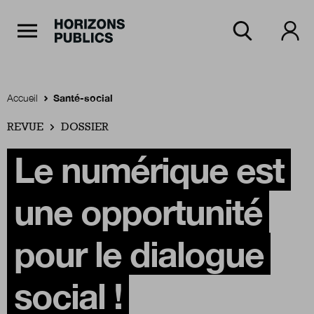
Navigation Principale
Horizons publics
Aller au contenu principal
Menu principal
Accueil
Santé-social
REVUE
Accueil
DOSSIER
Le numérique est
Rubriques
une opportunité
Thèmes
pour le dialogue
social !
Numéros