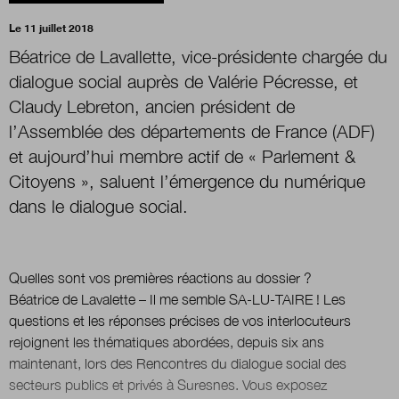
Le 11 juillet 2018
Boutique
Béatrice de Lavallette, vice-présidente chargée du
dialogue social auprès de Valérie Pécresse, et
Claudy Lebreton, ancien président de
Qui sommes-nous ?
l’Assemblée des départements de France (ADF)
et aujourd’hui membre actif de « Parlement &
Citoyens », saluent l’émergence du numérique
Nous contacter
dans le dialogue social.
Newsletter
Quelles sont vos premières réactions au dossier ?
Renseignez votre email afin de suivre l'actualité
Béatrice de Lavalette – Il me semble SA-LU-TAIRE ! Les
de la transformation publique.
questions et les réponses précises de vos interlocuteurs
rejoignent les thématiques abordées, depuis six ans
maintenant, lors des Rencontres du dialogue social des
secteurs publics et privés à Suresnes. Vous exposez