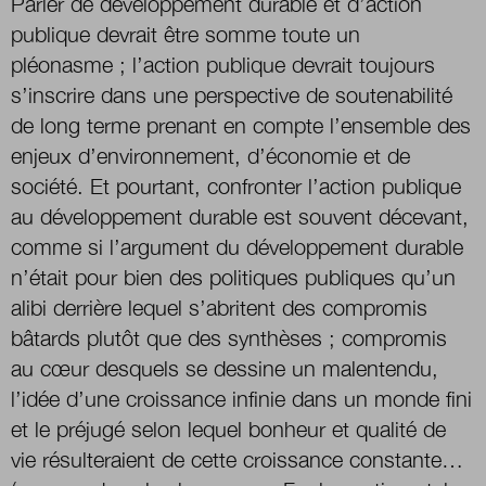
Parler de développement durable et d’action
publique devrait être somme toute un
Boutique
pléonasme ; l’action publique devrait toujours
s’inscrire dans une perspective de soutenabilité
de long terme prenant en compte l’ensemble des
Qui sommes-nous ?
enjeux d’environnement, d’économie et de
société. Et pourtant, confronter l’action publique
au développement durable est souvent décevant,
Nous contacter
comme si l’argument du développement durable
n’était pour bien des politiques publiques qu’un
alibi derrière lequel s’abritent des compromis
Newsletter
bâtards plutôt que des synthèses ; compromis
Renseignez votre email afin de suivre l'actualité
au cœur desquels se dessine un malentendu,
de la transformation publique.
l’idée d’une croissance infinie dans un monde fini
et le préjugé selon lequel bonheur et qualité de
vie résulteraient de cette croissance constante…