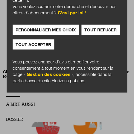
Vous voulez soutenir notre démarche et découvrir nos
offres d’abonnement ?
C’est par ici !
PERSONNALISER MES CHOIX
TOUT REFUSER
TOUT ACCEPTER
Vous pouvez changer d’avis et modifier votre
consentement à tout moment en vous rendant sur la
Claire Lemercier :
«
Tirer les leçons de l’histoire pour construire
page «
Gestion des cookies
», accessible dans la
les services publics de demain
»
partie basse du site Horizons publics.
A LIRE AUSSI
DOSSIER