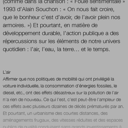
(comme dans la chanson : « Foule sentimentale »
1993 d’Alain Souchon : « On nous fait croire,
que le bonheur c’est d’avoir, de l’avoir plein nos
Nous suivre
sur Twitter
sur LinkedIn
sur 
armoires. ») Et pourtant, en matière de
développement durable, l’action publique a des
répercussions sur les éléments de notre univers
quotidien : l’air, l’eau, la terre… et le temps.
L’air
Affirmer que nos politiques de mobilité qui ont privilégié la
voiture individuelle, la consommation d’énergies fossiles, le
diesel, etc., ont des effets désastreux sur la pollution de l’air
n’a rien de nouveau. Ce qui l’est, c’est peut-être l’ampleur de
ces effets avec plusieurs dizaines de décès prématurés par an.
Et pourtant, un urbanisme des courtes distances, des
aménagements frugaux, des vitesses réduites et des espaces
publics de qualité conduisent sans grands investissements à