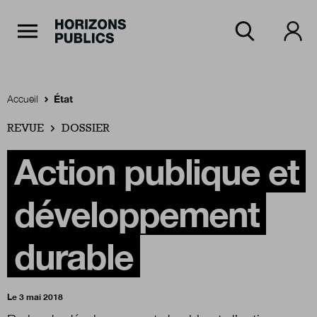
Navigation Principale
Horizons publics
Aller au contenu principal
Menu principal
Accueil
État
REVUE
Accueil
DOSSIER
Action publique et
Rubriques
développement
Thèmes
durable
Numéros
Le 3 mai 2018