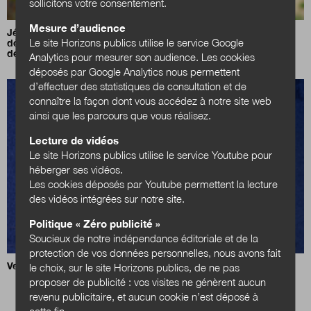
sollicitons votre consentement.
Mesure d’audience
Jérôme Filippini :
«
Notre priorité est de transformer les
Le site Horizons publics utilise le service Google
décideurs publics pour qu'ils soient en mesure de conduire
des transitions difficiles
»
Analytics pour mesurer son audience. Les cookies
déposés par Google Analytics nous permettent
d’effectuer des statistiques de consultation et de
connaître la façon dont vous accédez à notre site web
ainsi que les parcours que vous réalisez.
Lecture de vidéos
Le site Horizons publics utilise le service Youtube pour
héberger ses vidéos.
Les cookies déposés par Youtube permettent la lecture
des vidéos intégrées sur notre site.
Politique « Zéro publicité »
Soucieux de notre indépendance éditoriale et de la
protection de vos données personnelles, nous avons fait
Vers un Jour de la Carte national ?
le choix, sur le site Horizons publics, de ne pas
proposer de publicité : vos visites ne génèrent aucun
revenu publicitaire, et aucun cookie n’est déposé à
cette fin.