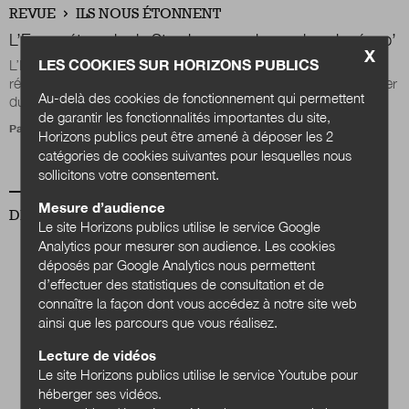
REVUE
ILS NOUS ÉTONNENT
L’Eurométropole de Strasbourg se lance dans la récup’
X
LES COOKIES SUR HORIZONS PUBLICS
L’Eurométropole a fait appel à une architecte-décoratrice, au
réseau Envie, à Emmaüs et à la Banque de l’objet pour acheter
Au-delà des cookies de fonctionnement qui permettent
du mobilier d’occasion...
de garantir les fonctionnalités importantes du site,
Par
Stéphane Menu
Horizons publics peut être amené à déposer les 2
catégories de cookies suivantes pour lesquelles nous
sollicitons votre consentement.
Mesure d’audience
DERNIER NUMÉRO
Le site Horizons publics utilise le service Google
Analytics pour mesurer son audience. Les cookies
déposés par Google Analytics nous permettent
d’effectuer des statistiques de consultation et de
connaître la façon dont vous accédez à notre site web
ainsi que les parcours que vous réalisez.
Lecture de vidéos
Le site Horizons publics utilise le service Youtube pour
héberger ses vidéos.