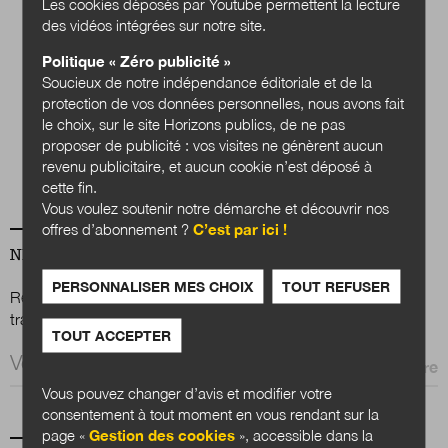
Les cookies déposés par Youtube permettent la lecture
des vidéos intégrées sur notre site.
Politique « Zéro publicité »
Quels services
Soucieux de notre indépendance éditoriale et de la
publics en 2040 ?
protection de vos données personnelles, nous avons fait
le choix, sur le site Horizons publics, de ne pas
proposer de publicité : vos visites ne génèrent aucun
Acheter
revenu publicitaire, et aucun cookie n’est déposé à
cette fin.
Vous voulez soutenir notre démarche et découvrir nos
offres d’abonnement ?
C’est par ici !
NEWSLETTER
PERSONNALISER MES CHOIX
TOUT REFUSER
Renseignez votre email afin de suivre l'actualité de la
transformation publique.
TOUT ACCEPTER
Email *
Vous pouvez changer d’avis et modifier votre
consentement à tout moment en vous rendant sur la
page «
Gestion des cookies
», accessible dans la