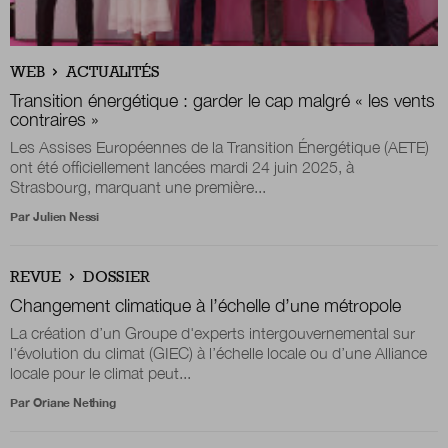
Nous suivre
WEB
ACTUALITÉS
sur Twitter
sur LinkedIn
sur 
Transition énergétique : garder le cap malgré « les vents
contraires »
Les Assises Européennes de la Transition Énergétique (AETE)
ont été officiellement lancées mardi 24 juin 2025, à
Strasbourg, marquant une première...
Par
Julien Nessi
REVUE
DOSSIER
Changement climatique à l’échelle d’une métropole
La création d’un Groupe d'experts intergouvernemental sur
l'évolution du climat (GIEC) à l’échelle locale ou d’une Alliance
locale pour le climat peut...
Par
Oriane Nething