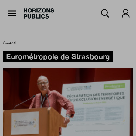
Navigation Principale
Horizons publics
Aller au contenu principal
Menu principal
Accueil
Accueil
Eurométropole de Strasbourg
Rubriques
Thèmes
Numéros