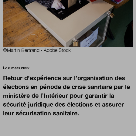
Boutique
Qui sommes-nous ?
©Martin Bertrand - Adobe Stock
Nous contacter
Le 8 mars 2022
Retour d’expérience sur l’organisation des
Newsletter
élections en période de crise sanitaire par le
ministère de l’Intérieur pour garantir la
Renseignez votre email afin de suivre l'actualité
sécurité juridique des élections et assurer
de la transformation publique.
leur sécurisation sanitaire.