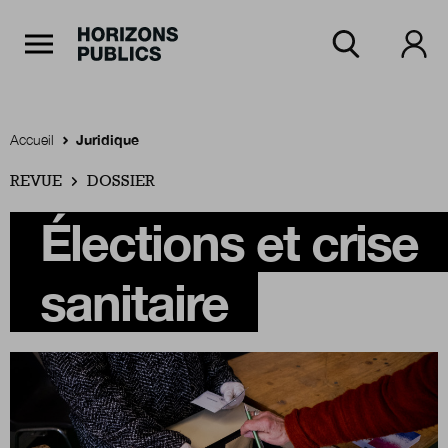
Navigation Principale
Horizons publics
Aller au contenu principal
Menu principal
Accueil
Juridique
REVUE
Accueil
DOSSIER
Élections et crise
Rubriques
sanitaire
Thèmes
Numéros