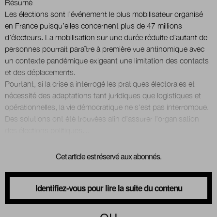
Résumé
Les élections sont l’événement le plus mobilisateur organisé
en France puisqu’elles concernent plus de 47 millions
Nous suivre
sur Twitter
sur LinkedIn
sur 
d’électeurs. La mobilisation sur une durée réduite d’autant de
personnes pourrait paraître à première vue antinomique avec
un contexte pandémique exigeant une limitation des contacts
et des déplacements.
Pourtant, si la crise a interrogé les pratiques électorales et
nécessité des adaptations tant juridiques que logistiques et
opérationnelles, la vie démocratique ne s’est pas interrompue.
Des solutions ont été trouvées afin d’assurer l’organisation
Cet article est réservé aux abonnés.
Identifiez-vous pour lire la suite du contenu