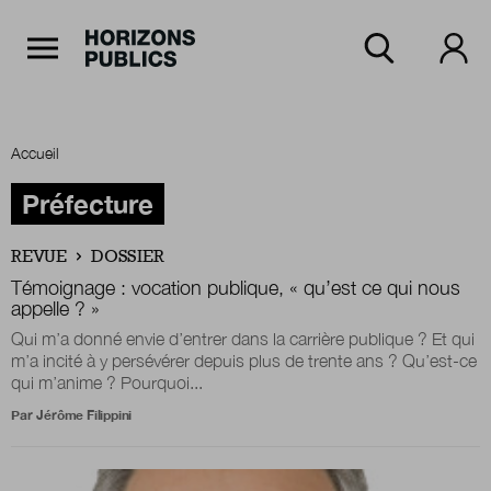
Navigation Principale
Horizons publics
Aller au contenu principal
Menu principal
Accueil
Accueil
Préfecture
REVUE
DOSSIER
Rubriques
Témoignage : vocation publique,
« qu’est ce qui nous
appelle ? »
Qui m’a donné envie d’entrer dans la carrière publique ? Et qui
m’a incité à y persévérer depuis plus de trente ans ? Qu’est-ce
Thèmes
qui m’anime ? Pourquoi...
Par
Jérôme Filippini
Numéros