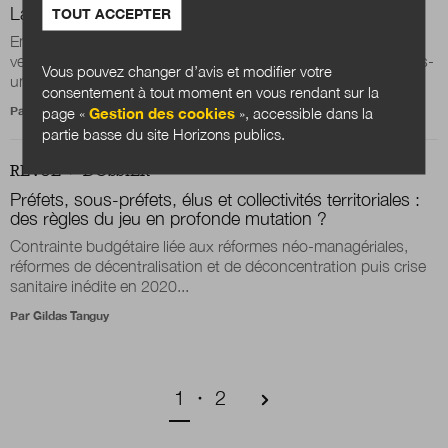
La verticalité préfectorale : vestige ou levier d’avenir ?
TOUT ACCEPTER
En France, le corps préfectoral incarne par excellence la
verticalité de l’administration moderne. L’examen de quelques-
Vous pouvez changer d’avis et modifier votre
uns des enjeux prospectifs de...
consentement à tout moment en vous rendant sur la
Par
Yannick Blanc
page «
Gestion des cookies
», accessible dans la
partie basse du site Horizons publics.
REVUE
DOSSIER
Préfets, sous-préfets, élus et collectivités territoriales :
des règles du jeu en profonde mutation ?
Contrainte budgétaire liée aux réformes néo-managériales,
réformes de décentralisation et de déconcentration puis crise
sanitaire inédite en 2020...
Par
Gildas Tanguy
Pagination
Page courante
Page
1
2