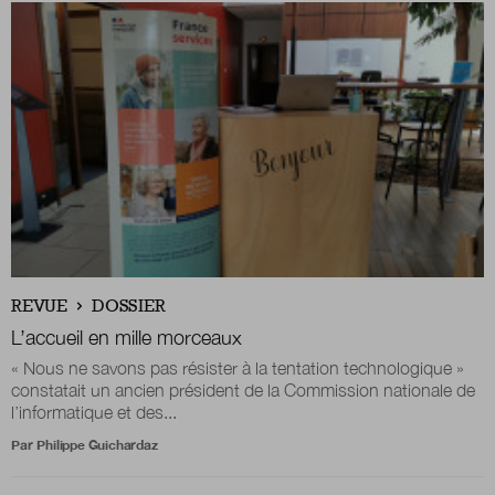
Nous suivre
sur Twitter
sur LinkedIn
sur 
REVUE
DOSSIER
L’accueil en mille morceaux
« Nous ne savons pas résister à la tentation technologique »
constatait un ancien président de la Commission nationale de
l’informatique et des...
Par
Philippe Guichardaz