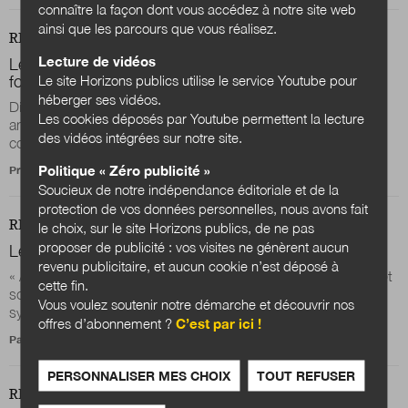
connaître la façon dont vous accédez à notre site web
ainsi que les parcours que vous réalisez.
REVUE
DOSSIER
Lecture de vidéos
Le préfet dans tous ses états : trois regards sur la
fonction préfectorale
Le site Horizons publics utilise le service Youtube pour
héberger ses vidéos.
Didier Cultiaux, préfet de région honoraire, Jérôme Gutton,
Les cookies déposés par Youtube permettent la lecture
ancien préfet et chargé d’une mission interministérielle aux
des vidéos intégrées sur notre site.
contrats de relance et de...
Politique « Zéro publicité »
Propos recueillis par
Floriane Boulay
,
Stéphane Menu
et
Julien Nessi
Soucieux de notre indépendance éditoriale et de la
protection de vos données personnelles, nous avons fait
REVUE
DOSSIER
le choix, sur le site Horizons publics, de ne pas
proposer de publicité : vos visites ne génèrent aucun
Le préfet, une figure historique aux origines lointaines
revenu publicitaire, et aucun cookie n’est déposé à
« À la tête de chaque département, il y aurait un préfet. Le mot
cette fin.
sonne antique. » 2 Peu de mots ont été aussi
Vous voulez soutenir notre démarche et découvrir nos
systématiquement associés à un homme et...
offres d’abonnement ?
C’est par ici !
Par
Pierre Allorant
PERSONNALISER MES CHOIX
TOUT REFUSER
REVUE
DOSSIER