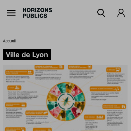
Navigation Principale
Horizons publics
Aller au contenu principal
Menu principal
Accueil
Accueil
Ville de Lyon
Rubriques
Thèmes
Numéros