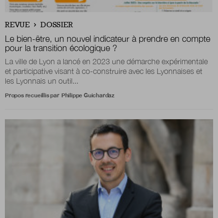
Boutique
REVUE
DOSSIER
Le bien-être, un nouvel indicateur à prendre en compte
pour la transition écologique ?
La ville de Lyon a lancé en 2023 une démarche expérimentale
Qui sommes-nous ?
et participative visant à co-construire avec les Lyonnaises et
les Lyonnais un outil...
Propos recueillis par
Philippe Guichardaz
Nous contacter
Newsletter
Renseignez votre email afin de suivre l'actualité
de la transformation publique.