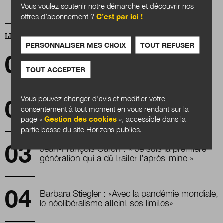
Vous voulez soutenir notre démarche et découvrir nos
offres d’abonnement ?
C’est par ici !
LES PLUS LUS
PERSONNALISER MES CHOIX
TOUT REFUSER
Numérisation de l’urbanisme : si proche et si
loin
TOUT ACCEPTER
Vous pouvez changer d’avis et modifier votre
Les plans de transformation ministérielle sont
consentement à tout moment en vous rendant sur la
lancés
page «
Gestion des cookies
», accessible dans la
partie basse du site Horizons publics.
Jean-François Caron : « Je suis la première
génération qui a dû traiter l’après-mine »
Barbara Stiegler : «Avec la pandémie mondiale,
le néolibéralisme atteint ses limites»