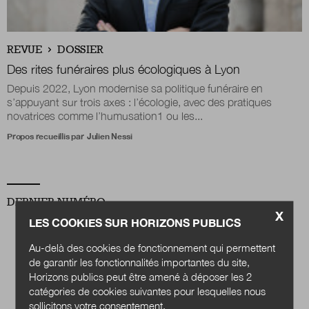
Nous suivre
REVUE
DOSSIER
sur Twitter
sur LinkedIn
sur 
Des rites funéraires plus écologiques à Lyon
Depuis 2022, Lyon modernise sa politique funéraire en
s’appuyant sur trois axes : l’écologie, avec des pratiques
novatrices comme l’humusation1 ou les...
Propos recueillis par
Julien Nessi
DERNIER NUMÉRO
X
LES COOKIES SUR HORIZONS PUBLICS
Au-delà des cookies de fonctionnement qui permettent
de garantir les fonctionnalités importantes du site,
Horizons publics peut être amené à déposer les 2
catégories de cookies suivantes pour lesquelles nous
sollicitons votre consentement.