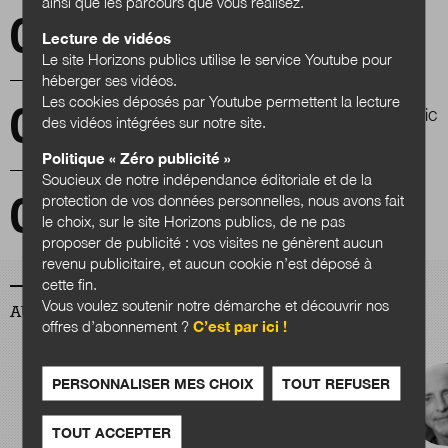
ainsi que les parcours que vous réalisez.
Acculturer les décideurs publics et privés à la
Lecture de vidéos
participation citoyenne
Le site Horizons publics utilise le service Youtube pour
héberger ses vidéos.
Les cookies déposés par Youtube permettent la lecture
Prendre la parole pour occuper l’espace public
des vidéos intégrées sur notre site.
Politique « Zéro publicité »
Soucieux de notre indépendance éditoriale et de la
protection de vos données personnelles, nous avons fait
CitizenCampus 2020 virtuel : en attendant le
le choix, sur le site Horizons publics, de ne pas
retour de la vraie vie
proposer de publicité : vos visites ne génèrent aucun
revenu publicitaire, et aucun cookie n’est déposé à
cette fin.
Vous voulez soutenir notre démarche et découvrir nos
AUTEURS
offres d’abonnement ?
C’est par ici !
PERSONNALISER MES CHOIX
TOUT REFUSER
TOUT ACCEPTER