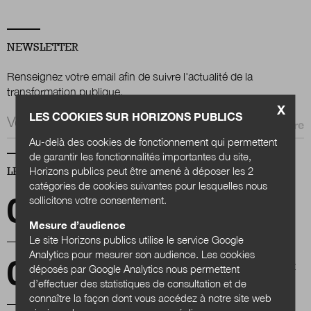
Nous suivre
NEWSLETTER
sur Twitter
sur LinkedIn
sur 
Renseignez votre email afin de suivre l'actualité de la
transformation publique.
X
LES COOKIES SUR HORIZONS PUBLICS
Email *
Au-delà des cookies de fonctionnement qui permettent
de garantir les fonctionnalités importantes du site,
Horizons publics peut être amené à déposer les 2
LES PLUS LUS
catégories de cookies suivantes pour lesquelles nous
sollicitons votre consentement.
Action économique des collectivités
territoriales : l'heure des ruptures ?
Mesure d’audience
Le site Horizons publics utilise le service Google
Analytics pour mesurer son audience. Les cookies
Les plans de transformation ministérielle sont
déposés par Google Analytics nous permettent
lancés
d’effectuer des statistiques de consultation et de
connaître la façon dont vous accédez à notre site web