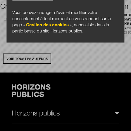
Charles Quansah
Théophile
Alain
Vous pouvez changer d’avis et modifier votre
Courtier
RÉDACTEUR
DIRECTEUR D
consentement à tout moment en vous rendant sur la
LÉGIBASE COLLECTIVITÉS
CENTRE NAT
CONSULTANT EN ÉVALUATION
page «
Gestion des cookies
», accessible dans la
RECHERCHE S
DE POLITIQUES PUBLIQUES
(CN
partie basse du site Horizons publics.
CABINET PLANÈTE PUBLIQUE
SCIENCES P
VOIR TOUS LES AUTEURS
Horizons publics