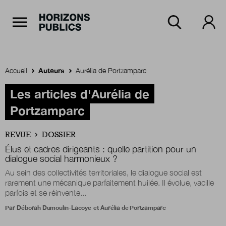
Navigation Principale
Horizons publics
Aller au contenu principal
Menu principal
Accueil
Auteurs
Aurélia de Portzamparc
Accueil
Les articles d'Aurélia de
Portzamparc
Rubriques
REVUE
DOSSIER
Élus et cadres dirigeants : quelle partition pour un
dialogue social harmonieux ?
Thèmes
Au sein des collectivités territoriales, le dialogue social est
rarement une mécanique parfaitement huilée. Il évolue, vacille
parfois et se réinvente...
Par
Déborah Dumoulin-Lacoye
et
Aurélia de Portzamparc
Numéros