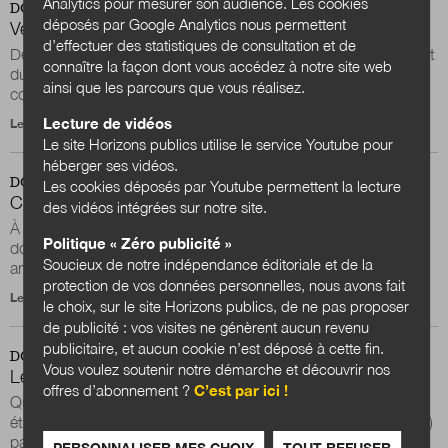
Analytics pour mesurer son audience. Les cookies
DOSSIER
déposés par Google Analytics nous permettent
Vers une nouvelle génération de projets de territoire
d’effectuer des statistiques de consultation et de
Depuis la relance de l’intercommunalité par la loi Chevènement
connaître la façon dont vous accédez à notre site web
du 12 juillet 1999, l’élaboration d’un projet de territoires
ainsi que les parcours que vous réalisez.
constitue un exercice...
Lecture de vidéos
Le 6 mai 2026
Le site Horizons publics utilise le service Youtube pour
héberger ses vidéos.
DOSSIER
Les cookies déposés par Youtube permettent la lecture
Crise du logement, crise de l’aménagement ?
des vidéos intégrées sur notre site.
À l’heure des urgences écologiques, la préservation des sols
Politique « Zéro publicité »
doit devenir une priorité. Il faut basculer d’une pensée
Soucieux de notre indépendance éditoriale et de la
aménagiste vers une pratique...
protection de vos données personnelles, nous avons fait
Le 21 décembre 2024
le choix, sur le site Horizons publics, de ne pas proposer
de publicité : vos visites ne génèrent aucun revenu
publicitaire, et aucun cookie n’est déposé à cette fin.
DOSSIER
Vous voulez soutenir notre démarche et découvrir nos
Le développement économique à l’heure du ZAN
offres d’abonnement ?
C’est par ici !
Quel regard peut-on porter sur l’action économique des
établissements publics de coopération intercommunale (EPCI)
par rapport à l’objectif de...
PERSONNALISER MES CHOIX
TOUT REFUSER