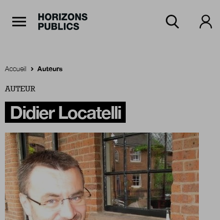
Navigation Principale
Horizons publics
Aller au contenu principal
Menu principal
Accueil
Auteurs
AUTEUR
Accueil
Didier Locatelli
Rubriques
Thèmes
Numéros