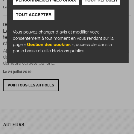
Le 6 novembre 2022
TOUT ACCEPTER
DOSSIER
La décentralisation à l’épreuve des intérêts catégoriels
Vous pouvez changer d’avis et modifier votre
territoriaux : faut-il que tout change pour que rien ne
consentement à tout moment en vous rendant sur la
change ?
page «
Gestion des cookies
», accessible dans la
partie basse du site Horizons publics.
Alors que la société française a profondément évolué au cours
de ces dernières années, le processus de décentralisation
demeure corseté par un...
Le 24 juillet 2019
VOIR TOUS LES ARTICLES
AUTEURS