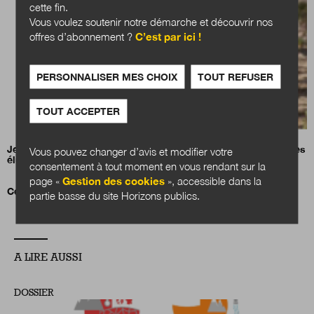
cette fin.
Vous voulez soutenir notre démarche et découvrir nos
offres d’abonnement ?
C’est par ici !
PERSONNALISER MES CHOIX
TOUT REFUSER
TOUT ACCEPTER
Jean-Charles Orsucci, président de l’Association nationale des
Vous pouvez changer d’avis et modifier votre
élus des littoraux (ANEL)
consentement à tout moment en vous rendant sur la
page «
Gestion des cookies
», accessible dans la
Cessons de parler de transformation écologique !
partie basse du site Horizons publics.
A LIRE AUSSI
DOSSIER