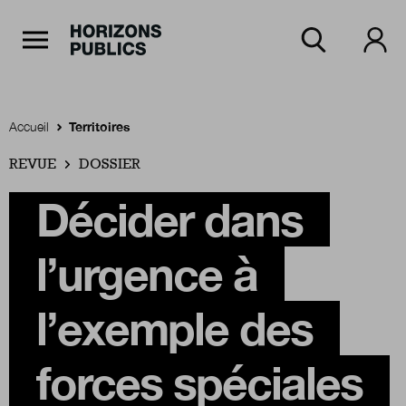
Navigation Principale
Horizons publics
Aller au contenu principal
Menu principal
Accueil
Territoires
REVUE
Accueil
DOSSIER
Décider dans
Rubriques
l’urgence à
Thèmes
l’exemple des
forces spéciales
Numéros