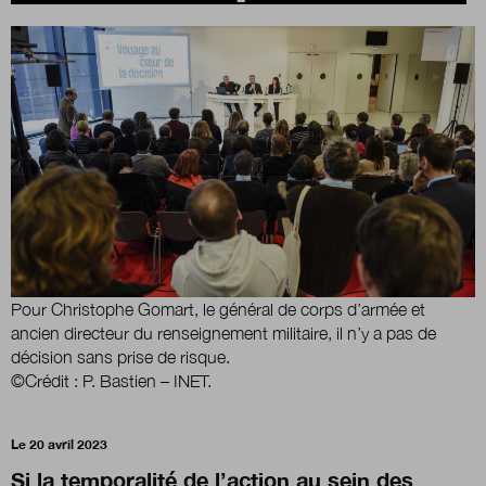
Boutique
Qui sommes-nous ?
Nous contacter
Newsletter
Pour Christophe Gomart, le général de corps d’armée et
ancien directeur du renseignement militaire, il n’y a pas de
Renseignez votre email afin de suivre l'actualité
décision sans prise de risque.
de la transformation publique.
©Crédit : P. Bastien – INET.
Le 20 avril 2023
Si la temporalité de l’action au sein des