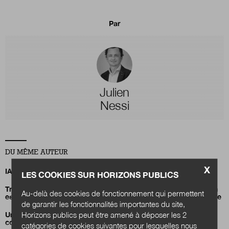
Par
Julien
Nessi
DU MÊME AUTEUR
X
IA, data centers et territoires : quels choix pour demain ?
LES COOKIES SUR HORIZONS PUBLICS
Transition énergétique : comment la Fontaine d’Ouche à Dijon
Au-delà des cookies de fonctionnement qui permettent
est devenue le plus grand quartier à énergie positive de France
de garantir les fonctionnalités importantes du site,
Horizons publics peut être amené à déposer les 2
Un carnet d’inspiration pour déployer l’IA responsable en
collectivités
catégories de cookies suivantes pour lesquelles nous