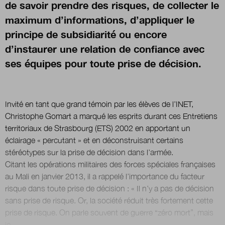
de savoir prendre des risques, de collecter le
maximum d’informations, d’appliquer le
principe de subsidiarité ou encore
d’instaurer une relation de confiance avec
ses équipes pour toute prise de décision.
Invité en tant que grand témoin par les élèves de l’INET,
Christophe Gomart a marqué les esprits durant ces Entretiens
territoriaux de Strasbourg (ETS) 2002 en apportant un
éclairage « percutant » et en déconstruisant certains
stéréotypes sur la prise de décision dans l’armée.
Citant les opérations militaires des forces spéciales françaises
au Mali en janvier 2013, il a rappelé l’importance du facteur
risque dans toute prise de décision : « Il n’y a pas de décision
sans prise de risque. Or, la société réduit très fortement cette
prise de risque. On parle souvent de guerre “zéro mort”, mais