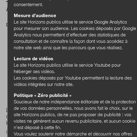
consentement.
A LIRE AUSSI
Mesure d’audience
Le site Horizons publics utilise le service Google Analytics
DOSSIER
pour mesurer son audience. Les cookies déposés par Google
Analytics nous permettent d’effectuer des statistiques de
consultation et de connaître la façon dont vous accédez à
notre site web ainsi que les parcours que vous réalisez.
Lecture de vidéos
Le site Horizons publics utilise le service Youtube pour
héberger ses vidéos.
Les cookies déposés par Youtube permettent la lecture des
vidéos intégrées sur notre site.
Politique « Zéro publicité »
Soucieux de notre indépendance éditoriale et de la protection
de vos données personnelles, nous avons fait le choix, sur le
Les transitions sociales et environnementales au sein
site Horizons publics, de ne pas proposer de publicité : vos
des collectivités : quels enjeux de transformation pour
visites ne génèrent aucun revenu publicitaire, et aucun cookie
les administrations ?
n’est déposé à cette fin.
Face aux limites planétaires dépassées et à des inégalités
Vous voulez soutenir notre démarche et découvrir nos offres