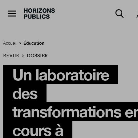
Navigation Principale
Horizons publics
Aller au contenu principal
Menu principal
Accueil
Éducation
REVUE
Accueil
DOSSIER
Un laboratoire
Rubriques
des
Thèmes
transformations e
cours à
Numéros