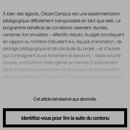
À bien des égards, CitizenCampus est une expérimentation
Nous suivre
pédagogique difficilement transposable en tant que telle. Le
sur Twitter
sur Linked
programme bénéficie de conditions rarement réunies,
certaines fort enviables – effectifs réduits, budget conséquent
en rapport au nombre d’étudiant·e·s, équipe d’animation, de
pilotage pédagogique et de conduite du projet – et d’autres
qui contraignent aussi fortement le parcours – faible volume
horaire, promotions hétérogènes en termes d’avancement
dans le parcours universitaire et de cursus de spécialisation,
parcours entièrement basé sur l’implication volontaire, ce qui
Cet article est réservé aux abonnés.
Identifiez-vous pour lire la suite du contenu