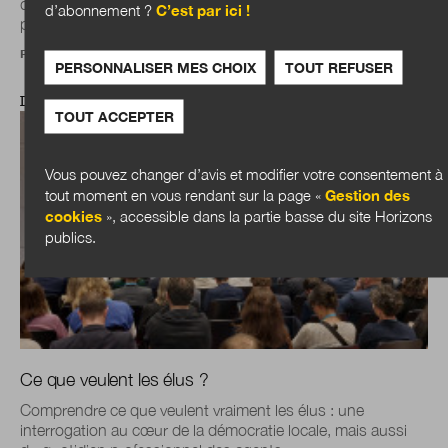
qui se creusent, les administrations doivent revoir leurs
d’abonnement ?
C’est par ici !
pratiques. Point de vue d’un...
Par un collectif de DGS
PERSONNALISER MES CHOIX
TOUT REFUSER
DOSSIER
TOUT ACCEPTER
Vous pouvez changer d’avis et modifier votre consentement à
tout moment en vous rendant sur la page «
Gestion des
cookies
», accessible dans la partie basse du site Horizons
publics.
Ce que veulent les élus ?
Comprendre ce que veulent vraiment les élus : une
interrogation au cœur de la démocratie locale, mais aussi