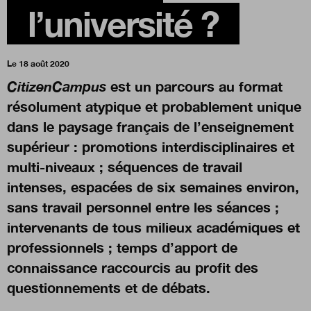
l’université ?
Boutique
Le 18 août 2020
CitizenCampus
est un parcours au format
Qui sommes-nous ?
résolument atypique et probablement unique
dans le paysage français de l’enseignement
Nous contacter
supérieur : promotions interdisciplinaires et
multi-niveaux ; séquences de travail
intenses, espacées de six semaines environ,
Newsletter
sans travail personnel entre les séances ;
intervenants de tous milieux académiques et
Renseignez votre email afin de suivre l'actualité de la
transformation publique.
professionnels ; temps d’apport de
connaissance raccourcis au profit des
questionnements et de débats.