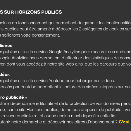
Rense
S SUR HORIZONS PUBLICS
l'act
okies de fonctionnement qui permettent de garantir les fonctionnalit
ons publics peut être amené à déposer les 2 catégories de cookies su
Email
s sollicitons votre consentement.
dience
ns publics utilise le service Google Analytics pour mesurer son audien
Bloc
ogle Analytics nous permettent d’effectuer des statistiques de consul
açon dont vous accédez à notre site web ainsi que les parcours que vou
idéos
s publics utilise le service Youtube pour héberger ses vidéos.
LES 
posés par Youtube permettent la lecture des vidéos intégrées sur notr
ro publicité »
tre indépendance éditoriale et de la protection de vos données pers
hoix, sur le site Horizons publics, de ne pas proposer de publicité : vos
 revenu publicitaire, et aucun cookie n’est déposé à cette fin.
utenir notre démarche et découvrir nos offres d’abonnement ?
C’est 