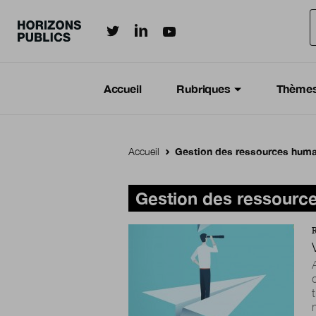
Horizonspublics.fr sur LinkedIn
Horizonspublics.fr sur Twitter
Horizonspublics.fr sur Youtub
Aller au contenu principal
Menu principal
Navigation Principale
Accueil
Rubriques
Thème
Accueil
Gestion des ressources hum
Gestion des ressourc