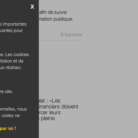
X
ignez votre email afin de suivre
ualité de la transformation publique.
és importantes
ivantes pour
 *
ce. Les cookies
 Bannières
tation et de
s réalisez.
PLUS LUS
e site.
Yves Roquelet : «Les
magistrats financiers doivent
onnelles, nous
pouvoir exercer leurs
 visites ne
missions en pleine
autonomie»
par ici !