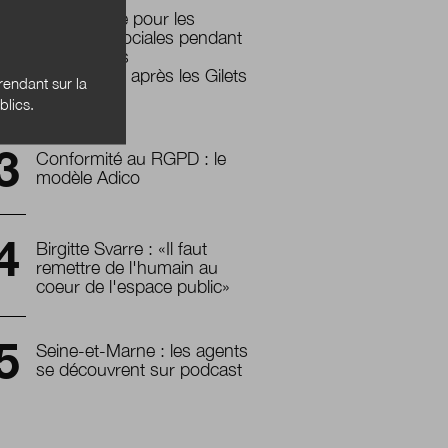
Quelle place pour les
politiques sociales pendant
les élections
municipales après les Gilets
endant sur la
jaunes?
blics.
Conformité au RGPD : le
modèle Adico
Birgitte Svarre :
«Il
faut
remettre de l'humain au
coeur de l'espace public
»
Seine-et-Marne : les agents
se découvrent sur podcast