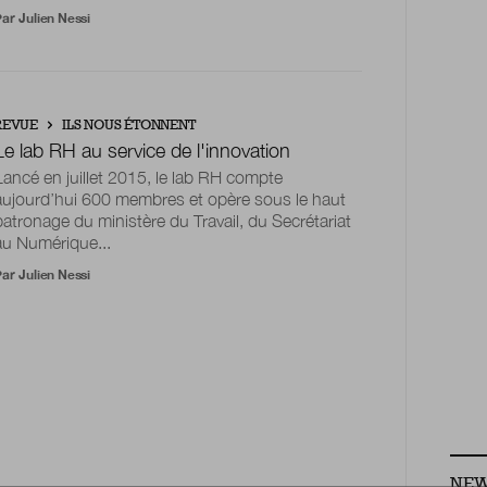
Par
Julien Nessi
REVUE
ILS NOUS ÉTONNENT
Le lab RH au service de l'innovation
Lancé en juillet 2015, le lab RH compte
aujourd’hui 600 membres et opère sous le haut
patronage du ministère du Travail, du Secrétariat
au Numérique...
Par
Julien Nessi
NEW