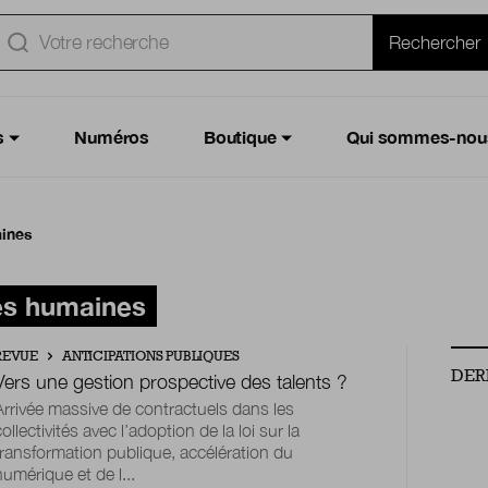
e
Rechercher
s
Numéros
Boutique
Qui sommes-nou
aines
es humaines
REVUE
ANTICIPATIONS PUBLIQUES
DER
Vers une gestion prospective des talents ?
Arrivée massive de contractuels dans les
collectivités avec l’adoption de la loi sur la
transformation publique, accélération du
numérique et de l...