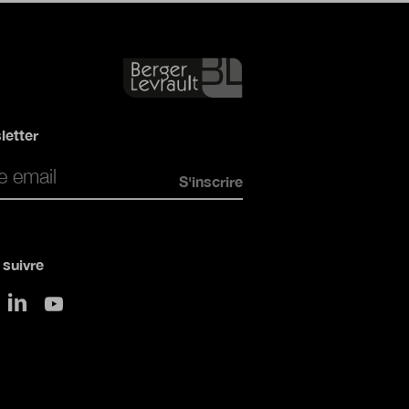
letter
*
suivre
sur LinkedIn
 Twitter
sur Youtube