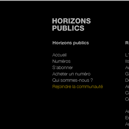
Horizons publics
R
Accueil
L'
Numéros
I
S'abonner
A
Acheter un numéro
G
Qui sommes-nous ?
D
Rejoindre la communauté
A
C
C
R
Ac
E
A