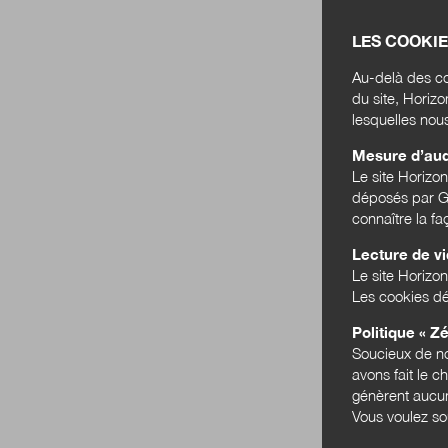
LES COOKIE
Au-delà des co
du site, Horiz
lesquelles nou
Mesure d’au
Le site Horizo
déposés par Go
connaître la f
Lecture de v
Le site Horizon
Les cookies dé
Politique « Zé
Soucieux de no
avons fait le c
génèrent aucun
Vous voulez so