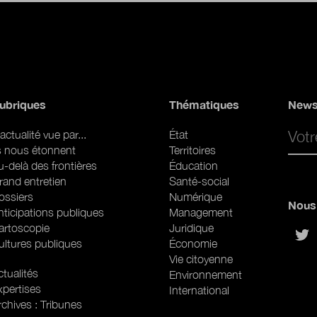
ubriques
Thématiques
News
Email 
actualité vue par...
État
ls nous étonnent
Territoires
u-delà des frontières
Éducation
rand entretien
Santé-social
ossiers
Numérique
Nous 
nticipations publiques
Management
artoscopie
Juridique
sur
ultures publiques
Économie
Vie citoyenne
ubriques (web)
tualités
Environnement
xpertises
International
rchives : Tribunes