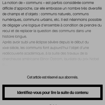
La notion de « communs » est parfois considérée comme
difficile d’approche, car elle embrasse un nombre très diversifié
de champs et d’objets : communs naturels, communs
Nous suivre
sur Twitter
sur LinkedIn
sur 
numériques, communs urbains, etc. Il est néanmoins possible
de dégager une logique d’ensemble à condition de prendre du
recul et de replacer la question des communs dans une
histoire longue.
Après avoir subi une éclipse sévère depuis le début du
xixe siècle, les communs font aujourd’hui l’objet d’une
redécouverte académique, à la suite des travaux de la
chercheuse américaine Elinor Ostrom, lauréate du prix Nobel
Cet article est réservé aux abonnés.
Identifiez-vous pour lire la suite du contenu