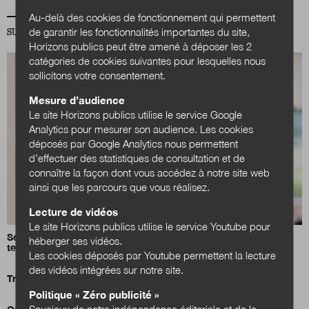
Au-delà des cookies de fonctionnement qui permettent
de garantir les fonctionnalités importantes du site,
SUR LA MÊME THÉMATIQUE ÉCONOMIE
Horizons publics peut être amené à déposer les 2
catégories de cookies suivantes pour lesquelles nous
sollicitons votre consentement.
Mesure d’audience
Le site Horizons publics utilise le service Google
Analytics pour mesurer son audience. Les cookies
déposés par Google Analytics nous permettent
d’effectuer des statistiques de consultation et de
connaître la façon dont vous accédez à notre site web
ainsi que les parcours que vous réalisez.
Lecture de vidéos
Le site Horizons publics utilise le service Youtube pour
Solenne Lepingle : «Les difficultés de recrutement dans la
héberger ses vidéos.
territoriale sont structurelles»
Les cookies déposés par Youtube permettent la lecture
des vidéos intégrées sur notre site.
Travail transfrontalier : la grande ruée vers l’étranger
Politique « Zéro publicité »
Soucieux de notre indépendance éditoriale et de la