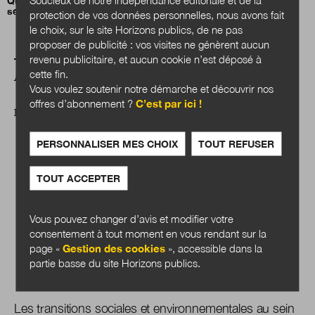
Quand des communes ferment la porte aux résidences
secondaires
protection de vos données personnelles, nous avons fait
le choix, sur le site Horizons publics, de ne pas
proposer de publicité : vos visites ne génèrent aucun
revenu publicitaire, et aucun cookie n’est déposé à
cette fin.
A LIRE AUSSI
Vous voulez soutenir notre démarche et découvrir nos
offres d’abonnement ?
C’est par ici !
DOSSIER
PERSONNALISER MES CHOIX
TOUT REFUSER
TOUT ACCEPTER
Vous pouvez changer d’avis et modifier votre
consentement à tout moment en vous rendant sur la
page «
Gestion des cookies
», accessible dans la
partie basse du site Horizons publics.
Les transitions sociales et environnementales au sein