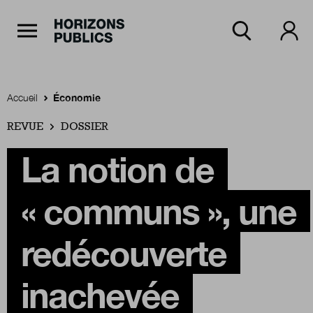
Navigation Principale
Horizons publics
Aller au contenu principal
Menu principal
Accueil
Économie
REVUE
Accueil
DOSSIER
La notion de
Rubriques
« communs », une
Thèmes
redécouverte
inachevée
Numéros