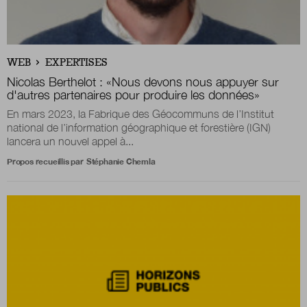
Nous suivre
sur Twitter
sur LinkedIn
sur 
WEB
EXPERTISES
Nicolas Berthelot :
«Nous devons nous appuyer sur
d'autres partenaires pour produire les données»
En mars 2023, la Fabrique des Géocommuns de l’Institut
national de l’information géographique et forestière (IGN)
lancera un nouvel appel à...
Propos recueillis par
Stéphanie Chemla