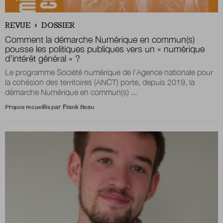
Boutique
REVUE
DOSSIER
Comment la démarche Numérique en commun(s)
pousse les politiques publiques vers un « numérique
d’intérêt général » ?
Qui sommes-nous ?
Le programme Société numérique de l’Agence nationale pour
la cohésion des territoires (ANCT) porte, depuis 2019, la
démarche Numérique en commun(s) ...
Nous contacter
Propos recueillis par
Frank Beau
Newsletter
Renseignez votre email afin de suivre l'actualité
de la transformation publique.