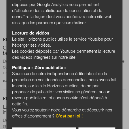
déposés par Google Analytics nous permettent
d’effectuer des statistiques de consultation et de
connaître la façon dont vous accédez à notre site web
ainsi que les parcours que vous réalisez.
Lecture de vidéos
Le site Horizons publics utilise le service Youtube pour
REVUE
DOSSIER
héberger ses vidéos.
Communs et action publique en europe, pour quoi
Les cookies déposés par Youtube permettent la lecture
faire ?
des vidéos intégrées sur notre site.
Depuis octobre 2018, l’association La 27e Région, laboratoire
de transformation publique, en partenariat avec six autres
Politique « Zéro publicité »
organisations (l’association...
Soucieux de notre indépendance éditoriale et de la
protection de vos données personnelles, nous avons fait
Par
Sylvine Bois-Choussy
le choix, sur le site Horizons publics, de ne pas
proposer de publicité : vos visites ne génèrent aucun
revenu publicitaire, et aucun cookie n’est déposé à
REVUE
DOSSIER
cette fin.
La notion de « communs », une redécouverte
Vous voulez soutenir notre démarche et découvrir nos
inachevée
offres d’abonnement ?
C’est par ici !
Depuis le prix Nobel d’économie attribué à l’économiste
américaine Elinor Ostrom en 2009, les communs font l’objet