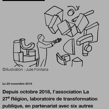
Boutique
Qui sommes-nous ?
Nous contacter
Newsletter
©Illustration : Julie Fontana
Renseignez votre email afin de suivre l'actualité
Le 29 novembre 2019
de la transformation publique.
Depuis octobre 2018, l’association La
e
27
Région, laboratoire de transformation
publique, en partenariat avec six autres