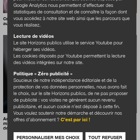
Google Analytics nous permettent d’effectuer des
statistiques de consultation et de connaître la façon dont
vous accédez à notre site web ainsi que les parcours que
Creative Bureaucracy Festival 2026 : l'administration créative
au service d'une démocratie plus forte
vous réalisez.
Lecture de vidéos
Le site Horizons publics utilise le service Youtube pour
héberger ses vidéos.
Les cookies déposés par Youtube permettent la lecture
des vidéos intégrées sur notre site.
Politique « Zéro publicité »
Soucieux de notre indépendance éditoriale et de la
protection de vos données personnelles, nous avons fait
le choix, sur le site Horizons publics, de ne pas proposer
de publicité : vos visites ne génèrent aucun revenu
publicitaire, et aucun cookie n’est déposé à cette fin.
Vous voulez soutenir notre démarche et découvrir nos
Anna Folke Larsen :
«Une mission, c’est comme un tour du
offres d’abonnement ?
C’est par ici !
monde en voilier : beaucoup d’étapes, avant d’arriver à
destination»
PERSONNALISER MES CHOIX
TOUT REFUSER