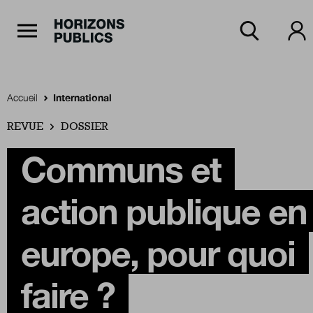
Navigation Principale
Horizons publics
Aller au contenu principal
Menu principal
Accueil
International
REVUE
Accueil
DOSSIER
Communs et
Rubriques
action publique en
Thèmes
europe, pour quoi
faire ?
Numéros