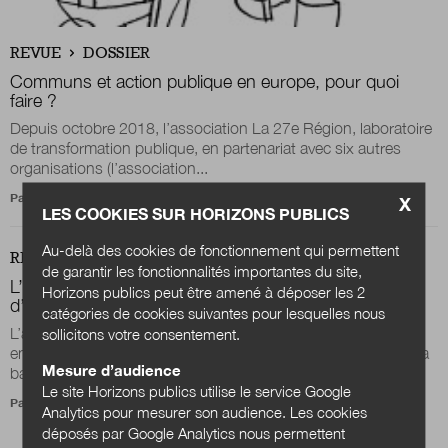
REVUE
DOSSIER
Communs et action publique en europe, pour quoi
faire ?
Depuis octobre 2018, l’association La 27e Région, laboratoire
de transformation publique, en partenariat avec six autres
organisations (l’association...
Par
Sylvine Bois-Choussy
X
LES COOKIES SUR HORIZONS PUBLICS
Au-delà des cookies de fonctionnement qui permettent
REVUE
DOSSIER
de garantir les fonctionnalités importantes du site,
L’alliance entre le public et les communs ou l’aube
Horizons publics peut être amené à déposer les 2
d’une nouvelle culture publique ?
catégories de cookies suivantes pour lesquelles nous
L’action publique est actuellement confrontée à une montée
sollicitons votre consentement.
en puissance d’acteurs de la société civile rassemblés sous la
Mesure d’audience
bannière des communs et de...
Le site Horizons publics utilise le service Google
Par
Frank Beau
Analytics pour mesurer son audience. Les cookies
déposés par Google Analytics nous permettent