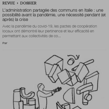
REVUE
DOSSIER
L’administration partagée des communs en Italie : une
possibilité avant la pandémie, une nécessité pendant (et
Nous suivre
sur Twitter
sur LinkedIn
sur 
après) la crise
Avec la pandémie du covid-19, les pactes de coopération
locaux ont démontré leur pertinence et leur efficacité en
permettant aux collectivités de co...
Par