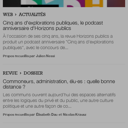
Boutique
WEB
ACTUALITÉS
Cinq ans d'explorations publiques, le podcast
anniversaire d'Horizons publics
À l'occasion de ses cinq ans, la revue Horizons publics a
Qui sommes-nous ?
produit un podcast anniversaire "Cinq ans d'explorations
publiques", avec le concours de...
Propos recueillis par
Julien Nessi
Nous contacter
REVUE
DOSSIER
Newsletter
Commoneurs, administration, élu·es : quelle bonne
distance ?
Renseignez votre email afin de suivre l'actualité
Les communs ouvrent aujourd’hui des espaces alternatifs
de la transformation publique.
entre les logiques du privé et du public, une autre culture
politique et une autre façon de co...
Propos recueillis par
Élisabeth Dau
et
Nicolas Krausz