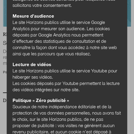
sollicitons votre consentement.
Mesure d’audience
Le site Horizons publics utilise le service Google
Analytics pour mesurer son audience. Les cookies
REVUE
CULTURES PUBLIQUES
déposés par Google Analytics nous permettent
d’effectuer des statistiques de consultation et de
Souviens-toi l’été d'après
connaître la façon dont vous accédez à notre site web
Depuis la fin du confinement et des autres mesures
ainsi que les parcours que vous réalisez.
restreignant la liberté de circulation (fameuse distance
maximum des 100 km ou interdiction de...
Lecture de vidéos
Le site Horizons publics utilise le service Youtube pour
Par
Antoine Cnudde
héberger ses vidéos.
Les cookies déposés par Youtube permettent la lecture
des vidéos intégrées sur notre site.
Politique « Zéro publicité »
DERNIER NUMÉRO
Soucieux de notre indépendance éditoriale et de la
protection de vos données personnelles, nous avons fait
le choix, sur le site Horizons publics, de ne pas
proposer de publicité : vos visites ne génèrent aucun
revenu publicitaire, et aucun cookie n’est déposé à