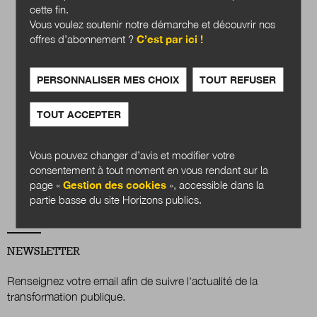
cette fin.
Vous voulez soutenir notre démarche et découvrir nos
offres d’abonnement ?
C’est par ici !
PERSONNALISER MES CHOIX
TOUT REFUSER
TOUT ACCEPTER
Quels services
publics en 2040 ?
Vous pouvez changer d’avis et modifier votre
consentement à tout moment en vous rendant sur la
Acheter
page «
Gestion des cookies
», accessible dans la
partie basse du site Horizons publics.
NEWSLETTER
Renseignez votre email afin de suivre l'actualité de la
transformation publique.