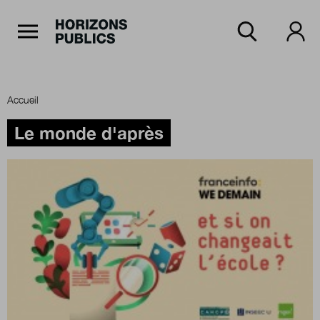
Navigation Principale
Horizons publics
Aller au contenu principal
Menu principal
Accueil
Accueil
Le monde d'après
Rubriques
Thèmes
Numéros