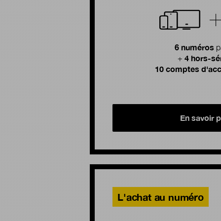
6 numéros
p
4 hors-sé
+
10 comptes d'acc
En savoir p
L'achat au numéro