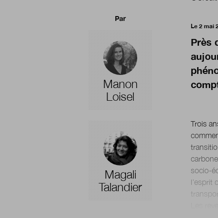
Par
Le 2 mai 
Près 
aujou
phéno
Manon
compt
Loisel
Trois an
commence
transiti
carbone 
socio-é
Magali
l’esprit
Talandier
transpor