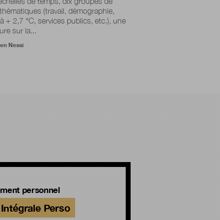
chelles de temps, dix groupes de
l thématiques (travail, démographie,
 à + 2,7 °C, services publics, etc.), une
re sur la...
ien Nessi
ment personnel
Intégrale Perso