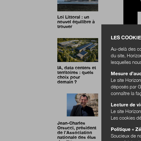
Loi Littoral : un
nouvel équilibre à
trouver
LES COOKIE
Au-delà des co
du site, Horiz
lesquelles nou
IA, data centers et
territoires : quels
Mesure d’au
choix pour
Le site Horizo
demain ?
déposés par Go
connaître la f
Lecture de v
Le site Horizon
Les cookies dé
Jean-Charles
Orsucci, président
Politique « Zé
de l’Association
Soucieux de no
nationale des élus