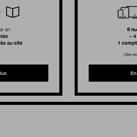
6 n
ar an
ries
4
+
ès au site
1 compte
Offre rés
lus
En