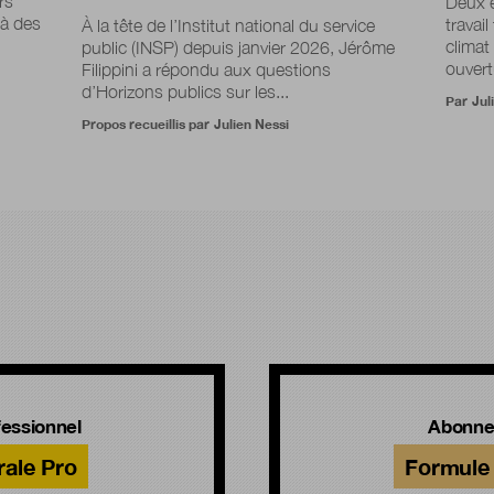
rs
Deux é
e à des
travai
À la tête de l’Institut national du service
climat
public (INSP) depuis janvier 2026, Jérôme
ouvertu
Filippini a répondu aux questions
d’Horizons publics sur les...
Par
Jul
Propos recueillis par
Julien Nessi
!
essionnel
Abonne
rale Pro
Formule 