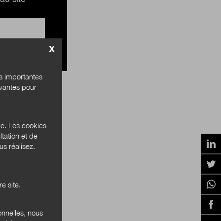
X
és importantes
ivantes pour
ce. Les cookies
tation et de
s réalisez.
e site.
onnelles, nous