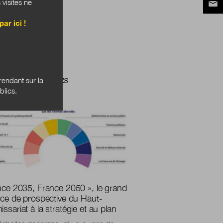
 visites ne
par ici !
endant sur la
IPATIONS PUBLIQUES
blics.
nce 2035, France 2050 », le grand
ice de prospective du Haut-
sariat à la stratégie et au plan