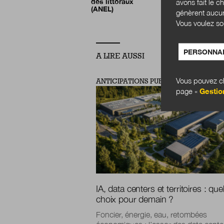
des littoraux
avons fait le c
(ANEL)
génèrent aucun
Vous voulez so
PERSONNAL
A LIRE AUSSI
Vous pouvez ch
ANTICIPATIONS PUBLIQUES
page «
Gestio
IA, data centers et territoires : que
choix pour demain ?
Foncier, énergie, eau, retombées