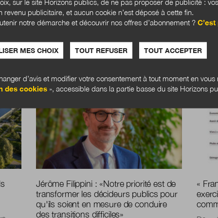
hoix, sur le site Horizons publics, de ne pas proposer de publicité : vos
 revenu publicitaire, et aucun cookie n’est déposé à cette fin.
utenir notre démarche et découvrir nos offres d’abonnement ?
C’est 
ISER MES CHOIX
TOUT REFUSER
TOUT ACCEPTER
anger d’avis et modifier votre consentement à tout moment en vous r
ANTICIPATIONS PUBLIQUES
ANTIC
n des cookies
», accessible dans la partie basse du site Horizons pu
ls
Jérôme Filippini :
«
Notre priorité est de
« Fra
transformer les décideurs publics pour
exerc
qu'ils soient en mesure de conduire
commis
des transitions difficiles
»