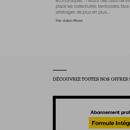
économiques : l’essor des data cente
place les collectivités territoriales fac
arbitrages de plus en plus...
Par
Julien Nessi
DÉCOUVREZ TOUTES NOS OFFRES 
Abonnement prof
Formule Intég