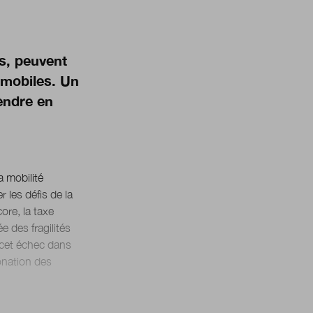
fs, peuvent
 mobiles. Un
endre en
a mobilité
 les défis de la
ore, la taxe
 des fragilités
cet échec dans
bonation des