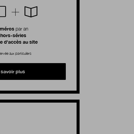
uméros
par an
 hors-séries
 d'accès au site
ervée aux particuliers
 savoir plus