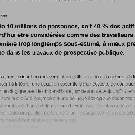
2022
de 10 millions de personnes, soit 40 % des acti
rd’hui être considérées comme des travailleurs
mène trop longtemps sous-estimé, à mieux pr
e dans les travaux de prospective publique.
s après le début du mouvement des Gilets jaunes, les acteurs de l
nt à intégrer une équation essentielle : la nécessité de conjuguer
on écologique avec les impératifs de justice sociale. Aujourd’hui enc
continue d’être le symbole d’une politique écologique déconnectée
conomiques d’un certain nombre de Français. L’omniprésence de 
 des décideurs publics porte en elle un message central : la décar
ts devra être inclusive ou ne sera pas.