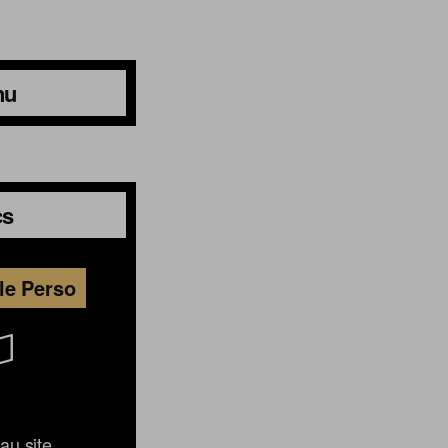
nu
cs
le Perso
au site