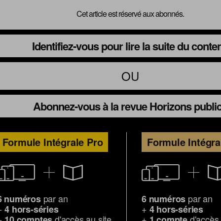
Cet article est réservé aux abonnés.
Identifiez-vous pour lire la suite du conte
OU
Abonnez-vous à la revue Horizons publi
Formule Intégrale Pro
Formule Intégra
par an
par an
6 numéros
6 numéros
+
+
4 hors-séries
4 hors-séries
+
d'accès au site
+
d'accès 
10 comptes
1 compte