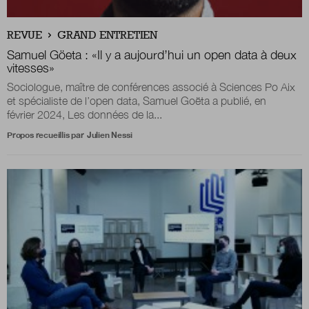
Boutique
REVUE
GRAND ENTRETIEN
Samuel Göeta :
«
Il y a aujourd’hui un open data à deux
vitesses
»
Sociologue, maître de conférences associé à Sciences Po Aix
Qui sommes-nous ?
et spécialiste de l’open data, Samuel Goëta a publié, en
février 2024, Les données de la...
Propos recueillis par
Julien Nessi
Nous contacter
Newsletter
Renseignez votre email afin de suivre l'actualité
de la transformation publique.