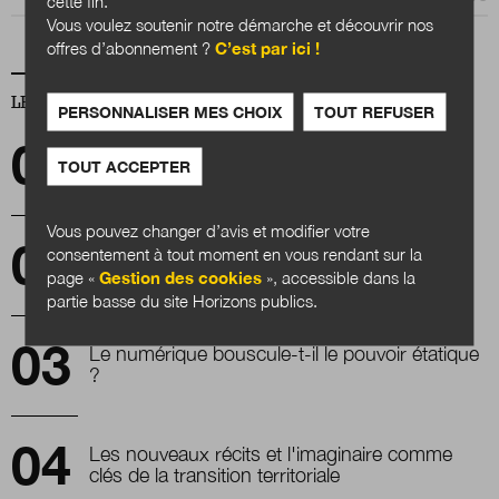
cette fin.
Vous voulez soutenir notre démarche et découvrir nos
offres d’abonnement ?
C’est par ici !
LES PLUS LUS
PERSONNALISER MES CHOIX
TOUT REFUSER
Innover avec les hospitaliers
TOUT ACCEPTER
Vous pouvez changer d’avis et modifier votre
Innovation : Retour expérience du
consentement à tout moment en vous rendant sur la
département de Loire-Atlantique
page «
Gestion des cookies
», accessible dans la
partie basse du site Horizons publics.
Le numérique bouscule-t-il le pouvoir étatique
?
Les nouveaux récits et l'imaginaire comme
clés de la transition territoriale