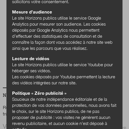
sollicitons votre consentement.
Mesure d’audience
Le site Horizons publics utilise le service Google
Analytics pour mesurer son audience. Les cookies
déposés par Google Analytics nous permettent
d’effectuer des statistiques de consultation et de
connaître la façon dont vous accédez à notre site web
Quels services
ainsi que les parcours que vous réalisez.
publics en 2040 ?
Lecture de vidéos
Acheter
Le site Horizons publics utilise le service Youtube pour
héberger ses vidéos.
Les cookies déposés par Youtube permettent la lecture
des vidéos intégrées sur notre site.
Politique « Zéro publicité »
NEWSLETTER
Soucieux de notre indépendance éditoriale et de la
protection de vos données personnelles, nous avons fait
Renseignez votre email afin de suivre l'actualité de la
le choix, sur le site Horizons publics, de ne pas
transformation publique.
proposer de publicité : vos visites ne génèrent aucun
revenu publicitaire, et aucun cookie n’est déposé à
Email *