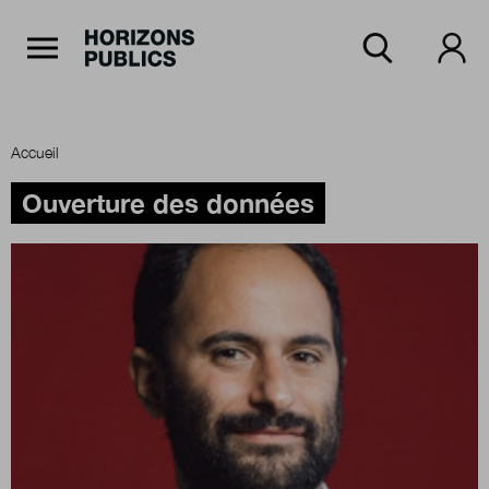
Navigation Principale
Horizons publics
Aller au contenu principal
Menu principal
Accueil
Accueil
Ouverture des données
Rubriques
Thèmes
Numéros