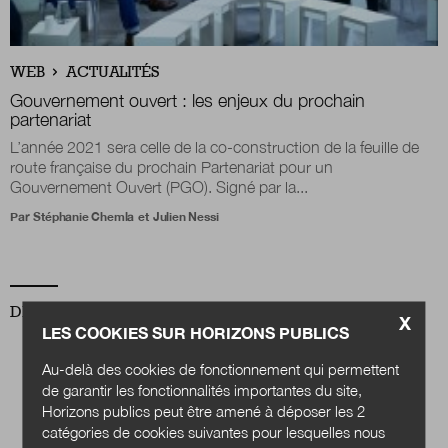
Nous suivre
WEB
ACTUALITÉS
sur Twitter
sur LinkedIn
sur 
Gouvernement ouvert : les enjeux du prochain
partenariat
L’année 2021 sera celle de la co-construction de la feuille de
route française du prochain Partenariat pour un
Gouvernement Ouvert (PGO). Signé par la...
Par
Stéphanie Chemla
et
Julien Nessi
DERNIER NUMÉRO
X
LES COOKIES SUR HORIZONS PUBLICS
Au-delà des cookies de fonctionnement qui permettent
de garantir les fonctionnalités importantes du site,
Horizons publics peut être amené à déposer les 2
catégories de cookies suivantes pour lesquelles nous