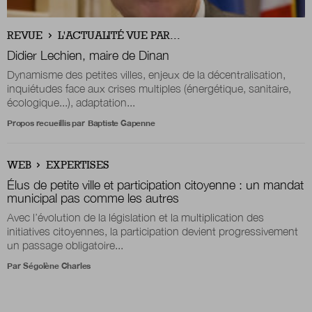
Boutique
REVUE
L'ACTUALITÉ VUE PAR...
Didier Lechien, maire de Dinan
Dynamisme des petites villes, enjeux de la décentralisation,
inquiétudes face aux crises multiples (énergétique, sanitaire,
Qui sommes-nous ?
écologique...), adaptation...
Propos recueillis par
Baptiste Gapenne
Nous contacter
WEB
EXPERTISES
Élus de petite ville et participation citoyenne : un mandat
Newsletter
municipal pas comme les autres
Avec l’évolution de la législation et la multiplication des
Renseignez votre email afin de suivre l'actualité
initiatives citoyennes, la participation devient progressivement
de la transformation publique.
un passage obligatoire...
Par
Ségolène Charles