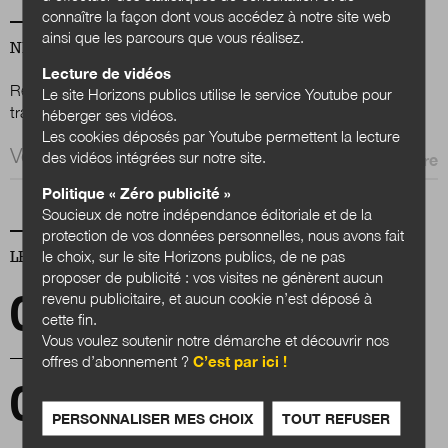
connaître la façon dont vous accédez à notre site web
ainsi que les parcours que vous réalisez.
NEWSLETTER
Lecture de vidéos
Renseignez votre email afin de suivre l'actualité de la
Le site Horizons publics utilise le service Youtube pour
transformation publique.
héberger ses vidéos.
Les cookies déposés par Youtube permettent la lecture
Email *
des vidéos intégrées sur notre site.
Politique « Zéro publicité »
Soucieux de notre indépendance éditoriale et de la
protection de vos données personnelles, nous avons fait
le choix, sur le site Horizons publics, de ne pas
LES PLUS LUS
proposer de publicité : vos visites ne génèrent aucun
revenu publicitaire, et aucun cookie n’est déposé à
Sciences, société et action publique à l'heure
cette fin.
des bifurcations
Vous voulez soutenir notre démarche et découvrir nos
offres d’abonnement ?
C’est par ici !
Un dialogue toujours asymétrique entre l’État
et les collectivités territoriales
PERSONNALISER MES CHOIX
TOUT REFUSER