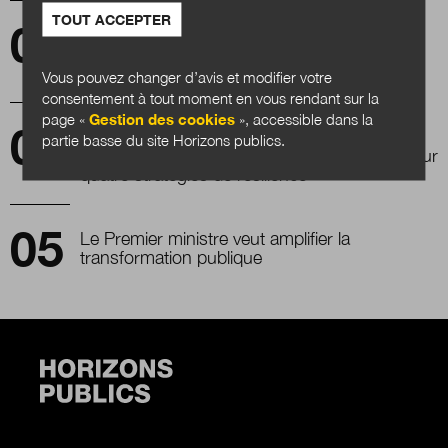
TOUT ACCEPTER
Philippe Martin : « L’appel à l’intelligence des
territoires ne doit plus être seulement
incantatoire »
Vous pouvez changer d’avis et modifier votre
consentement à tout moment en vous rendant sur la
page «
Gestion des cookies
», accessible dans la
Détroit, Fukushima, Saint-Louis du Sénégal,
partie basse du site Horizons publics.
La Nouvelle-Orléans : retours d’expérience sur
quatre stratégies de résilience
Le Premier ministre veut amplifier la
transformation publique