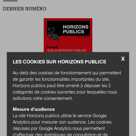
DERNIER NUMÉRO
Nous suivre
sur Twitter
sur LinkedIn
sur 
X
LES COOKIES SUR HORIZONS PUBLICS
Au-delà des cookies de fonctionnement qui permettent
de garantir les fonctionnalités importantes du site,
Horizons publics peut être amené à déposer les 2
catégories de cookies suivantes pour lesquelles nous
Quels services
sollicitons votre consentement.
publics en 2040 ?
Mesure d’audience
Le site Horizons publics utilise le service Google
Acheter
Analytics pour mesurer son audience. Les cookies
déposés par Google Analytics nous permettent
d’effectuer des statistiques de consultation et de