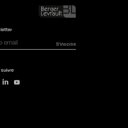
letter
*
suivre
sur LinkedIn
 Twitter
sur Youtube