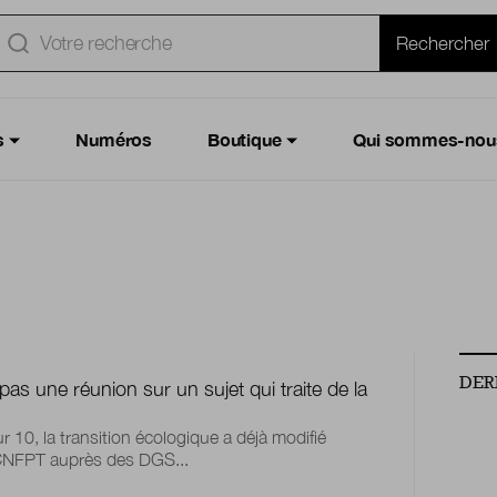
e
Rechercher
s
Numéros
Boutique
Qui sommes-nou
DER
 pas une réunion sur un sujet qui traite de la
ur 10, la transition écologique a déjà modifié
du CNFPT auprès des DGS...