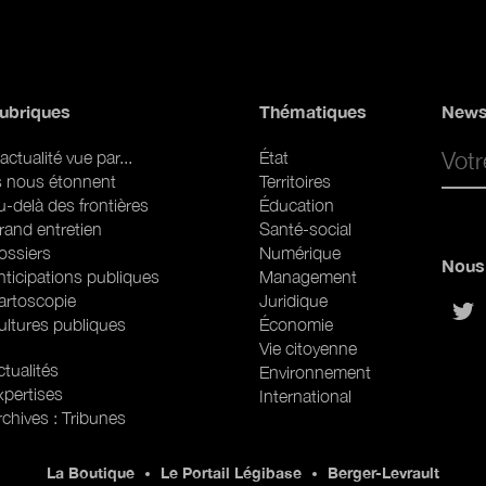
ubriques
Thématiques
News
Email 
actualité vue par...
État
ls nous étonnent
Territoires
u-delà des frontières
Éducation
rand entretien
Santé-social
ossiers
Numérique
Nous 
nticipations publiques
Management
artoscopie
Juridique
sur
ultures publiques
Économie
Vie citoyenne
ubriques (web)
tualités
Environnement
xpertises
International
rchives : Tribunes
La Boutique
Le Portail Légibase
Berger-Levrault