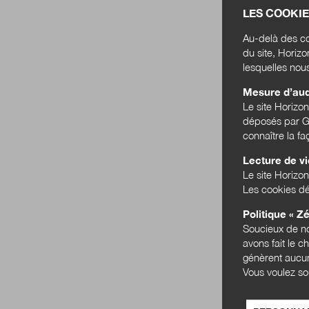
LES COOKIE
Au-delà des co
du site, Horiz
lesquelles nou
Mesure d’au
Le site Horizo
déposés par Go
connaître la f
Lecture de v
Le site Horizon
Les cookies dé
Politique « Zé
Soucieux de no
avons fait le c
génèrent aucun
Vous voulez so