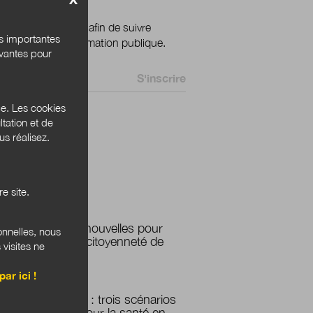
ignez votre email afin de suivre
és importantes
ualité de la transformation publique.
ivantes pour
 *
ce. Les cookies
tation et de
 Bannières
s réalisez.
e site.
PLUS LUS
Des micro-nouvelles pour
onnelles, nous
imaginer la citoyenneté de
 visites ne
demain
par ici !
Prospective : trois scénarios
possibles pour la santé en