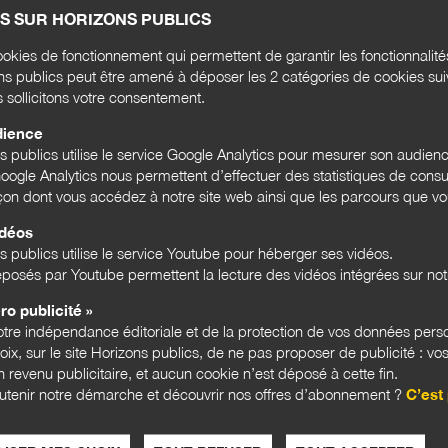
S SUR HORIZONS PUBLICS
Rense
okies de fonctionnement qui permettent de garantir les fonctionnalit
l'act
ons publics peut être amené à déposer les 2 catégories de cookies su
s sollicitons votre consentement.
Email
dience
ns publics utilise le service Google Analytics pour mesurer son audien
ogle Analytics nous permettent d’effectuer des statistiques de consul
Bloc
açon dont vous accédez à notre site web ainsi que les parcours que vou
idéos
s publics utilise le service Youtube pour héberger ses vidéos.
posés par Youtube permettent la lecture des vidéos intégrées sur notr
LES 
ro publicité »
tre indépendance éditoriale et de la protection de vos données pers
hoix, sur le site Horizons publics, de ne pas proposer de publicité : vos
 revenu publicitaire, et aucun cookie n’est déposé à cette fin.
utenir notre démarche et découvrir nos offres d’abonnement ?
C’est 