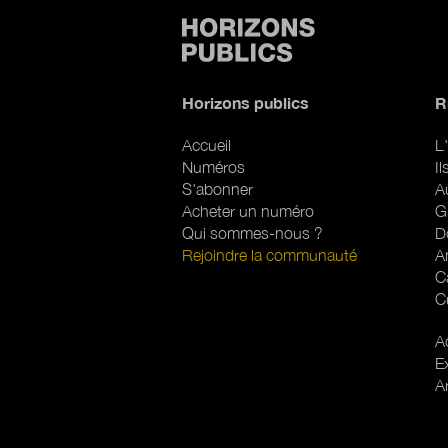
Horizons publics
R
Accueil
L'
Numéros
I
S'abonner
A
Acheter un numéro
G
Qui sommes-nous ?
D
Rejoindre la communauté
A
C
C
R
Ac
E
A
Pied de page