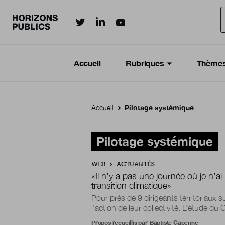
Horizonspublics.fr sur LinkedIn
Horizonspublics.fr sur Twitter
Horizonspublics.fr sur Youtub
Aller au contenu principal
Menu principal
Navigation Principale
Accueil
Rubriques
Thème
Accueil
Pilotage systémique
Pilotage systémique
WEB
ACTUALITÉS
«
Il n’y a pas une journée où je n’ai
transition climatique
»
Pour près de 9 dirigeants territoriaux s
l’action de leur collectivité. L’étude 
Propos recueillis par
Baptiste Gapenne