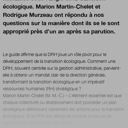
écologique. Marion Martin-Chelet et
Rodrigue Murzeau ont répondu à nos
Nous suivre
sur Twitter
sur LinkedIn
sur 
questions sur la manière dont ils se le sont
approprié près d’un an après sa parution.
Le guide affirme que la DRH joue un rôle pivot pour le
développement de la transition écologique. Comment une
DRH, souvent centrée sur la gestion administrative, parvient-
elle à obtenir un mandat clair de la direction générale,
transformant la transition écologique en un impératif
ressources humaines (RH) stratégique ?
Marion Martin-Chelet (M. M.-C.) – L’élément essentiel est que
chaque collectivité ou établissement doit posséder un plan
stratégique définissant clairement les actions pour la transition
écologique. Si la DRH est désignée comme porteuse de