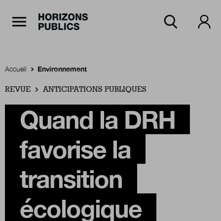
Navigation Principale
Horizons publics
Aller au contenu principal
Menu principal
Accueil
Environnement
REVUE
Accueil
ANTICIPATIONS PUBLIQUES
Quand la DRH
Rubriques
favorise la
Thèmes
transition
écologique
Numéros