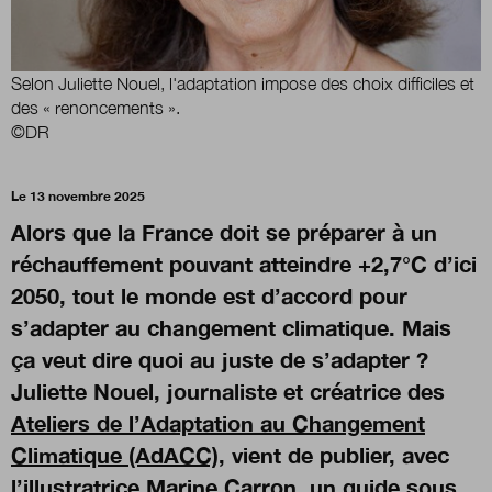
Nous suivre
sur Twitter
sur Linked
Selon Juliette Nouel, l'adaptation impose des choix difficiles et
des « renoncements ».
©DR
Le 13 novembre 2025
Alors que la France doit se préparer à un
réchauffement pouvant atteindre +2,7°C d’ici
2050, tout le monde est d’accord pour
s’adapter au changement climatique. Mais
ça veut dire quoi au juste de s’adapter ?
Juliette Nouel, journaliste et créatrice des
Ateliers de l’Adaptation au Changement
Climatique (AdACC)
, vient de publier, avec
l’illustratrice Marine Carron,
un guide sous