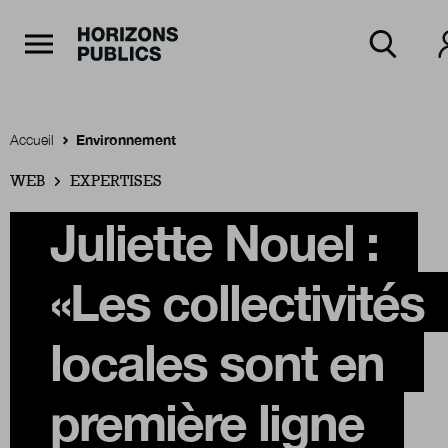
Navigation Principale
Horizons publics
Aller au contenu principal
Menu principal
Accueil
Environnement
WEB
Accueil
EXPERTISES
Juliette Nouel :
Rubriques
«Les collectivités
Thèmes
locales sont en
première ligne
Numéros