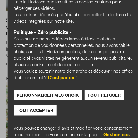
Le site Horizons publics utilise le service Youtube pour
héberger ses vidéos.
Les cookies déposés par Youtube permettent la lecture des
Simon Chignard : « L’IA et la data ne sont plus des
vidéos intégrées sur notre site.
sujets techniques, ce sont devenus de véritables
Politique « Zéro publicité »
marqueurs politiques »
Soucieux de notre indépendance éditoriale et de la
Durant les élections municipales, l’Observatoire
protection de vos données personnelles, nous avons fait le
indépendant Data Publica a analysé les programmes des
choix, sur le site Horizons publics, de ne pas proposer de
candidats sur le numérique, la data et l’IA...
publicité : vos visites ne génèrent aucun revenu publicitaire,
et aucun cookie n’est déposé à cette fin.
Propos recueillis par
Julien Nessi
Vous voulez soutenir notre démarche et découvrir nos offres
d’abonnement ?
C’est par ici !
EXPERTISES
PERSONNALISER MES CHOIX
TOUT REFUSER
TOUT ACCEPTER
Vous pouvez changer d’avis et modifier votre consentement
à tout moment en vous rendant sur la page «
Gestion des