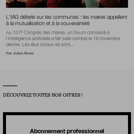
L'IAG déferle sur les communes : les maires appellent
à la mutualisation et à la souveraineté
Au 107ᵉ Congrès des maires, un forum consacré à
l’intelligence artificielle a fait salle comble le 19 novembre
dernier. Les élus locaux se sont...
Par
Julien Nessi
DÉCOUVREZ TOUTES NOS OFFRES !
Abonnement professionnel