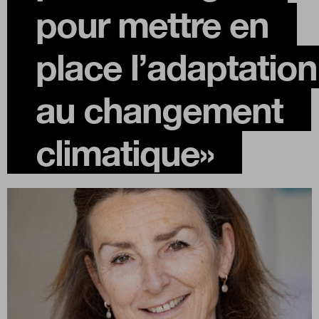
pour mettre en
Boutique
place l’adaptation
Qui sommes-nous ?
au changement
climatique»
Nous contacter
Newsletter
Renseignez votre email afin de suivre l'actualité de la
transformation publique.