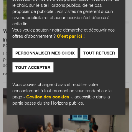
le choix, sur le site Horizons publics, de ne pas
proposer de publicité : vos visites ne génèrent aucun
revenu publicitaire, et aucun cookie n’est déposé à
cette fin.
Vous voulez soutenir notre démarche et découvrir nos
WEB
ACTUALITÉS
offres d’abonnement ?
C’est par ici !
Ingénierie dans les communes rurales :
Jeunes en
service civique ou VTA : du beau travail !
PERSONNALISER MES CHOIX
TOUT REFUSER
Le manque d’ingénierie dans les territoires ruraux est un
problème récurrent. Il existe pourtant des solutions. Bien
accompagnés, les volontaires en...
TOUT ACCEPTER
Par
Frédéric Ville
Vous pouvez changer d’avis et modifier votre
consentement à tout moment en vous rendant sur la
page «
Gestion des cookies
», accessible dans la
partie basse du site Horizons publics.