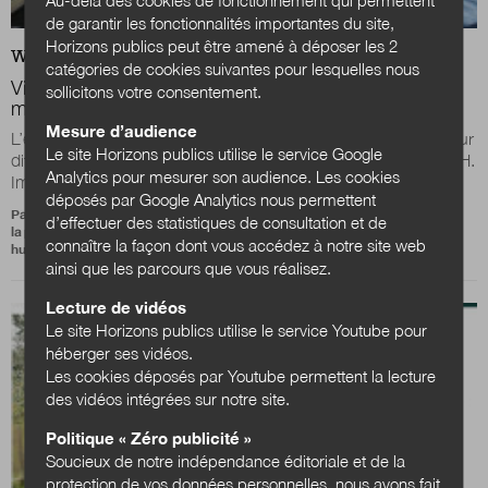
de garantir les fonctionnalités importantes du site,
Horizons publics peut être amené à déposer les 2
WEB
EXPERTISES
catégories de cookies suivantes pour lesquelles nous
Visite apprenante :
Microsoft mise tout sur sa culture
sollicitons votre consentement.
managériale
Mesure d’audience
L’éditeur américain de logiciels s’appuie sur les managers pour
Le site Horizons publics utilise le service Google
diffuser une forte culture d’entreprise, pivot de sa stratégie RH.
Analytics pour mesurer son audience. Les cookies
Immersion dans le...
déposés par Google Analytics nous permettent
Par
d’effectuer des statistiques de consultation et de
la promotion 2023 du cycle supérieur des directeurs des ressources
connaître la façon dont vous accédez à notre site web
humaines (DRH) des grandes collectivités
ainsi que les parcours que vous réalisez.
Lecture de vidéos
Le site Horizons publics utilise le service Youtube pour
héberger ses vidéos.
Les cookies déposés par Youtube permettent la lecture
des vidéos intégrées sur notre site.
Politique « Zéro publicité »
Soucieux de notre indépendance éditoriale et de la
protection de vos données personnelles, nous avons fait