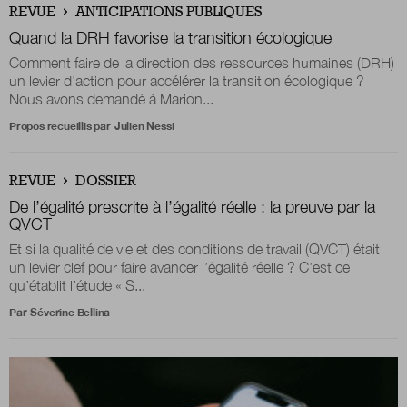
REVUE
ANTICIPATIONS PUBLIQUES
Quand la DRH favorise la transition écologique
Nous suivre
Comment faire de la direction des ressources humaines (DRH)
sur Twitter
sur LinkedIn
sur 
un levier d’action pour accélérer la transition écologique ?
Nous avons demandé à Marion...
Propos recueillis par
Julien Nessi
REVUE
DOSSIER
De l’égalité prescrite à l’égalité réelle : la preuve par la
QVCT
Et si la qualité de vie et des conditions de travail (QVCT) était
un levier clef pour faire avancer l’égalité réelle ? C’est ce
qu’établit l’étude « S...
Par
Séverine Bellina