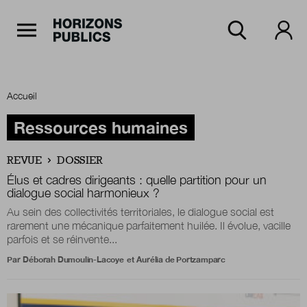
Navigation Principale
Horizons publics
Aller au contenu principal
Menu principal
Accueil
Accueil
Ressources humaines
REVUE
DOSSIER
Rubriques
Élus et cadres dirigeants : quelle partition pour un
dialogue social harmonieux ?
Au sein des collectivités territoriales, le dialogue social est
rarement une mécanique parfaitement huilée. Il évolue, vacille
Thèmes
parfois et se réinvente...
Par
Déborah Dumoulin-Lacoye
et
Aurélia de Portzamparc
Numéros