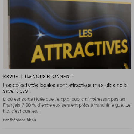
Boutique
Qui sommes-nous ?
Nous contacter
REVUE
ILS NOUS ÉTONNENT
Newsletter
Les collectivités locales sont attractives mais elles ne le
savent pas !
Renseignez votre email afin de suivre l'actualité
D’où est sortie l’idée que l’emploi public n’intéressait pas les
de la transformation publique.
Français ? 88 % d’entre eux seraient prêts à franchir le gué. Le
hic, c’est que les...
Par
Stéphane Menu